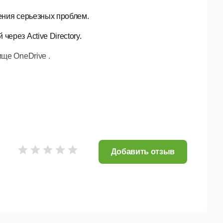
ения серьезных проблем.
ерез Active Directory.
ще OneDrive .
учайте все необходимые инструменты для ведения
Добавить отзыв
oft
Microsoft
365
Microsoft
365
бизнес стандарт
бизнес
премиум