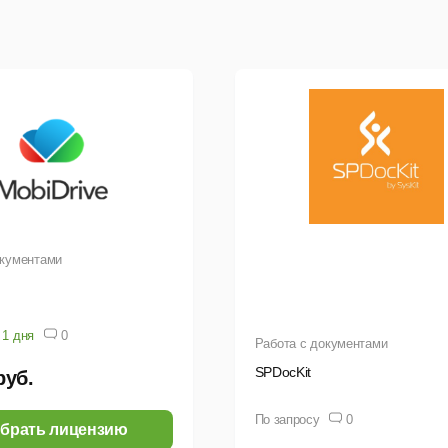
Лучше всего
Лучше всего подходит
подходит
компаниям, которым нуж
компаниям,
приложения Office на все
которым
устройствах и облачное
требуются
хранилище файлов. В план
Microsoft
включены корпоративна
Teams и
почта и Microsoft Teams
облачное
хранилище
файлов. В
план не
входят
классические
приложения
Office
окументами
Приложения
Приложения Office в состав
Office
подписки:
Outlook, Word,
включены
Excel, PowerPoint, Publishe
Включены
(только для ПК), Access
 1 дня
0
мобильные и
(только для ПК)
Работа с документами
веб-версии
Включенные службы:
OneDr
приложений
SPDocKit
руб.
Word, Excel
и Power
Point
По запросу
0
брать лицензию
Службы: