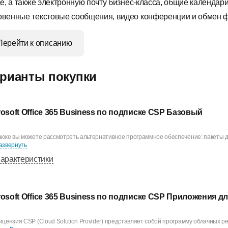
ce, а также электронную почту бизнес-класса, общие календари
овенные текстовые сообщения, видео конференции и обмен 
Перейти к описанию
рианты покупки
rosoft Office 365 Business по подписке CSP Базовый
акже вы можете рассмотреть альтернативное программное обеспечение: пакеты дл
азвернуть
арактеристики
rosoft Office 365 Business по подписке CSP Приложения д
ицензия CSP (Cloud Solution Provider) представляет собой программу облачных ре