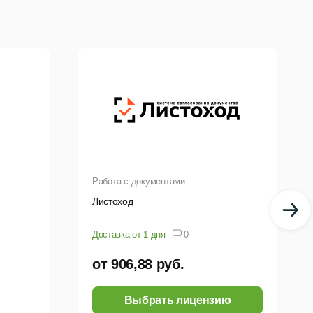
Лучше всего подходит
Лучше всего
ны
компаниям, которым
подходит
х
нужны приложениям
компаниям,
Office на всех
которым нужны все
 не
устройствах, а также
функции и
я
корпоративная почта,
возможности
облачное хранилище
набора Microsoft
файлов, доступ к
365 бизнес
онлайн-собраниям и
стандарт, а также
чат
расширенные
средства защиты от
киберугроз и
управления
устройствами.
Работа с документами
е
Листоход
Приложения Office в
Приложения
r
составе подписки:
Office в составе
Доставка от 1 дня
0
Outlook, Word, Excel,
подписки:
Outlook,
ive
PowerPoint, Publisher
Word, Excel,
от 906,88 руб.
(только для ПК),
PowerPoint,
Выбрать лицензию
Access (только для
Publisher (только