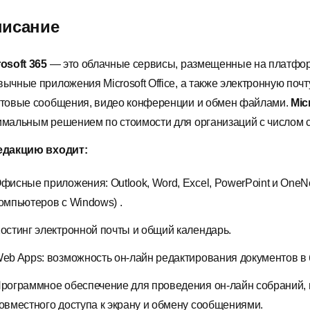
исание
rosoft 365
— это облачные сервисы, размещенные на платформ
вычные приложения Microsoft Office, а также электронную поч
стовые сообщения, видео конференции и обмен файлами.
Mic
имальным решением по стоимости для организаций с числом с
едакцию входит:
фисные приложения: Outlook, Word, Excel, PowerPoint и OneNo
омпьютеров с Windows) .
остинг электронной почты и общий календарь.
eb Apps: возможность он-лайн редактирования документов в 
рограммное обеспечение для проведения он-лайн собраний,
овместного доступа к экрану и обмену сообщениями.