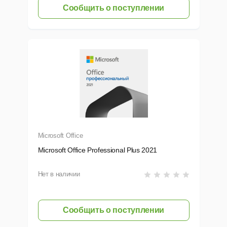
заимодействие
Сообщить о поступлении
Teams,
harePoint)
ернуть
авайтесь на связи
одключайтесь к своей учетной записи для доступа к последн
спользуя чужой компьютер, подключитесь к своей учетной зап
ачайте на ПК полнофункциональные приложения с возможност
учите наибольший возврат инвестиций
Microsoft Office
рофессиональные инструменты, разработанные специально д
Microsoft Office Professional Plus 2021
сегда обновленные сервисы.
рогнозируемая стоимость оплаты подписки Microsoft 365 Busi
Нет в наличии
ростое добавление/удаление пользователей.
имизируйте нагрузку на
IT персонал
Сообщить о поступлении