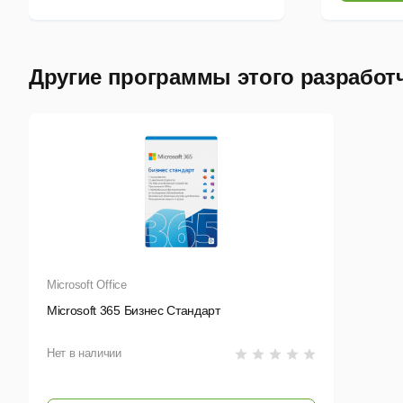
Другие программы этого разработ
в
п
O
п
(
Microsoft Office
п
н
Microsoft 365 Бизнес Стандарт
д
у
к
Нет в наличии
с
К
р