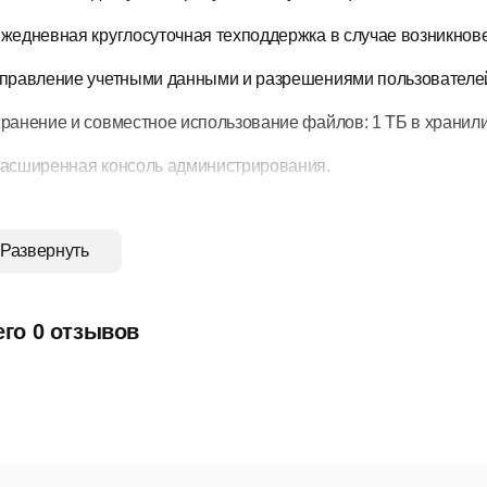
жедневная круглосуточная техподдержка в случае возникнов
правление учетными данными и разрешениями пользователей ч
ранение и совместное использование файлов: 1 ТБ в хранили
асширенная консоль администрирования.
берите план
Развернуть
ко управляйте своим бизнесом с помощью Microsoft 365. Пол
неса в любое время из любой точки мира.
его 0 отзывов
Microsoft
Приложения Micros
365
365
бизнес
для бизнеса
базовый