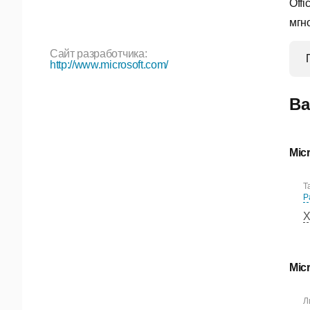
Offi
мгн
Сайт разработчика:
http://www.microsoft.com/
Ва
Mic
Т
Р
Х
Mic
Л