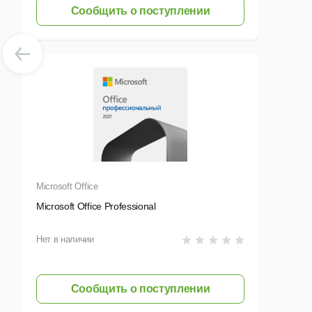
в
Сообщить о поступлении
(
S
Разв
Ост
— П
— И
зак
Пол
Microsoft Office
— П
Microsoft Office Professional
— В
Нет в наличии
— П
— П
Мин
Сообщить о поступлении