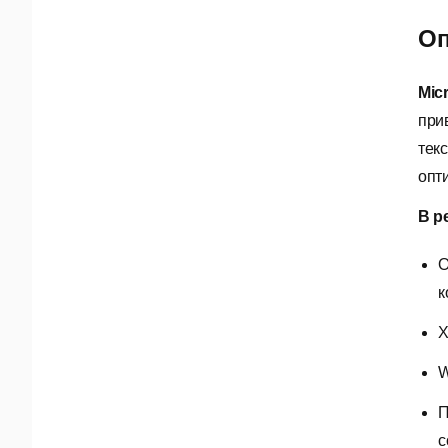
Оп
Mic
при
тек
опт
В р
О
к
Х
W
П
с