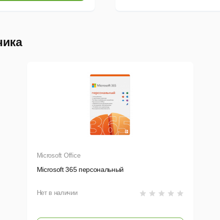
Exchange,
OneDrive,
SharePoint,
Teams
чика
Мобильные и
еб-версии
риложений
ffice
Электронная
очта и
календари
электронная
Microsoft Office
очта с ящиком
а 50 ГБ,
Microsoft 365 персональный
оменное имя
правление
алендарем,
Нет в наличии
обрания)
омандная
абота и