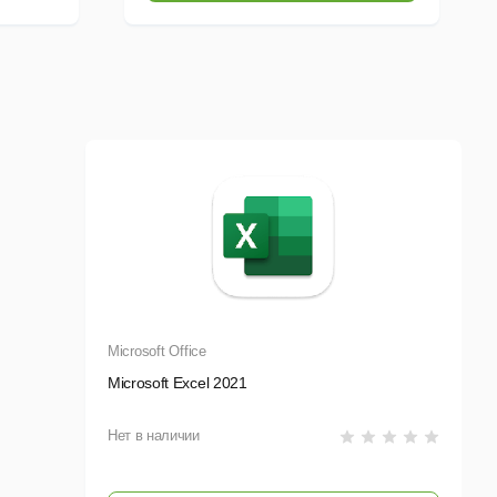
ПК)
для ПК), Access
(только для ПК)
Службы:
Exchange,
OneDrive, SharePoint,
Службы:
Exchange,
Teams
OneDrive,
SharePoint, Teams,
Intune, Azure
Information
Protection
Microsoft Office
Microsoft Excel 2021
Нет в наличии