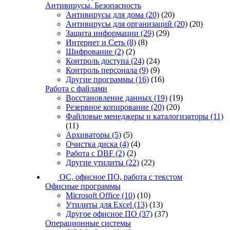
Антивирусы. Безопасность
Антивирусы для дома
(20)
(20)
Антивирусы для организаций
(20)
(20)
Защита информации
(29)
(29)
Интернет и Сеть
(8)
(8)
Шифрование
(2)
(2)
Контроль доступа
(24)
(24)
Контроль персонала
(9)
(9)
Другие программы
(16)
(16)
Работа с файлами
Восстановление данных
(19)
(19)
Резервное копирование
(20)
(20)
Файловые менеджеры и каталогизаторы
(11)
(11)
Архиваторы
(5)
(5)
Очистка диска
(4)
(4)
Работа с DBF
(2)
(2)
Другие утилиты
(22)
(22)
ОС, офисное ПО, работа с текстом
Офисные программы
Microsoft Office
(10)
(10)
Утилиты для Excel
(13)
(13)
Другое офисное ПО
(37)
(37)
Операционные системы