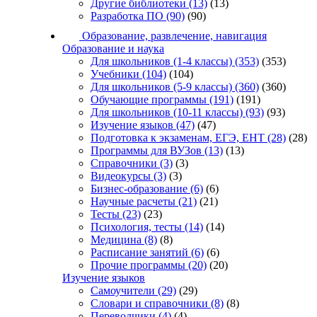
Другие библиотеки
(13)
(13)
Разработка ПО
(90)
(90)
Образование, развлечение, навигация
Образование и наука
Для школьников (1-4 классы)
(353)
(353)
Учебники
(104)
(104)
Для школьников (5-9 классы)
(360)
(360)
Обучающие программы
(191)
(191)
Для школьников (10-11 классы)
(93)
(93)
Изучение языков
(47)
(47)
Подготовка к экзаменам, ЕГЭ, ЕНТ
(28)
(28)
Программы для ВУЗов
(13)
(13)
Справочники
(3)
(3)
Видеокурсы
(3)
(3)
Бизнес-образование
(6)
(6)
Научные расчеты
(21)
(21)
Тесты
(23)
(23)
Психология, тесты
(14)
(14)
Медицина
(8)
(8)
Расписание занятий
(6)
(6)
Прочие программы
(20)
(20)
Изучение языков
Самоучители
(29)
(29)
Словари и справочники
(8)
(8)
Переводчики
(4)
(4)