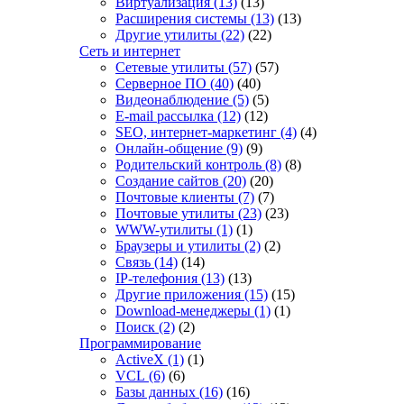
Виртуализация
(13)
(13)
Расширения системы
(13)
(13)
Другие утилиты
(22)
(22)
Сеть и интернет
Сетевые утилиты
(57)
(57)
Серверное ПО
(40)
(40)
Видеонаблюдение
(5)
(5)
E-mail рассылка
(12)
(12)
SEO, интернет-маркетинг
(4)
(4)
Онлайн-общение
(9)
(9)
Родительский контроль
(8)
(8)
Создание сайтов
(20)
(20)
Почтовые клиенты
(7)
(7)
Почтовые утилиты
(23)
(23)
WWW-утилиты
(1)
(1)
Браузеры и утилиты
(2)
(2)
Связь
(14)
(14)
IP-телефония
(13)
(13)
Другие приложения
(15)
(15)
Download-менеджеры
(1)
(1)
Поиск
(2)
(2)
Программирование
ActiveX
(1)
(1)
VCL
(6)
(6)
Базы данных
(16)
(16)