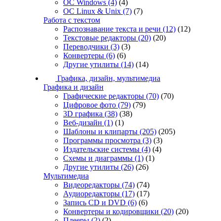
ОС Windows
(4)
(4)
ОС Linux & Unix
(7)
(7)
Работа с текстом
Распознавание текста и речи
(12)
(12)
Текстовые редакторы
(20)
(20)
Переводчики
(3)
(3)
Конвертеры
(6)
(6)
Другие утилиты
(14)
(14)
Графика, дизайн, мультимедиа
Графика и дизайн
Графические редакторы
(70)
(70)
Цифровое фото
(79)
(79)
3D графика
(38)
(38)
Веб-дизайн
(1)
(1)
Шаблоны и клипарты
(205)
(205)
Программы просмотра
(3)
(3)
Издательские системы
(4)
(4)
Схемы и диаграммы
(1)
(1)
Другие утилиты
(26)
(26)
Мультимедиа
Видеоредакторы
(74)
(74)
Аудиоредакторы
(17)
(17)
Запись CD и DVD
(6)
(6)
Конвертеры и кодировщики
(20)
(20)
Плееры
(2)
(2)