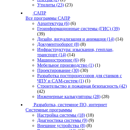
Утилиты
(23)
(23)
САПР
Все программы САПР
Архитектура
(6)
(6)
Геоинформационные системы (ГИС)
(39)
(39)
Дизайн, визуализация и анимация
(14)
(14)
Документооборот
(8)
(8)
Инфраструктура: изыскания, генплан,
транспорт
(14)
(14)
Машиностроение
(6)
(6)
Мебельное производство
(1)
(1)
Проектирование
(30)
(30)
Разработка постпроцессоров для станков с
ЧПУ и CAM-систем
(1)
(1)
Строительство и пожарная безопасность
(42)
(42)
Инженерные калькуляторы
(28)
(28)
Разработка, системное ПО, интернет
Системные программы
Настройка системы
(18)
(18)
Диагностика системы
(9)
(9)
Внешние устройства
(8)
(8)