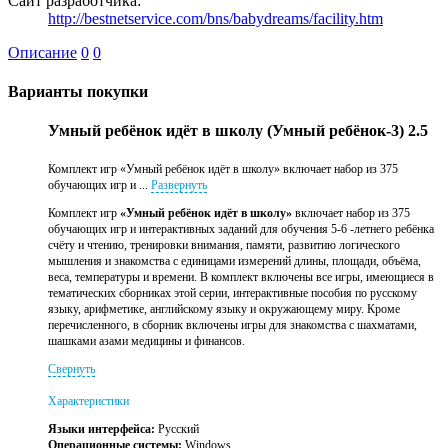
Сайт разработчика:
http://bestnetservice.com/bns/babydreams/facility.htm
Описание
0
0
Варианты покупки
Умный ребёнок идёт в школу (Умный ребёнок-3) 2.5
Комплект игр «Умный ребёнок идёт в школу» включает набор из 375
обучающих игр и ...
Развернуть
Комплект игр
«Умный ребёнок идёт в школу»
включает набор из 375
обучающих игр и интерактивных заданий для обучения 5-6 -летнего ребёнка
счёту и чтению, тренировки внимания, памяти, развитию логического
мышления и знакомства с единицами измерений длины, площади, объёма,
веса, температуры и времени. В комплект включены все игры, имеющиеся в
тематических сборниках этой серии, интерактивные пособия по русскому
языку, арифметике, английскому языку и окружающему миру. Кроме
перечисленного, в сборник включены игры для знакомства с шахматами,
шашками азами медицины и финансов.
Свернуть
Характеристики
Языки интерфейса:
Русский
Операционные системы:
Windows