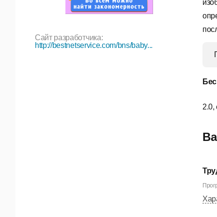
изо
опр
пос
Сайт разработчика:
http://bestnetservice.com/bns/baby...
Бес
2.0,
Ва
Тру
Прогр
Хар