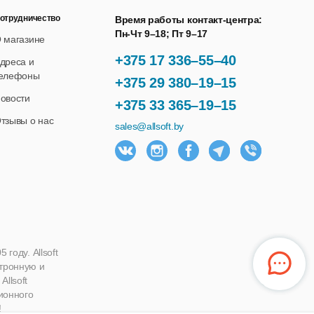
отрудничество
Время работы контакт-центра:
Пн-Чт 9–18; Пт 9–17
 магазине
+375 17 336–55–40
дреса и
елефоны
+375 29 380–19–15
овости
+375 33 365–19–15
тзывы о нас
sales@allsoft.by
году. Allsoft
ктронную и
llsoft
ионного
!