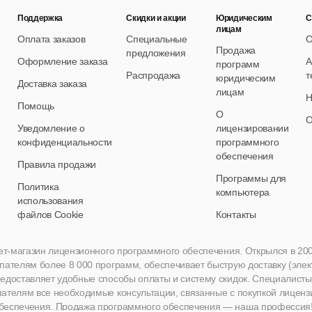
Поддержка
Скидки и акции
Юридическим
С
лицам
Оплата заказов
Специальные
О
Продажа
предложения
Оформление заказа
А
программ
Распродажа
т
юридическим
Доставка заказа
лицам
Н
Помощь
О
О
Уведомление о
лицензировании
конфиденциальности
программного
обеспечения
Правила продажи
Программы для
Политика
компьютера
использования
файлов Cookie
Контакты
нет-магазин лицензионного программного обеспечения. Открылся в 2005 
пателям более 8 000 программ, обеспечивает быструю доставку (эле
едоставляет удобные способы оплаты и систему скидок. Специалисты A
пателям все необходимые консультации, связанные с покупкой лиценз
беспечения. Продажа программного обеспечения — наша профессия