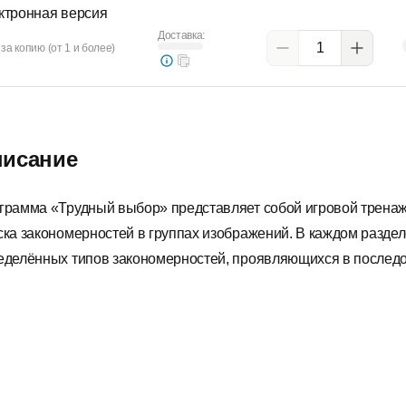
ктронная версия
Доставка:
за копию (от 1 и более)
исание
грамма «Трудный выбор» представляет собой игровой тренажё
ска закономерностей в группах изображений. В каждом разде
еделённых типов закономерностей, проявляющихся в последо