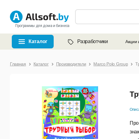
Программы для дома и бизнеса
Каталог
Разработчики
Акции 
Главная
Каталог
Производители
Marco Polo Group
Т
Тр
Опис
Про
зна