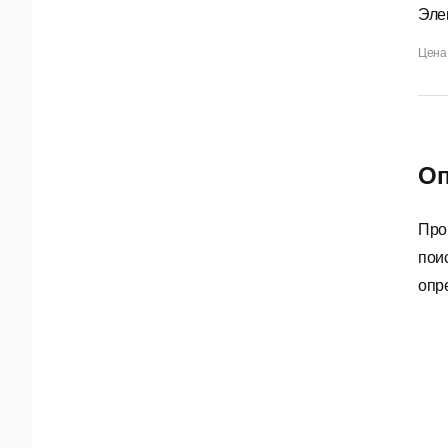
Эле
Цена 
Оп
Про
пои
опр