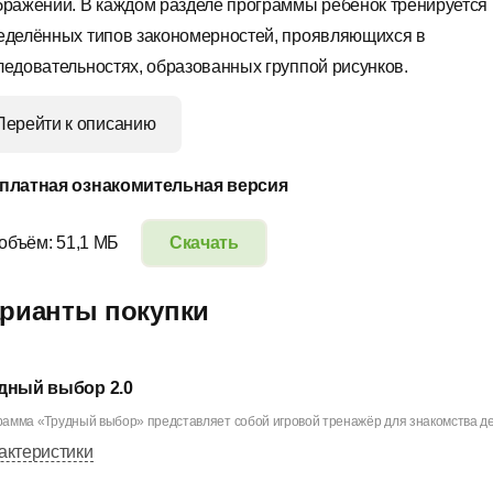
бражений. В каждом разделе программы ребёнок тренируется 
еделённых типов закономерностей, проявляющихся в
ледовательностях, образованных группой рисунков.
Перейти к описанию
платная ознакомительная версия
 объём: 51,1 МБ
Скачать
рианты покупки
дный выбор 2.0
амма «Трудный выбор» представляет собой игровой тренажёр для знакомства дет
актеристики