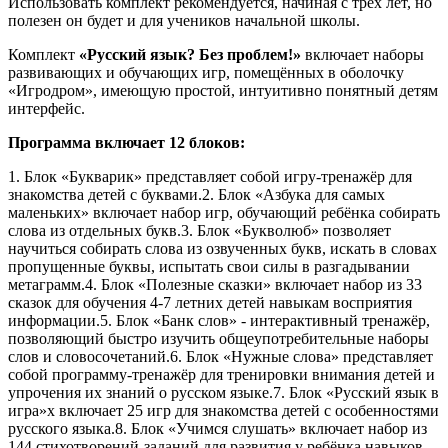
Использовать комплект рекомендуется, начиная с трёх лет, но
полезен он будет и для учеников начальной школы.
Комплект
«Русский язык? Без проблем!»
включает наборы
развивающих и обучающих игр, помещённых в оболочку
«Игродром», имеющую простой, интуитивно понятный детям
интерфейс.
Программа включает 12 блоков:
1. Блок «Букварик» представляет собой игру-тренажёр для
знакомства детей с буквами.2. Блок «Азбука для самых
маленьких» включает набор игр, обучающий ребёнка собирать
слова из отдельных букв.3. Блок «Букволюб» позволяет
научиться собирать слова из озвученных букв, искать в словах
пропущенные буквы, испытать свои силы в разгадывании
метаграмм.4. Блок «Полезные сказки» включает набор из 33
сказок для обучения 4-7 летних детей навыкам восприятия
информации.5. Блок «Банк слов» - интерактивный тренажёр,
позволяющий быстро изучить общеупотребительные наборы
слов и словосочетаний.6. Блок «Нужные слова» представляет
собой программу-тренажёр для тренировки внимания детей и
упрочения их знаний о русском языке.7. Блок «Русский язык в
игра»х включает 25 игр для знакомства детей с особенностями
русского языка.8. Блок «Учимся слушать» включает набор из
144 стихотворений-заданий для развития у ребёнка навыков