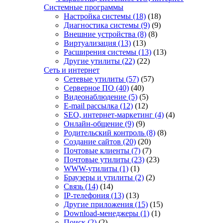
Системные программы
Настройка системы
(18)
(18)
Диагностика системы
(9)
(9)
Внешние устройства
(8)
(8)
Виртуализация
(13)
(13)
Расширения системы
(13)
(13)
Другие утилиты
(22)
(22)
Сеть и интернет
Сетевые утилиты
(57)
(57)
Серверное ПО
(40)
(40)
Видеонаблюдение
(5)
(5)
E-mail рассылка
(12)
(12)
SEO, интернет-маркетинг
(4)
(4)
Онлайн-общение
(9)
(9)
Родительский контроль
(8)
(8)
Создание сайтов
(20)
(20)
Почтовые клиенты
(7)
(7)
Почтовые утилиты
(23)
(23)
WWW-утилиты
(1)
(1)
Браузеры и утилиты
(2)
(2)
Связь
(14)
(14)
IP-телефония
(13)
(13)
Другие приложения
(15)
(15)
Download-менеджеры
(1)
(1)
Поиск
(2)
(2)