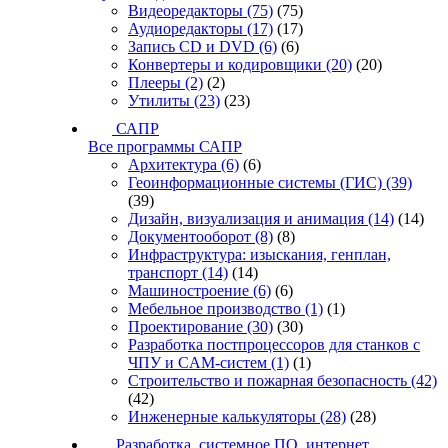
Видеоредакторы
(75)
(75)
Аудиоредакторы
(17)
(17)
Запись CD и DVD
(6)
(6)
Конвертеры и кодировщики
(20)
(20)
Плееры
(2)
(2)
Утилиты
(23)
(23)
САПР
Все программы САПР
Архитектура
(6)
(6)
Геоинформационные системы (ГИС)
(39)
(39)
Дизайн, визуализация и анимация
(14)
(14)
Документооборот
(8)
(8)
Инфраструктура: изыскания, генплан,
транспорт
(14)
(14)
Машиностроение
(6)
(6)
Мебельное производство
(1)
(1)
Проектирование
(30)
(30)
Разработка постпроцессоров для станков с
ЧПУ и CAM-систем
(1)
(1)
Строительство и пожарная безопасность
(42)
(42)
Инженерные калькуляторы
(28)
(28)
Разработка, системное ПО, интернет