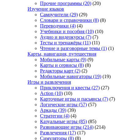
Прочие программы
(20)
(20)
Изучение языков
Самоучители
(29)
(29)
Словари и справочники
(8)
(8)
Переводчики
(4)
(4)
Учебники и пособия
(10)
(10)
Аудио и видеокурсы
(7)
(7)
Тесты и тренажёры
(11)
(11)
Чтение и разговорные темы
(1)
(1)
Карты, навигация, путешествия
Мобильные карты
(9)
(9)
Карты и сервисы
(8)
(8)
Редакторы карт
(2)
(2)
Мобильные навигаторы
(19)
(19)
Игры и развлечения
Приключения и квесты
(27)
(27)
Action
(10)
(10)
Карточные игры и пасьянсы
(7)
(7)
Логические игры
(57)
(57)
Аркады
(39)
(39)
Стратегии
(4)
(4)
Казуальные игры
(85)
(85)
Развивающие игры
(214)
(214)
Развлечения
(17)
(17)
Симуляторы
(8)
(8)