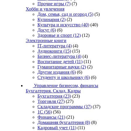
Прочие игры
(7)
(7)
Хобби и увлечения
Дом, семья, сад и огород
(5)
(5)
Кулинария
(2)
(2)
Культура и искусство
(40)
(40)
Досуг
(6)
(6)
Здоровье и спорт
(12)
(12)
Электронные книги
IT-литература
(4)
(4)
Аудиокниги
(15)
(15)
Бизнес-литература
(4)
(4)
Воспитание детей
(11)
(11)
Гуманитарные науки
(2)
(2)
Другие издания
(6)
(6)
Студенту и школьнику
(6)
(6)
Управление бизнесом, финансы
Бухгалтерия. Склад. Кадры
Бухгалтерия
(23)
(23)
Торговля
(27)
(27)
Складские программы
(37)
(37)
1С
(56)
(56)
Финансы
(21)
(21)
Домашняя бухгалтерия
(8)
(8)
Кадровый учет
(11)
(11)