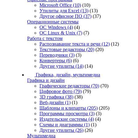
Microsoft Office
(10)
(10)
Утилиты для Excel
(13)
(13)
Другое офисное ПО
(37)
(37)
Операционные системы
ОС Windows
(4)
(4)
ОС Linux & Unix
(7)
(7)
Работа с текстом
Распознавание текста и речи
(12)
(12)
Текстовые редакторы
(20)
(20)
Переводчики
(3)
(3)
Конвертеры
(6)
(6)
Другие утилиты
(14)
(14)
Графика, дизайн, мультимедиа
Графика и дизайн
Графические редакторы
(70)
(70)
Цифровое фото
(79)
(79)
3D графика
(38)
(38)
Веб-дизайн
(1)
(1)
Шаблоны и клипарты
(205)
(205)
Программы просмотра
(3)
(3)
Издательские системы
(4)
(4)
Схемы и диаграммы
(1)
(1)
Другие утилиты
(26)
(26)
Мультимедиа