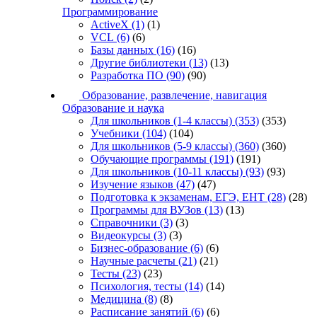
Программирование
ActiveX
(1)
(1)
VCL
(6)
(6)
Базы данных
(16)
(16)
Другие библиотеки
(13)
(13)
Разработка ПО
(90)
(90)
Образование, развлечение, навигация
Образование и наука
Для школьников (1-4 классы)
(353)
(353)
Учебники
(104)
(104)
Для школьников (5-9 классы)
(360)
(360)
Обучающие программы
(191)
(191)
Для школьников (10-11 классы)
(93)
(93)
Изучение языков
(47)
(47)
Подготовка к экзаменам, ЕГЭ, ЕНТ
(28)
(28)
Программы для ВУЗов
(13)
(13)
Справочники
(3)
(3)
Видеокурсы
(3)
(3)
Бизнес-образование
(6)
(6)
Научные расчеты
(21)
(21)
Тесты
(23)
(23)
Психология, тесты
(14)
(14)
Медицина
(8)
(8)
Расписание занятий
(6)
(6)