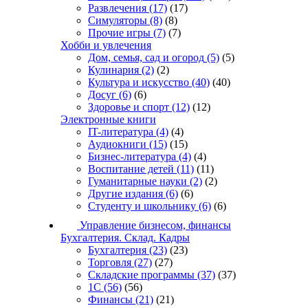
Развлечения
(17)
(17)
Симуляторы
(8)
(8)
Прочие игры
(7)
(7)
Хобби и увлечения
Дом, семья, сад и огород
(5)
(5)
Кулинария
(2)
(2)
Культура и искусство
(40)
(40)
Досуг
(6)
(6)
Здоровье и спорт
(12)
(12)
Электронные книги
IT-литература
(4)
(4)
Аудиокниги
(15)
(15)
Бизнес-литература
(4)
(4)
Воспитание детей
(11)
(11)
Гуманитарные науки
(2)
(2)
Другие издания
(6)
(6)
Студенту и школьнику
(6)
(6)
Управление бизнесом, финансы
Бухгалтерия. Склад. Кадры
Бухгалтерия
(23)
(23)
Торговля
(27)
(27)
Складские программы
(37)
(37)
1С
(56)
(56)
Финансы
(21)
(21)