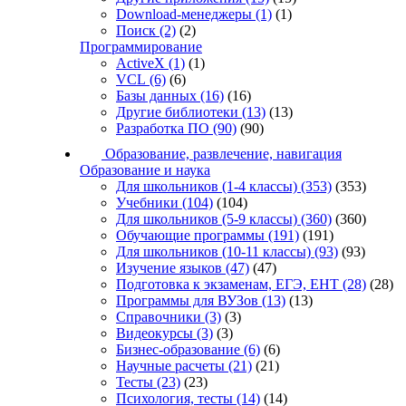
Download-менеджеры
(1)
(1)
Поиск
(2)
(2)
Программирование
ActiveX
(1)
(1)
VCL
(6)
(6)
Базы данных
(16)
(16)
Другие библиотеки
(13)
(13)
Разработка ПО
(90)
(90)
Образование, развлечение, навигация
Образование и наука
Для школьников (1-4 классы)
(353)
(353)
Учебники
(104)
(104)
Для школьников (5-9 классы)
(360)
(360)
Обучающие программы
(191)
(191)
Для школьников (10-11 классы)
(93)
(93)
Изучение языков
(47)
(47)
Подготовка к экзаменам, ЕГЭ, ЕНТ
(28)
(28)
Программы для ВУЗов
(13)
(13)
Справочники
(3)
(3)
Видеокурсы
(3)
(3)
Бизнес-образование
(6)
(6)
Научные расчеты
(21)
(21)
Тесты
(23)
(23)
Психология, тесты
(14)
(14)