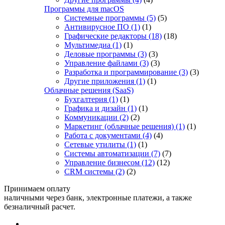
Программы для macOS
Системные программы
(5)
(5)
Антивирусное ПО
(1)
(1)
Графические редакторы
(18)
(18)
Мультимедиа
(1)
(1)
Деловые программы
(3)
(3)
Управление файлами
(3)
(3)
Разработка и программирование
(3)
(3)
Другие приложения
(1)
(1)
Облачные решения (SaaS)
Бухгалтерия
(1)
(1)
Графика и дизайн
(1)
(1)
Коммуникации
(2)
(2)
Маркетинг (облачные решения)
(1)
(1)
Работа с документами
(4)
(4)
Сетевые утилиты
(1)
(1)
Системы автоматизации
(7)
(7)
Управление бизнесом
(12)
(12)
CRM системы
(2)
(2)
Принимаем оплату
наличными через банк, электронные платежи, а также
безналичный расчет.