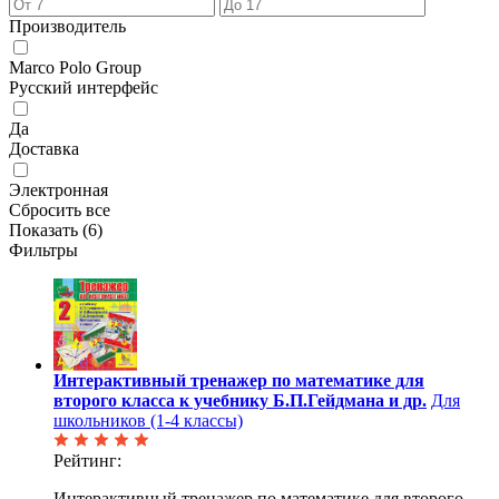
Производитель
Marco Polo Group
Русский интерфейс
Да
Доставка
Электронная
Сбросить все
Показать (
6
)
Фильтры
Интерактивный тренажер по математике для
второго класса к учебнику Б.П.Гейдмана и др.
Для
школьников (1-4 классы)
Рейтинг:
Интерактивный тренажер по математике для второго