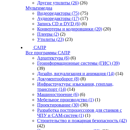
Другие утилиты
(26)
(26)
Мультимедиа
Видеоредакторы
(75)
(75)
Аудиоредакторы
(17)
(17)
Запись CD и DVD
(6)
(6)
Конвертеры и кодировщики
(20)
(20)
Плееры
(2)
(2)
Утилиты
(23)
(23)
САПР
Все программы САПР
Архитектура
(6)
(6)
Геоинформационные системы (ГИС)
(39)
(39)
Дизайн, визуализация и анимация
(14)
(14)
Документооборот
(8)
(8)
Инфраструктура: изыскания, генплан,
транспорт
(14)
(14)
Машиностроение
(6)
(6)
Мебельное производство
(1)
(1)
Проектирование
(30)
(30)
Разработка постпроцессоров для станков с
ЧПУ и CAM-систем
(1)
(1)
Строительство и пожарная безопасность
(42)
(42)