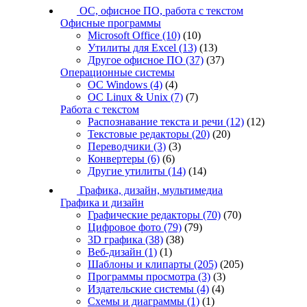
ОС, офисное ПО, работа с текстом
Офисные программы
Microsoft Office
(10)
(10)
Утилиты для Excel
(13)
(13)
Другое офисное ПО
(37)
(37)
Операционные системы
ОС Windows
(4)
(4)
ОС Linux & Unix
(7)
(7)
Работа с текстом
Распознавание текста и речи
(12)
(12)
Текстовые редакторы
(20)
(20)
Переводчики
(3)
(3)
Конвертеры
(6)
(6)
Другие утилиты
(14)
(14)
Графика, дизайн, мультимедиа
Графика и дизайн
Графические редакторы
(70)
(70)
Цифровое фото
(79)
(79)
3D графика
(38)
(38)
Веб-дизайн
(1)
(1)
Шаблоны и клипарты
(205)
(205)
Программы просмотра
(3)
(3)
Издательские системы
(4)
(4)
Схемы и диаграммы
(1)
(1)