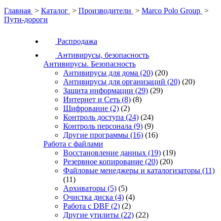
Главная
>
Каталог
>
Производители
>
Marco Polo Group
>
Пути-дороги
Распродажа
Антивирусы, безопасность
Антивирусы. Безопасность
Антивирусы для дома
(20)
(20)
Антивирусы для организаций
(20)
(20)
Защита информации
(29)
(29)
Интернет и Сеть
(8)
(8)
Шифрование
(2)
(2)
Контроль доступа
(24)
(24)
Контроль персонала
(9)
(9)
Другие программы
(16)
(16)
Работа с файлами
Восстановление данных
(19)
(19)
Резервное копирование
(20)
(20)
Файловые менеджеры и каталогизаторы
(11)
(11)
Архиваторы
(5)
(5)
Очистка диска
(4)
(4)
Работа с DBF
(2)
(2)
Другие утилиты
(22)
(22)