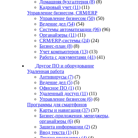
Домашняя бухгалтерия
(8)
(8)
Кадровый учет
(11)
(11)
Управление бизнесом, CRM/ERP
Управление бизнесом
(50)
(50)
Ведение дел
(54)
(54)
Системы автоматизации
(96)
(96)
Органайзеры
(11)
(11)
CRM/ERP-системы
(24)
(24)
Бизнес-план
(8)
(8)
Учет компьютеров
(13)
(13)
Работа с документами
(41)
(41)
Другое ПО и оборудование
Удаленная работа
Антивирусы
(7)
(7)
Ведение дел
(5)
(5)
Офисное ПО
(1)
(1)
Удаленный доступ
(11)
(11)
Управление бизнесом
(6)
(6)
Программы для смартфонов
Карты и навигация
(37)
(37)
Бизнес-приложения, менеджеры,
органайзеры
(6)
(6)
Защита информации
(2)
(2)
Ввод текста
(1)
(1)
Другие программы
(4)
(4)