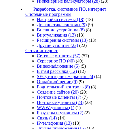
Инженерные калькуляторы
(28)
(28)
Разработка, системное ПО, интернет
Системные программы
Настройка системы
(18)
(18)
Диагностика системы
(9)
(9)
Внешние устройства
(8)
(8)
Виртуализация
(13)
(13)
Расширения системы
(13)
(13)
Другие утилиты
(22)
(22)
Сеть и интернет
Сетевые утилиты
(57)
(57)
Серверное ПО
(40)
(40)
Видеонаблюдение
(5)
(5)
E-mail рассылка
(12)
(12)
SEO, интернет-маркетинг
(4)
(4)
Онлайн-общение
(9)
(9)
Родительский контроль
(8)
(8)
Создание сайтов
(20)
(20)
Почтовые клиенты
(7)
(7)
Почтовые утилиты
(23)
(23)
WWW-утилиты
(1)
(1)
Браузеры и утилиты
(2)
(2)
Связь
(14)
(14)
IP-телефония
(13)
(13)
Другие приложения
(15)
(15)