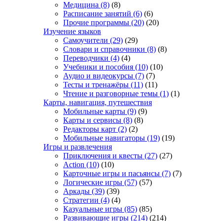
Медицина
(8)
(8)
Расписание занятий
(6)
(6)
Прочие программы
(20)
(20)
Изучение языков
Самоучители
(29)
(29)
Словари и справочники
(8)
(8)
Переводчики
(4)
(4)
Учебники и пособия
(10)
(10)
Аудио и видеокурсы
(7)
(7)
Тесты и тренажёры
(11)
(11)
Чтение и разговорные темы
(1)
(1)
Карты, навигация, путешествия
Мобильные карты
(9)
(9)
Карты и сервисы
(8)
(8)
Редакторы карт
(2)
(2)
Мобильные навигаторы
(19)
(19)
Игры и развлечения
Приключения и квесты
(27)
(27)
Action
(10)
(10)
Карточные игры и пасьянсы
(7)
(7)
Логические игры
(57)
(57)
Аркады
(39)
(39)
Стратегии
(4)
(4)
Казуальные игры
(85)
(85)
Развивающие игры
(214)
(214)