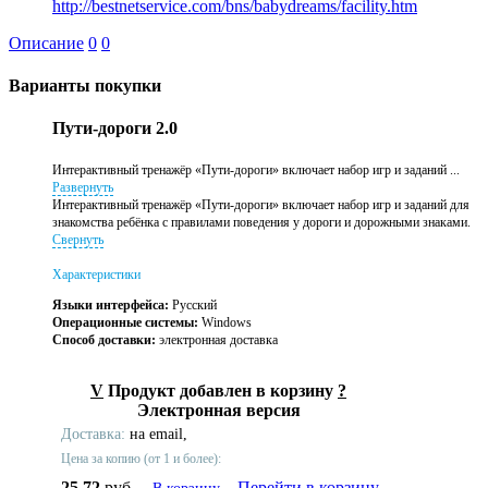
http://bestnetservice.com/bns/babydreams/facility.htm
Описание
0
0
Варианты покупки
Пути-дороги 2.0
Интерактивный тренажёр «Пути-дороги» вклю­ча­ет набор игр и за­да­ний ...
Развернуть
Интерактивный тренажёр «Пути-дороги» вклю­ча­ет набор игр и за­да­ний для
знакомства ребёнка с правилами поведения у дороги и дорожными знаками.
Свернуть
Характеристики
Языки интерфейса:
Русский
Операционные системы:
Windows
Способ доставки:
электронная доставка
V
Продукт добавлен в корзину
?
Электронная версия
Доставка:
на email,
Цена за копию (от 1 и более):
25,72
руб.
Перейти в корзину