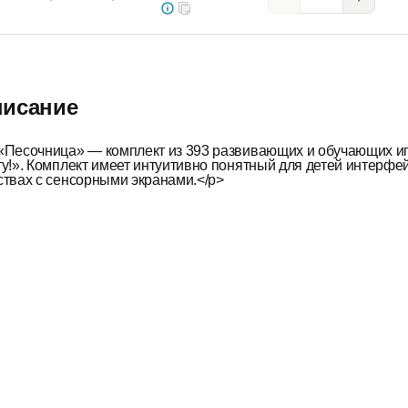
исание
«Песочница» — комплект из 393 раз­вивающих и обу­чающих иг
у!». Комплект имеет ин­туи­тивно понятный для детей ин­терфе
твах с сенсор­ными экра­нами.</p>