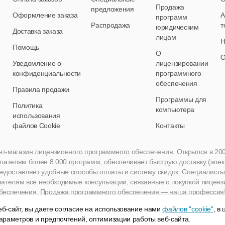
Продажа
предложения
Оформление заказа
А
программ
Распродажа
т
юридическим
Доставка заказа
лицам
Н
Помощь
О
О
Уведомление о
лицензировании
конфиденциальности
программного
обеспечения
Правила продажи
Программы для
Политика
компьютера
использования
файлов Cookie
Контакты
нет-магазин лицензионного программного обеспечения. Открылся в 2005 
пателям более 8 000 программ, обеспечивает быструю доставку (эле
едоставляет удобные способы оплаты и систему скидок. Специалисты A
пателям все необходимые консультации, связанные с покупкой лиценз
беспечения. Продажа программного обеспечения — наша профессия
б-сайт, вы даете согласие на использование нами
файлов "cookie"
, в
араметров и предпочтений, оптимизации работы веб-сайта.