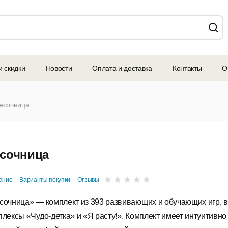
и скидки
Новости
Оплата и доставка
Контакты
О
есочница
сочница
ание
Варианты покупки
Отзывы
сочница» — комплект из 393 раз­вивающих и обу­чающих игр, 
плексы «Чудо-детка» и «Я расту!». Комплект имеет ин­туи­тивн