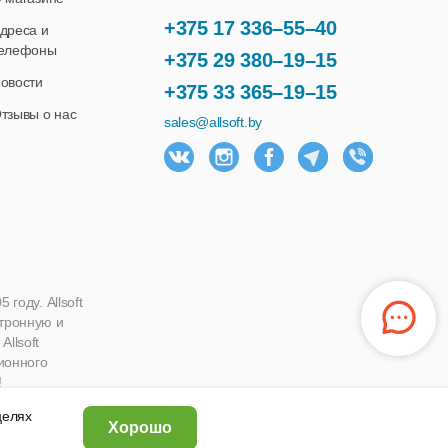
+375 17 336–55–40
дреса и
елефоны
+375 29 380–19–15
овости
+375 33 365–19–15
тзывы о нас
sales@allsoft.by
году. Allsoft
ктронную и
llsoft
ионного
!
 целях
Хорошо