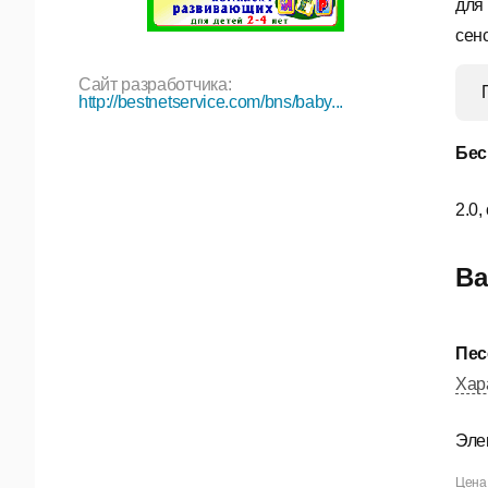
для
сен
Сайт разработчика:
http://bestnetservice.com/bns/baby...
Бес
2.0,
Ва
Пес
Хар
Эле
Цена 