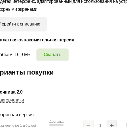
 детей ин­терфейс, адапти­рованный для использования на уст­
сор­ными экра­нами.
Перейти к описанию
платная ознакомительная версия
 объём: 16,9 МБ
Скачать
рианты покупки
очница 2.0
актеристики
ктронная версия
Доставка:
за копию (от 1 и более)