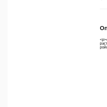
Оп
<p>
раст
ройс