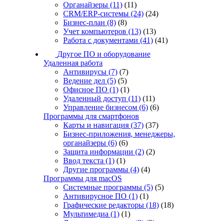
Органайзеры
(11)
(11)
CRM/ERP-системы
(24)
(24)
Бизнес-план
(8)
(8)
Учет компьютеров
(13)
(13)
Работа с документами
(41)
(41)
Другое ПО и оборудование
Удаленная работа
Антивирусы
(7)
(7)
Ведение дел
(5)
(5)
Офисное ПО
(1)
(1)
Удаленный доступ
(11)
(11)
Управление бизнесом
(6)
(6)
Программы для смартфонов
Карты и навигация
(37)
(37)
Бизнес-приложения, менеджеры,
органайзеры
(6)
(6)
Защита информации
(2)
(2)
Ввод текста
(1)
(1)
Другие программы
(4)
(4)
Программы для macOS
Системные программы
(5)
(5)
Антивирусное ПО
(1)
(1)
Графические редакторы
(18)
(18)
Мультимедиа
(1)
(1)