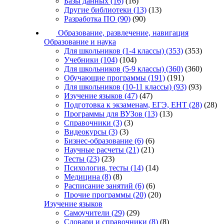
Базы данных
(16)
(16)
Другие библиотеки
(13)
(13)
Разработка ПО
(90)
(90)
Образование, развлечение, навигация
Образование и наука
Для школьников (1-4 классы)
(353)
(353)
Учебники
(104)
(104)
Для школьников (5-9 классы)
(360)
(360)
Обучающие программы
(191)
(191)
Для школьников (10-11 классы)
(93)
(93)
Изучение языков
(47)
(47)
Подготовка к экзаменам, ЕГЭ, ЕНТ
(28)
(28)
Программы для ВУЗов
(13)
(13)
Справочники
(3)
(3)
Видеокурсы
(3)
(3)
Бизнес-образование
(6)
(6)
Научные расчеты
(21)
(21)
Тесты
(23)
(23)
Психология, тесты
(14)
(14)
Медицина
(8)
(8)
Расписание занятий
(6)
(6)
Прочие программы
(20)
(20)
Изучение языков
Самоучители
(29)
(29)
Словари и справочники
(8)
(8)