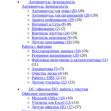
Антивирусы, безопасность
Антивирусы. Безопасность
Антивирусы для дома
(20)
(20)
Антивирусы для организаций
(20)
(20)
Защита информации
(29)
(29)
Интернет и Сеть
(8)
(8)
Шифрование
(2)
(2)
Контроль доступа
(24)
(24)
Контроль персонала
(9)
(9)
Другие программы
(16)
(16)
Работа с файлами
Восстановление данных
(19)
(19)
Резервное копирование
(20)
(20)
Файловые менеджеры и каталогизаторы
(11)
(11)
Архиваторы
(5)
(5)
Очистка диска
(4)
(4)
Работа с DBF
(2)
(2)
Другие утилиты
(22)
(22)
ОС, офисное ПО, работа с текстом
Офисные программы
Microsoft Office
(10)
(10)
Утилиты для Excel
(13)
(13)
Другое офисное ПО
(37)
(37)