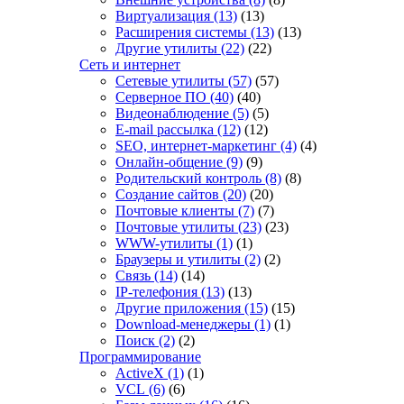
Виртуализация
(13)
(13)
Расширения системы
(13)
(13)
Другие утилиты
(22)
(22)
Сеть и интернет
Сетевые утилиты
(57)
(57)
Серверное ПО
(40)
(40)
Видеонаблюдение
(5)
(5)
E-mail рассылка
(12)
(12)
SEO, интернет-маркетинг
(4)
(4)
Онлайн-общение
(9)
(9)
Родительский контроль
(8)
(8)
Создание сайтов
(20)
(20)
Почтовые клиенты
(7)
(7)
Почтовые утилиты
(23)
(23)
WWW-утилиты
(1)
(1)
Браузеры и утилиты
(2)
(2)
Связь
(14)
(14)
IP-телефония
(13)
(13)
Другие приложения
(15)
(15)
Download-менеджеры
(1)
(1)
Поиск
(2)
(2)
Программирование
ActiveX
(1)
(1)
VCL
(6)
(6)