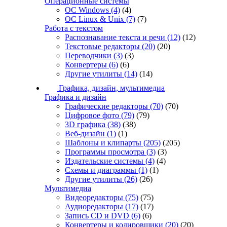
Операционные системы
ОС Windows
(4)
(4)
ОС Linux & Unix
(7)
(7)
Работа с текстом
Распознавание текста и речи
(12)
(12)
Текстовые редакторы
(20)
(20)
Переводчики
(3)
(3)
Конвертеры
(6)
(6)
Другие утилиты
(14)
(14)
Графика, дизайн, мультимедиа
Графика и дизайн
Графические редакторы
(70)
(70)
Цифровое фото
(79)
(79)
3D графика
(38)
(38)
Веб-дизайн
(1)
(1)
Шаблоны и клипарты
(205)
(205)
Программы просмотра
(3)
(3)
Издательские системы
(4)
(4)
Схемы и диаграммы
(1)
(1)
Другие утилиты
(26)
(26)
Мультимедиа
Видеоредакторы
(75)
(75)
Аудиоредакторы
(17)
(17)
Запись CD и DVD
(6)
(6)
Конвертеры и кодировщики
(20)
(20)