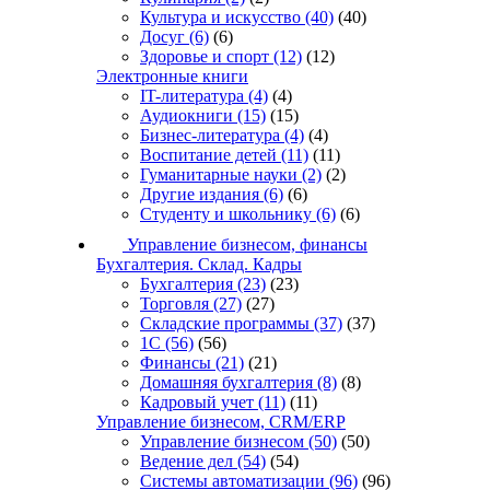
Культура и искусство
(40)
(40)
Досуг
(6)
(6)
Здоровье и спорт
(12)
(12)
Электронные книги
IT-литература
(4)
(4)
Аудиокниги
(15)
(15)
Бизнес-литература
(4)
(4)
Воспитание детей
(11)
(11)
Гуманитарные науки
(2)
(2)
Другие издания
(6)
(6)
Студенту и школьнику
(6)
(6)
Управление бизнесом, финансы
Бухгалтерия. Склад. Кадры
Бухгалтерия
(23)
(23)
Торговля
(27)
(27)
Складские программы
(37)
(37)
1С
(56)
(56)
Финансы
(21)
(21)
Домашняя бухгалтерия
(8)
(8)
Кадровый учет
(11)
(11)
Управление бизнесом, CRM/ERP
Управление бизнесом
(50)
(50)
Ведение дел
(54)
(54)
Системы автоматизации
(96)
(96)