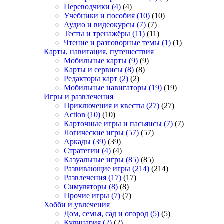
Переводчики
(4)
(4)
Учебники и пособия
(10)
(10)
Аудио и видеокурсы
(7)
(7)
Тесты и тренажёры
(11)
(11)
Чтение и разговорные темы
(1)
(1)
Карты, навигация, путешествия
Мобильные карты
(9)
(9)
Карты и сервисы
(8)
(8)
Редакторы карт
(2)
(2)
Мобильные навигаторы
(19)
(19)
Игры и развлечения
Приключения и квесты
(27)
(27)
Action
(10)
(10)
Карточные игры и пасьянсы
(7)
(7)
Логические игры
(57)
(57)
Аркады
(39)
(39)
Стратегии
(4)
(4)
Казуальные игры
(85)
(85)
Развивающие игры
(214)
(214)
Развлечения
(17)
(17)
Симуляторы
(8)
(8)
Прочие игры
(7)
(7)
Хобби и увлечения
Дом, семья, сад и огород
(5)
(5)
Кулинария
(2)
(2)