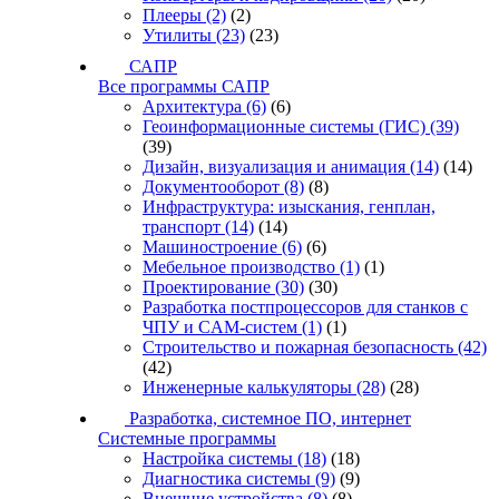
Плееры
(2)
(2)
Утилиты
(23)
(23)
САПР
Все программы САПР
Архитектура
(6)
(6)
Геоинформационные системы (ГИС)
(39)
(39)
Дизайн, визуализация и анимация
(14)
(14)
Документооборот
(8)
(8)
Инфраструктура: изыскания, генплан,
транспорт
(14)
(14)
Машиностроение
(6)
(6)
Мебельное производство
(1)
(1)
Проектирование
(30)
(30)
Разработка постпроцессоров для станков с
ЧПУ и CAM-систем
(1)
(1)
Строительство и пожарная безопасность
(42)
(42)
Инженерные калькуляторы
(28)
(28)
Разработка, системное ПО, интернет
Системные программы
Настройка системы
(18)
(18)
Диагностика системы
(9)
(9)
Внешние устройства
(8)
(8)