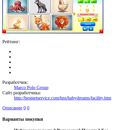
Рейтинг:
Разработчик:
Marco Polo Group
Сайт разработчика:
http://bestnetservice.com/bns/babydreams/facility.htm
Описание
0
0
Варианты покупки