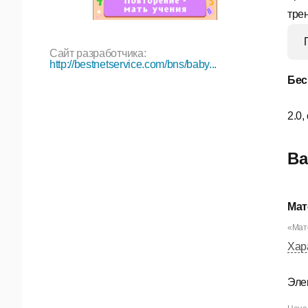
тре
Сайт разработчика:
http://bestnetservice.com/bns/baby...
Бес
2.0,
Ва
Мат
«Мате
Хар
Эле