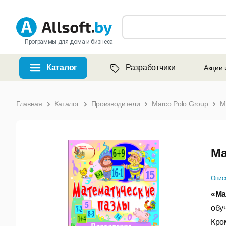
Программы для дома и бизнеса
Каталог
Разработчики
Акции 
Главная
Каталог
Производители
Marco Polo Group
М
Ма
Опис
«Ма
обуч
Кро