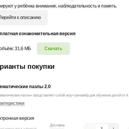
нируют у ребёнка внимание, наблюдательность и память.
Перейти к описанию
платная ознакомительная версия
 объём: 31,6 МБ
Скачать
рианты покупки
ематические пазлы 2.0
матические пазлы» представляет собой игру-тренажёр для обучения детей от 4 л
актеристики
ктронная версия
Доставка: