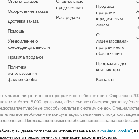
Оплата заказов
Специальные
О
Продажа
предложения
Оформление заказа
А
программ
Распродажа
т
юридическим
Доставка заказа
лицам
Н
Помощь
О
О
Уведомление о
лицензировании
конфиденциальности
программного
обеспечения
Правила продажи
Программы для
Политика
компьютера
использования
файлов Cookie
Контакты
нет-магазин лицензионного программного обеспечения. Открылся в 2005 
пателям более 8 000 программ, обеспечивает быструю доставку (эле
едоставляет удобные способы оплаты и систему скидок. Специалисты A
пателям все необходимые консультации, связанные с покупкой лиценз
беспечения. Продажа программного обеспечения — наша профессия
б-сайт, вы даете согласие на использование нами
файлов "cookie"
, в
араметров и предпочтений, оптимизации работы веб-сайта.