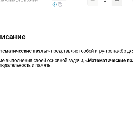
за копию (от 1 и более)
исание
тематические пазлы»
представляет собой игру-тренажёр для
ме выполнения своей основной задачи,
«Математические п
людательность и память.