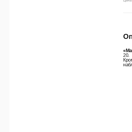
Цена 
Оп
«Ма
20.
Кро
наб