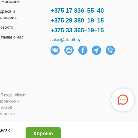
 магазине
+375 17 336–55–40
дреса и
елефоны
+375 29 380–19–15
овости
+375 33 365–19–15
тзывы о нас
sales@allsoft.by
году. Allsoft
ктронную и
llsoft
ионного
!
 целях
Хорошо