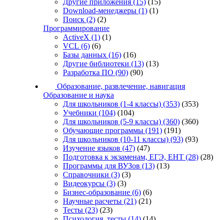
Другие приложения
(15)
(15)
Download-менеджеры
(1)
(1)
Поиск
(2)
(2)
Программирование
ActiveX
(1)
(1)
VCL
(6)
(6)
Базы данных
(16)
(16)
Другие библиотеки
(13)
(13)
Разработка ПО
(90)
(90)
Образование, развлечение, навигация
Образование и наука
Для школьников (1-4 классы)
(353)
(353)
Учебники
(104)
(104)
Для школьников (5-9 классы)
(360)
(360)
Обучающие программы
(191)
(191)
Для школьников (10-11 классы)
(93)
(93)
Изучение языков
(47)
(47)
Подготовка к экзаменам, ЕГЭ, ЕНТ
(28)
(28)
Программы для ВУЗов
(13)
(13)
Справочники
(3)
(3)
Видеокурсы
(3)
(3)
Бизнес-образование
(6)
(6)
Научные расчеты
(21)
(21)
Тесты
(23)
(23)
Психология, тесты
(14)
(14)