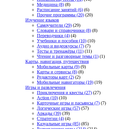
Медицина
(8)
(8)
Расписание занятий
(6)
(6)
Прочие программы
(20)
(20)
Изучение языков
Самоучители
(29)
(29)
Словари и справочники
(8)
(8)
Переводчики
(4)
(4)
Учебники и пособия
(10)
(10)
Аудио и видеокурсы
(7)
(7)
Тесты и тренажёры
(11)
(11)
Чтение и разговорные темы
(1)
(1)
Карты, навигация, путешествия
Мобильные карты
(9)
(9)
Карты и сервисы
(8)
(8)
Редакторы карт
(2)
(2)
Мобильные навигаторы
(19)
(19)
Игры и развлечения
Приключения и квесты
(27)
(27)
Action
(10)
(10)
Карточные игры и пасьянсы
(7)
(7)
Логические игры
(57)
(57)
Аркады
(39)
(39)
Стратегии
(4)
(4)
Казуальные игры
(85)
(85)
Развивающие игры
(214)
(214)