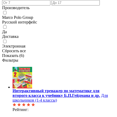
Производитель
Marco Polo Group
Русский интерфейс
Да
Доставка
Электронная
Сбросить все
Показать (
6
)
Фильтры
Интерактивный тренажер по математике для
второго класса к учебнику Б.П.Гейдмана и др.
Для
школьников (1-4 классы)
Рейтинг: