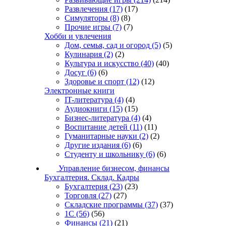
Развлечения
(17)
(17)
Симуляторы
(8)
(8)
Прочие игры
(7)
(7)
Хобби и увлечения
Дом, семья, сад и огород
(5)
(5)
Кулинария
(2)
(2)
Культура и искусство
(40)
(40)
Досуг
(6)
(6)
Здоровье и спорт
(12)
(12)
Электронные книги
IT-литература
(4)
(4)
Аудиокниги
(15)
(15)
Бизнес-литература
(4)
(4)
Воспитание детей
(11)
(11)
Гуманитарные науки
(2)
(2)
Другие издания
(6)
(6)
Студенту и школьнику
(6)
(6)
Управление бизнесом, финансы
Бухгалтерия. Склад. Кадры
Бухгалтерия
(23)
(23)
Торговля
(27)
(27)
Складские программы
(37)
(37)
1С
(56)
(56)
Финансы
(21)
(21)