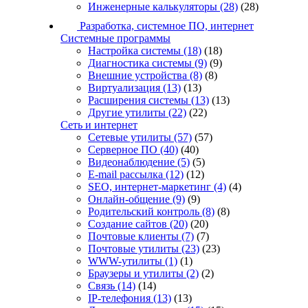
Инженерные калькуляторы
(28)
(28)
Разработка, системное ПО, интернет
Системные программы
Настройка системы
(18)
(18)
Диагностика системы
(9)
(9)
Внешние устройства
(8)
(8)
Виртуализация
(13)
(13)
Расширения системы
(13)
(13)
Другие утилиты
(22)
(22)
Сеть и интернет
Сетевые утилиты
(57)
(57)
Серверное ПО
(40)
(40)
Видеонаблюдение
(5)
(5)
E-mail рассылка
(12)
(12)
SEO, интернет-маркетинг
(4)
(4)
Онлайн-общение
(9)
(9)
Родительский контроль
(8)
(8)
Создание сайтов
(20)
(20)
Почтовые клиенты
(7)
(7)
Почтовые утилиты
(23)
(23)
WWW-утилиты
(1)
(1)
Браузеры и утилиты
(2)
(2)
Связь
(14)
(14)
IP-телефония
(13)
(13)