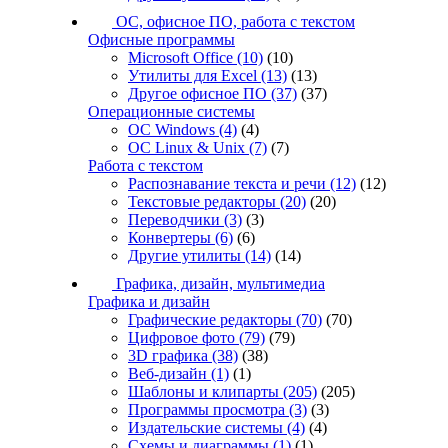
ОС, офисное ПО, работа с текстом
Офисные программы
Microsoft Office
(10)
(10)
Утилиты для Excel
(13)
(13)
Другое офисное ПО
(37)
(37)
Операционные системы
ОС Windows
(4)
(4)
ОС Linux & Unix
(7)
(7)
Работа с текстом
Распознавание текста и речи
(12)
(12)
Текстовые редакторы
(20)
(20)
Переводчики
(3)
(3)
Конвертеры
(6)
(6)
Другие утилиты
(14)
(14)
Графика, дизайн, мультимедиа
Графика и дизайн
Графические редакторы
(70)
(70)
Цифровое фото
(79)
(79)
3D графика
(38)
(38)
Веб-дизайн
(1)
(1)
Шаблоны и клипарты
(205)
(205)
Программы просмотра
(3)
(3)
Издательские системы
(4)
(4)
Схемы и диаграммы
(1)
(1)