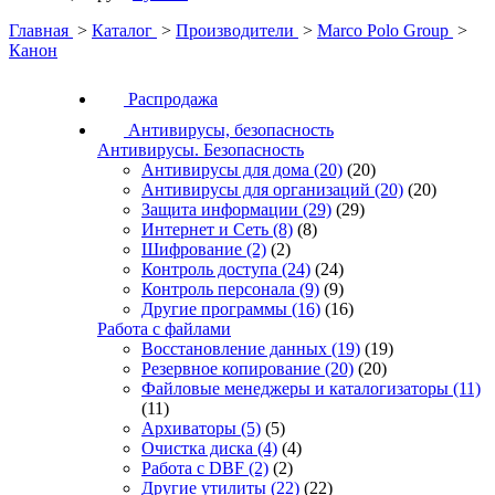
Главная
>
Каталог
>
Производители
>
Marco Polo Group
>
Канон
Распродажа
Антивирусы, безопасность
Антивирусы. Безопасность
Антивирусы для дома
(20)
(20)
Антивирусы для организаций
(20)
(20)
Защита информации
(29)
(29)
Интернет и Сеть
(8)
(8)
Шифрование
(2)
(2)
Контроль доступа
(24)
(24)
Контроль персонала
(9)
(9)
Другие программы
(16)
(16)
Работа с файлами
Восстановление данных
(19)
(19)
Резервное копирование
(20)
(20)
Файловые менеджеры и каталогизаторы
(11)
(11)
Архиваторы
(5)
(5)
Очистка диска
(4)
(4)
Работа с DBF
(2)
(2)
Другие утилиты
(22)
(22)