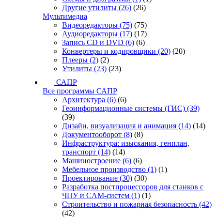
Другие утилиты
(26)
(26)
Мультимедиа
Видеоредакторы
(75)
(75)
Аудиоредакторы
(17)
(17)
Запись CD и DVD
(6)
(6)
Конвертеры и кодировщики
(20)
(20)
Плееры
(2)
(2)
Утилиты
(23)
(23)
САПР
Все программы САПР
Архитектура
(6)
(6)
Геоинформационные системы (ГИС)
(39)
(39)
Дизайн, визуализация и анимация
(14)
(14)
Документооборот
(8)
(8)
Инфраструктура: изыскания, генплан,
транспорт
(14)
(14)
Машиностроение
(6)
(6)
Мебельное производство
(1)
(1)
Проектирование
(30)
(30)
Разработка постпроцессоров для станков с
ЧПУ и CAM-систем
(1)
(1)
Строительство и пожарная безопасность
(42)
(42)