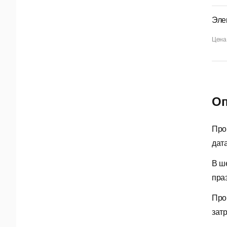
Эле
Цена
Оп
Про
дат
В ш
пра
Про
зат