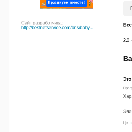
Сайт разработчика:
Бес
http://bestnetservice.com/bns/baby...
2.0,
Ва
Это
Прогр
Хар
Эле
Цена 