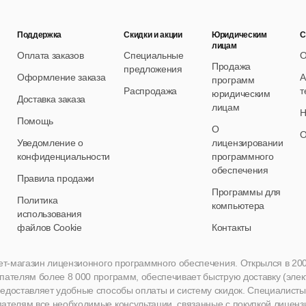
Поддержка
Скидки и акции
Юридическим
С
лицам
Оплата заказов
Специальные
О
Продажа
предложения
Оформление заказа
А
программ
Распродажа
т
юридическим
Доставка заказа
лицам
Н
Помощь
О
О
Уведомление о
лицензировании
конфиденциальности
программного
обеспечения
Правила продажи
Программы для
Политика
компьютера
использования
файлов Cookie
Контакты
нет-магазин лицензионного программного обеспечения. Открылся в 2005 
пателям более 8 000 программ, обеспечивает быструю доставку (эле
едоставляет удобные способы оплаты и систему скидок. Специалисты A
пателям все необходимые консультации, связанные с покупкой лиценз