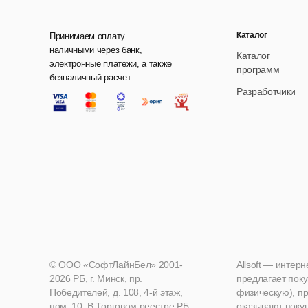
Каталог
Принимаем оплату
наличными через банк,
Каталог
электронные платежи, а также
программ
безналичный расчет.
Разработчики
© ООО «СофтЛайнБел» 2001-
Allsoft — интер
2026 РБ, г. Минск, пр.
предлагает поку
Победителей, д. 108, 4-й этаж,
физическую), пр
пом. 10. В Торговом реестре РБ
оказывают поку