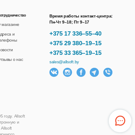
отрудничество
Время работы контакт-центра:
Пн-Чт 9–18; Пт 9–17
 магазине
+375 17 336–55–40
дреса и
елефоны
+375 29 380–19–15
овости
+375 33 365–19–15
тзывы о нас
sales@allsoft.by
году. Allsoft
ктронную и
llsoft
ионного