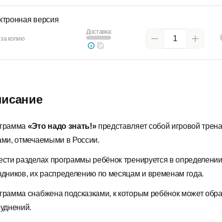
ктронная версия
Доставка:
 за копию
исание
грамма
«Это надо знать!»
представляет собой игровой трена
ами, отмечаемыми в России.
ести разделах программы ребёнок тренируется в определени
здников, их распределению по месяцам и временам года.
грамма снабжена подсказками, к которым ребёнок может обра
руднений.