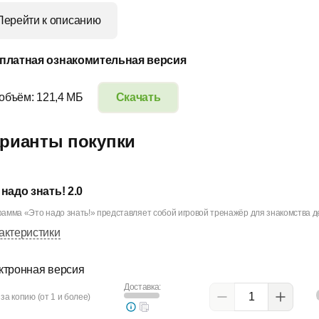
Перейти к описанию
платная ознакомительная версия
 объём: 121,4 МБ
Скачать
рианты покупки
 надо знать! 2.0
амма «Это надо знать!» представляет собой игровой тренажёр для знакомства де
актеристики
ктронная версия
Доставка:
за копию (от 1 и более)