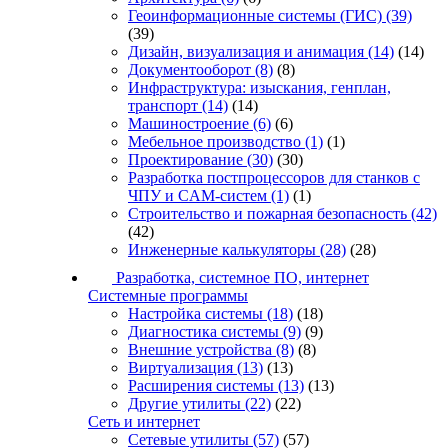
Геоинформационные системы (ГИС)
(39)
(39)
Дизайн, визуализация и анимация
(14)
(14)
Документооборот
(8)
(8)
Инфраструктура: изыскания, генплан,
транспорт
(14)
(14)
Машиностроение
(6)
(6)
Мебельное производство
(1)
(1)
Проектирование
(30)
(30)
Разработка постпроцессоров для станков с
ЧПУ и CAM-систем
(1)
(1)
Строительство и пожарная безопасность
(42)
(42)
Инженерные калькуляторы
(28)
(28)
Разработка, системное ПО, интернет
Системные программы
Настройка системы
(18)
(18)
Диагностика системы
(9)
(9)
Внешние устройства
(8)
(8)
Виртуализация
(13)
(13)
Расширения системы
(13)
(13)
Другие утилиты
(22)
(22)
Сеть и интернет
Сетевые утилиты
(57)
(57)