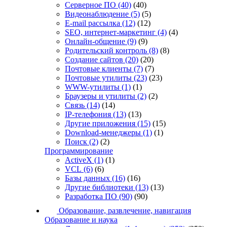
Серверное ПО
(40)
(40)
Видеонаблюдение
(5)
(5)
E-mail рассылка
(12)
(12)
SEO, интернет-маркетинг
(4)
(4)
Онлайн-общение
(9)
(9)
Родительский контроль
(8)
(8)
Создание сайтов
(20)
(20)
Почтовые клиенты
(7)
(7)
Почтовые утилиты
(23)
(23)
WWW-утилиты
(1)
(1)
Браузеры и утилиты
(2)
(2)
Связь
(14)
(14)
IP-телефония
(13)
(13)
Другие приложения
(15)
(15)
Download-менеджеры
(1)
(1)
Поиск
(2)
(2)
Программирование
ActiveX
(1)
(1)
VCL
(6)
(6)
Базы данных
(16)
(16)
Другие библиотеки
(13)
(13)
Разработка ПО
(90)
(90)
Образование, развлечение, навигация
Образование и наука