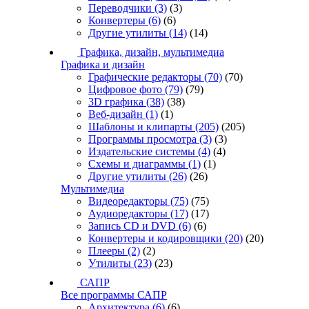
Переводчики
(3)
(3)
Конвертеры
(6)
(6)
Другие утилиты
(14)
(14)
Графика, дизайн, мультимедиа
Графика и дизайн
Графические редакторы
(70)
(70)
Цифровое фото
(79)
(79)
3D графика
(38)
(38)
Веб-дизайн
(1)
(1)
Шаблоны и клипарты
(205)
(205)
Программы просмотра
(3)
(3)
Издательские системы
(4)
(4)
Схемы и диаграммы
(1)
(1)
Другие утилиты
(26)
(26)
Мультимедиа
Видеоредакторы
(75)
(75)
Аудиоредакторы
(17)
(17)
Запись CD и DVD
(6)
(6)
Конвертеры и кодировщики
(20)
(20)
Плееры
(2)
(2)
Утилиты
(23)
(23)
САПР
Все программы САПР
Архитектура
(6)
(6)