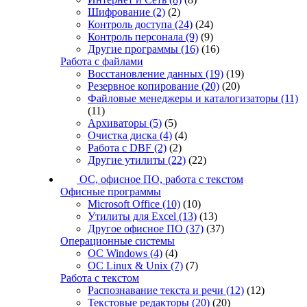
Шифрование
(2)
(2)
Контроль доступа
(24)
(24)
Контроль персонала
(9)
(9)
Другие программы
(16)
(16)
Работа с файлами
Восстановление данных
(19)
(19)
Резервное копирование
(20)
(20)
Файловые менеджеры и каталогизаторы
(11)
(11)
Архиваторы
(5)
(5)
Очистка диска
(4)
(4)
Работа с DBF
(2)
(2)
Другие утилиты
(22)
(22)
ОС, офисное ПО, работа с текстом
Офисные программы
Microsoft Office
(10)
(10)
Утилиты для Excel
(13)
(13)
Другое офисное ПО
(37)
(37)
Операционные системы
ОС Windows
(4)
(4)
ОС Linux & Unix
(7)
(7)
Работа с текстом
Распознавание текста и речи
(12)
(12)
Текстовые редакторы
(20)
(20)