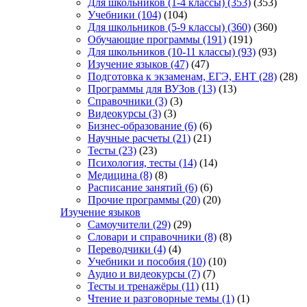
Для школьников (1-4 классы)
(353)
(353)
Учебники
(104)
(104)
Для школьников (5-9 классы)
(360)
(360)
Обучающие программы
(191)
(191)
Для школьников (10-11 классы)
(93)
(93)
Изучение языков
(47)
(47)
Подготовка к экзаменам, ЕГЭ, ЕНТ
(28)
(28)
Программы для ВУЗов
(13)
(13)
Справочники
(3)
(3)
Видеокурсы
(3)
(3)
Бизнес-образование
(6)
(6)
Научные расчеты
(21)
(21)
Тесты
(23)
(23)
Психология, тесты
(14)
(14)
Медицина
(8)
(8)
Расписание занятий
(6)
(6)
Прочие программы
(20)
(20)
Изучение языков
Самоучители
(29)
(29)
Словари и справочники
(8)
(8)
Переводчики
(4)
(4)
Учебники и пособия
(10)
(10)
Аудио и видеокурсы
(7)
(7)
Тесты и тренажёры
(11)
(11)
Чтение и разговорные темы
(1)
(1)