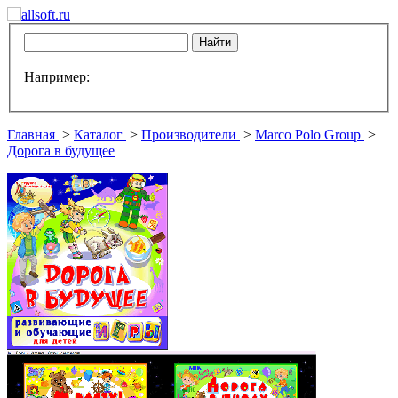
Например:
Главная
>
Каталог
>
Производители
>
Marco Polo Group
>
Дорога в будущее