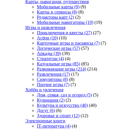
Карты, навигация, путешествия
Мобильные карты
(9)
(9)
Карты и сервисы
(8)
(8)
Редакторы карт
(2)
(2)
Мобильные навигаторы
(19)
(19)
Игры и развлечения
Приключения и квесты
(27)
(27)
Action
(10)
(10)
Карточные игры и пасьянсы
(7)
(7)
Логические игры
(57)
(57)
Аркады
(39)
(39)
Стратегии
(4)
(4)
Казуальные игры
(85)
(85)
Развивающие игры
(214)
(214)
Развлечения
(17)
(17)
Симуляторы
(8)
(8)
Прочие игры
(7)
(7)
Хобби и увлечения
Дом, семья, сад и огород
(5)
(5)
Кулинария
(2)
(2)
Культура и искусство
(40)
(40)
Досуг
(6)
(6)
Здоровье и спорт
(12)
(12)
Электронные книги
IT-литература
(4)
(4)