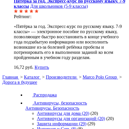
Пятёрка за год. Экспресс-курс по русскому языку. 7-9
классы
Для школьников (5-9 классы)
Рейтинг:
«Пятёрка за год. Экспресс-курс по русскому языку. 7-9
классы» — электронное пособие по русскому языку,
позволяющее быстро восстановить в конце учебного
года подзабытую информацию или восполнить
возникшие из-за болезней ребёнка пробелы и
потренировать его в выполнении заданий ко всем
пройденным в учебном году разделам.
16,72 руб.
Купить
Главная
>
Каталог
>
Производители
>
Marco Polo Group
>
Дорога в будущее
Распродажа
Антивирусы, безопасность
Антивирусы. Безопасность
Антивирусы для дома
(20)
(20)
Антивирусы для организаций
(20)
(20)
Защита информации
(29)
(29)
Интернет и Сеть
(8)
(8)