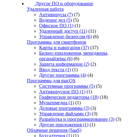
Другое ПО и оборудование
Удаленная работа
Антивирусы
(7)
(7)
Ведение дел
(5)
(5)
Офисное ПО
(1)
(1)
Удаленный доступ
(11)
(11)
Управление бизнесом
(6)
(6)
Программы для смартфонов
Карты и навигация
(37)
(37)
Бизнес-приложения, менеджеры,
органайзеры
(6)
(6)
Защита информации
(2)
(2)
Ввод текста
(1)
(1)
Другие программы
(4)
(4)
Программы для macOS
Системные программы
(5)
(5)
Антивирусное ПО
(1)
(1)
Графические редакторы
(18)
(18)
Мультимедиа
(1)
(1)
Деловые программы
(3)
(3)
Управление файлами
(3)
(3)
Разработка и программирование
(3)
(3)
Другие приложения
(1)
(1)
Облачные решения (SaaS)
Бухгалтерия
(1)
(1)