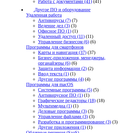
Работа с документами
(41)
(41)
Другое ПО и оборудование
Удаленная работа
Антивирусы
(7)
(7)
Ведение дел
(3)
(3)
Офисное ПО
(1)
(1)
Удаленный доступ
(11)
(11)
Управление бизнесом
(6)
(6)
Программы для смартфонов
Карты и навигация
(37)
(37)
Бизнес-приложения, менеджеры,
органайзеры
(6)
(6)
Защита информации
(2)
(2)
Ввод текста
(1)
(1)
Другие программы
(4)
(4)
Программы для macOS
Системные программы
(5)
(5)
Антивирусное ПО
(1)
(1)
Графические редакторы
(18)
(18)
Мультимедиа
(1)
(1)
Деловые программы
(3)
(3)
Управление файлами
(3)
(3)
Разработка и программирование
(3)
(3)
Другие приложения
(1)
(1)
Облачные решения (SaaS)