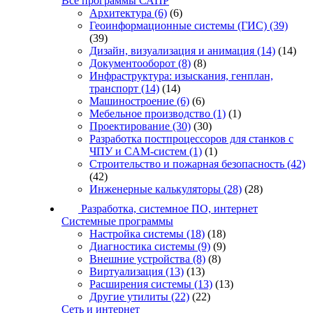
Все программы САПР
Архитектура
(6)
(6)
Геоинформационные системы (ГИС)
(39)
(39)
Дизайн, визуализация и анимация
(14)
(14)
Документооборот
(8)
(8)
Инфраструктура: изыскания, генплан,
транспорт
(14)
(14)
Машиностроение
(6)
(6)
Мебельное производство
(1)
(1)
Проектирование
(30)
(30)
Разработка постпроцессоров для станков с
ЧПУ и CAM-систем
(1)
(1)
Строительство и пожарная безопасность
(42)
(42)
Инженерные калькуляторы
(28)
(28)
Разработка, системное ПО, интернет
Системные программы
Настройка системы
(18)
(18)
Диагностика системы
(9)
(9)
Внешние устройства
(8)
(8)
Виртуализация
(13)
(13)
Расширения системы
(13)
(13)
Другие утилиты
(22)
(22)
Сеть и интернет