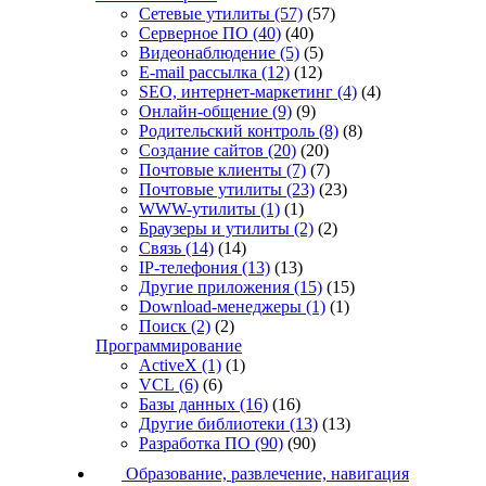
Сетевые утилиты
(57)
(57)
Серверное ПО
(40)
(40)
Видеонаблюдение
(5)
(5)
E-mail рассылка
(12)
(12)
SEO, интернет-маркетинг
(4)
(4)
Онлайн-общение
(9)
(9)
Родительский контроль
(8)
(8)
Создание сайтов
(20)
(20)
Почтовые клиенты
(7)
(7)
Почтовые утилиты
(23)
(23)
WWW-утилиты
(1)
(1)
Браузеры и утилиты
(2)
(2)
Связь
(14)
(14)
IP-телефония
(13)
(13)
Другие приложения
(15)
(15)
Download-менеджеры
(1)
(1)
Поиск
(2)
(2)
Программирование
ActiveX
(1)
(1)
VCL
(6)
(6)
Базы данных
(16)
(16)
Другие библиотеки
(13)
(13)
Разработка ПО
(90)
(90)
Образование, развлечение, навигация