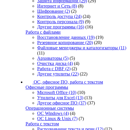
Защита информации
(29)
(29)
Интернет и Сеть
(8)
(8)
Шифрование
(2)
(2)
Контроль доступа
(24)
(24)
Контроль персонала
(9)
(9)
Другие программы
(16)
(16)
Работа с файлами
Восстановление данных
(19)
(19)
Резервное копирование
(20)
(20)
Файловые менеджеры и каталогизаторы
(11)
(11)
Архиваторы
(5)
(5)
Очистка диска
(4)
(4)
Работа с DBF
(2)
(2)
Другие утилиты
(22)
(22)
ОС, офисное ПО, работа с текстом
Офисные программы
Microsoft Office
(10)
(10)
Утилиты для Excel
(13)
(13)
Другое офисное ПО
(37)
(37)
Операционные системы
ОС Windows
(4)
(4)
ОС Linux & Unix
(7)
(7)
Работа с текстом
Распознавание текста и речи
(12)
(12)