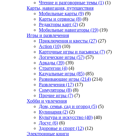
Чтение и разговорные темы
(1)
(1)
Карты, навигация, путешествия
Мобильные карты
(9)
(9)
Карты и сервисы
(8)
(8)
Редакторы карт
(2)
(2)
Мобильные навигаторы
(19)
(19)
Игры и развлечения
Приключения и квесты
(27)
(27)
Action
(10)
(10)
Карточные игры и пасьянсы
(7)
(7)
Логические игры
(57)
(57)
Аркады
(39)
(39)
Стратегии
(4)
(4)
Казуальные игры
(85)
(85)
Развивающие игры
(214)
(214)
Развлечения
(17)
(17)
Симуляторы
(8)
(8)
Прочие игры
(7)
(7)
Хобби и увлечения
Дом, семья, сад и огород
(5)
(5)
Кулинария
(2)
(2)
Культура и искусство
(40)
(40)
Досуг
(6)
(6)
Здоровье и спорт
(12)
(12)
Электронные книги