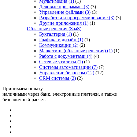
Мультимедиа
(1)
(1)
Деловые программы
(3)
(3)
Управление файлами
(3)
(3)
Разработка и программирование
(3)
(3)
Другие приложения
(1)
(1)
Облачные решения (SaaS)
Бухгалтерия
(1)
(1)
Графика и дизайн
(1)
(1)
Коммуникации
(2)
(2)
Маркетинг (облачные решения)
(1)
(1)
Работа с документами
(4)
(4)
Сетевые утилиты
(1)
(1)
Системы автоматизации
(7)
(7)
Управление бизнесом
(12)
(12)
CRM системы
(2)
(2)
Принимаем оплату
наличными через банк, электронные платежи, а также
безналичный расчет.