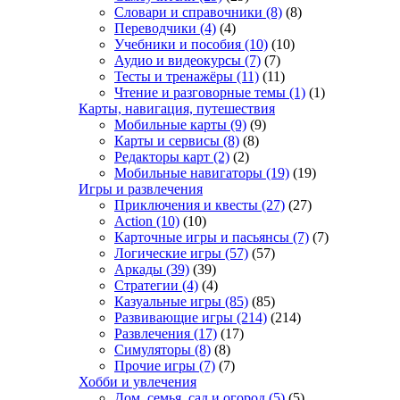
Словари и справочники
(8)
(8)
Переводчики
(4)
(4)
Учебники и пособия
(10)
(10)
Аудио и видеокурсы
(7)
(7)
Тесты и тренажёры
(11)
(11)
Чтение и разговорные темы
(1)
(1)
Карты, навигация, путешествия
Мобильные карты
(9)
(9)
Карты и сервисы
(8)
(8)
Редакторы карт
(2)
(2)
Мобильные навигаторы
(19)
(19)
Игры и развлечения
Приключения и квесты
(27)
(27)
Action
(10)
(10)
Карточные игры и пасьянсы
(7)
(7)
Логические игры
(57)
(57)
Аркады
(39)
(39)
Стратегии
(4)
(4)
Казуальные игры
(85)
(85)
Развивающие игры
(214)
(214)
Развлечения
(17)
(17)
Симуляторы
(8)
(8)
Прочие игры
(7)
(7)
Хобби и увлечения
Дом, семья, сад и огород
(5)
(5)