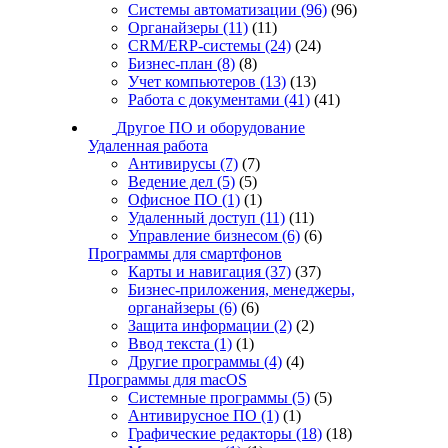
Системы автоматизации
(96)
(96)
Органайзеры
(11)
(11)
CRM/ERP-системы
(24)
(24)
Бизнес-план
(8)
(8)
Учет компьютеров
(13)
(13)
Работа с документами
(41)
(41)
Другое ПО и оборудование
Удаленная работа
Антивирусы
(7)
(7)
Ведение дел
(5)
(5)
Офисное ПО
(1)
(1)
Удаленный доступ
(11)
(11)
Управление бизнесом
(6)
(6)
Программы для смартфонов
Карты и навигация
(37)
(37)
Бизнес-приложения, менеджеры,
органайзеры
(6)
(6)
Защита информации
(2)
(2)
Ввод текста
(1)
(1)
Другие программы
(4)
(4)
Программы для macOS
Системные программы
(5)
(5)
Антивирусное ПО
(1)
(1)
Графические редакторы
(18)
(18)