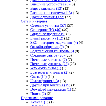
Внешние устройства
(8)
(8)
Виртуализация
(13)
(13)
Расширения системы
(13)
(13)
Другие утилиты
(22)
(22)
Сеть и интернет
Сетевые утилиты
(57)
(57)
Серверное ПО
(40)
(40)
Видеонаблюдение
(5)
(5)
E-mail рассылка
(12)
(12)
SEO, интернет-маркетинг
(4)
(4)
Онлайн-общение
(9)
(9)
Родительский контроль
(8)
(8)
Создание сайтов
(20)
(20)
Почтовые клиенты
(7)
(7)
Почтовые утилиты
(23)
(23)
WWW-утилиты
(1)
(1)
Браузеры и утилиты
(2)
(2)
Связь
(14)
(14)
IP-телефония
(13)
(13)
Другие приложения
(15)
(15)
Download-менеджеры
(1)
(1)
Поиск
(2)
(2)
Программирование
ActiveX
(1)
(1)