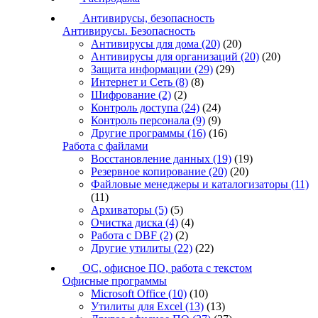
Антивирусы, безопасность
Антивирусы. Безопасность
Антивирусы для дома
(20)
(20)
Антивирусы для организаций
(20)
(20)
Защита информации
(29)
(29)
Интернет и Сеть
(8)
(8)
Шифрование
(2)
(2)
Контроль доступа
(24)
(24)
Контроль персонала
(9)
(9)
Другие программы
(16)
(16)
Работа с файлами
Восстановление данных
(19)
(19)
Резервное копирование
(20)
(20)
Файловые менеджеры и каталогизаторы
(11)
(11)
Архиваторы
(5)
(5)
Очистка диска
(4)
(4)
Работа с DBF
(2)
(2)
Другие утилиты
(22)
(22)
ОС, офисное ПО, работа с текстом
Офисные программы
Microsoft Office
(10)
(10)
Утилиты для Excel
(13)
(13)