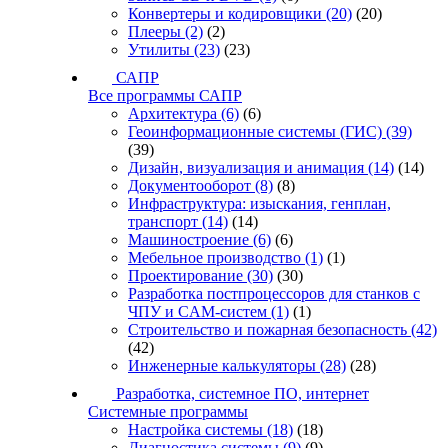
Конвертеры и кодировщики
(20)
(20)
Плееры
(2)
(2)
Утилиты
(23)
(23)
САПР
Все программы САПР
Архитектура
(6)
(6)
Геоинформационные системы (ГИС)
(39)
(39)
Дизайн, визуализация и анимация
(14)
(14)
Документооборот
(8)
(8)
Инфраструктура: изыскания, генплан,
транспорт
(14)
(14)
Машиностроение
(6)
(6)
Мебельное производство
(1)
(1)
Проектирование
(30)
(30)
Разработка постпроцессоров для станков с
ЧПУ и CAM-систем
(1)
(1)
Строительство и пожарная безопасность
(42)
(42)
Инженерные калькуляторы
(28)
(28)
Разработка, системное ПО, интернет
Системные программы
Настройка системы
(18)
(18)
Диагностика системы
(9)
(9)