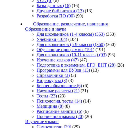
VCL
(6)
(6)
Базы данных
(16)
(16)
Другие библиотеки
(13)
(13)
Разработка ПО
(90)
(90)
Образование, развлечение, навигация
Образование и наука
Для школьников (1-4 классы)
(353)
(353)
Учебники
(104)
(104)
Для школьников (5-9 классы)
(360)
(360)
Обучающие программы
(191)
(191)
Для школьников (10-11 классы)
(93)
(93)
Изучение языков
(47)
(47)
Подготовка к экзаменам, ЕГЭ, ЕНТ
(28)
(28)
Программы для ВУЗов
(13)
(13)
Справочники
(3)
(3)
Видеокурсы
(3)
(3)
Бизнес-образование
(6)
(6)
Научные расчеты
(21)
(21)
Тесты
(23)
(23)
Психология, тесты
(14)
(14)
Медицина
(8)
(8)
Расписание занятий
(6)
(6)
Прочие программы
(20)
(20)
Изучение языков
Самоучители
(29)
(29)