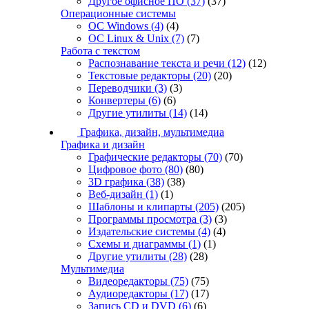
Другое офисное ПО
(37)
(37)
Операционные системы
ОС Windows
(4)
(4)
ОС Linux & Unix
(7)
(7)
Работа с текстом
Распознавание текста и речи
(12)
(12)
Текстовые редакторы
(20)
(20)
Переводчики
(3)
(3)
Конвертеры
(6)
(6)
Другие утилиты
(14)
(14)
Графика, дизайн, мультимедиа
Графика и дизайн
Графические редакторы
(70)
(70)
Цифровое фото
(80)
(80)
3D графика
(38)
(38)
Веб-дизайн
(1)
(1)
Шаблоны и клипарты
(205)
(205)
Программы просмотра
(3)
(3)
Издательские системы
(4)
(4)
Схемы и диаграммы
(1)
(1)
Другие утилиты
(28)
(28)
Мультимедиа
Видеоредакторы
(75)
(75)
Аудиоредакторы
(17)
(17)
Запись CD и DVD
(6)
(6)