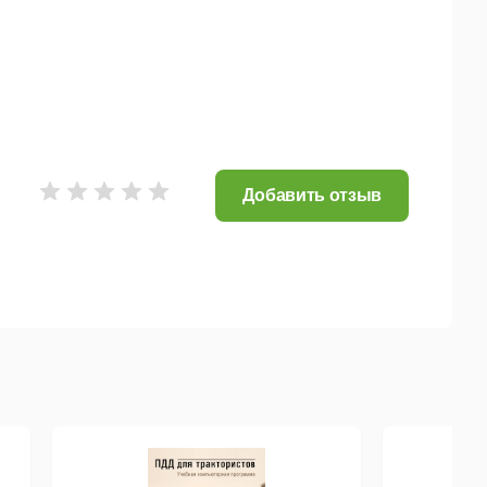
ий;
ля прогресса обучающихся;
сса.
Добавить отзыв
я к пройдённому теоретическому материалу,
нных упражнений, которые последовательно
еские навыки, а также умения аудирования, чтения,