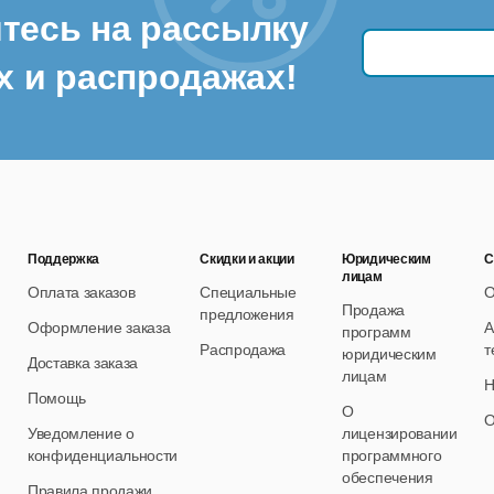
тесь на рассылку
х и распродажах!
Поддержка
Скидки и акции
Юридическим
С
лицам
Оплата заказов
Специальные
О
Продажа
предложения
Оформление заказа
А
программ
Распродажа
т
юридическим
Доставка заказа
лицам
Н
Помощь
О
О
Уведомление о
лицензировании
конфиденциальности
программного
обеспечения
Правила продажи