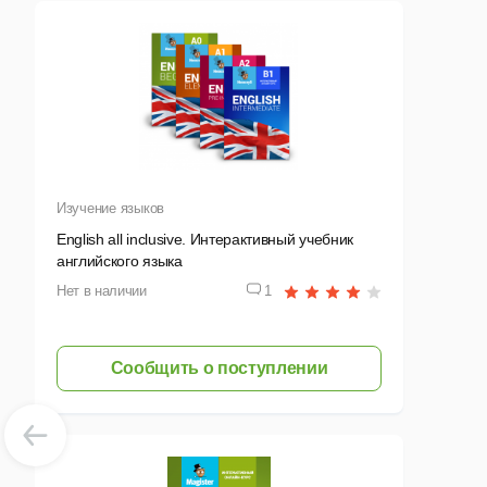
С
К
1
У
О
Изучение языков
Б
English all inclusive. Интерактивный учебник
английского языка
Д
Нет в наличии
1
В
Сообщить о поступлении
П
В с
• Ку