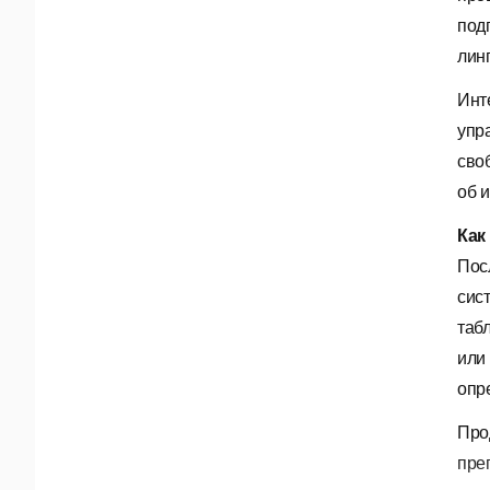
под
лин
Инт
упр
сво
об и
Как
Пос
сис
таб
или
опр
Про
пре