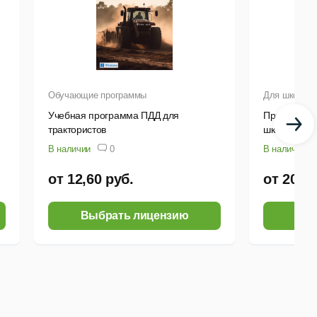
 фонетические страницы, аудиотексты на понимание
Обучающие программы
Для школьник
я
Учебная программа ПДД для
Правила до
трактористов
школьников
зователя;
В наличии
0
В наличии
от 12,60 руб.
от 20,16
ьзователем;
Выбрать лицензию
Выб
материалам.