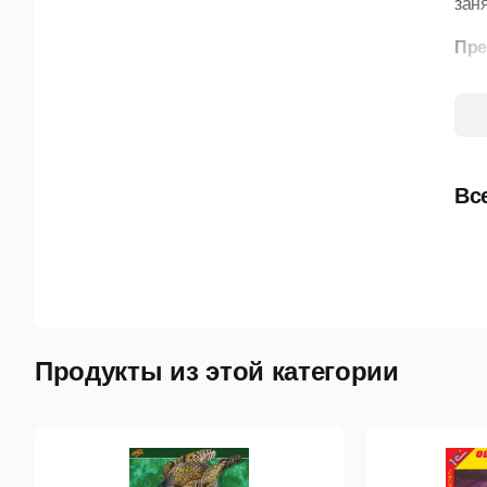
заня
Пре
э
м
в
Вс
Эфф
В
В
Продукты из этой категории
и
К
ф
п