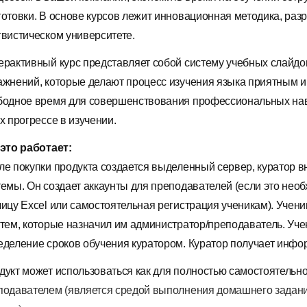
готовки. В основе курсов лежит инновационная методика, ра
гвистическом университете.
ерактивный курс представляет собой систему учебных слайдо
ажнений, которые делают процесс изучения языка приятным и
бодное время для совершенствования профессиональных нав
х прогрессе в изучении.
 это работает:
ле покупки продукта создается выделенный сервер, куратор в
темы. Он создает аккаунты для преподавателей (если это нео
лицу Excel или самостоятельная регистрация ученикам). Учени
 тем, которые назначил им администратор/преподаватель. Уч
еделение сроков обучения куратором. Куратор получает инфо
дукт может использоваться как для полностью самостоятельного
подавателем (является средой выполнения домашнего задани