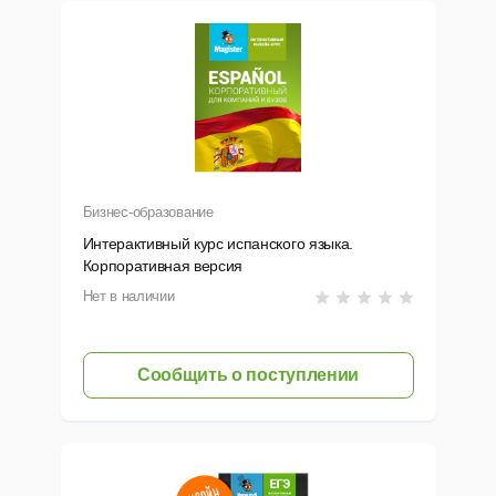
рок лицензии: 1 год.
оличество пользователей: 50 (возможно докупать дополнител
 шт.).
становка производится на сервер продавца, обеспечивающего
бслуживание сервера на период подписки и пуско-наладочны
Бизнес-образование
есплатные онлайн консультации преподавателей по внедрени
Интерактивный курс испанского языка.
Корпоративная версия
оступ к серверу осуществляется через сеть Интернет.
Нет в наличии
озможность добавления курсов других языков к системе.
Сообщить о поступлении
окупателю высылается логин и пароль администратора для у
тоимость продукта входят:
рс английского языка. Уровень Beginner (A0)