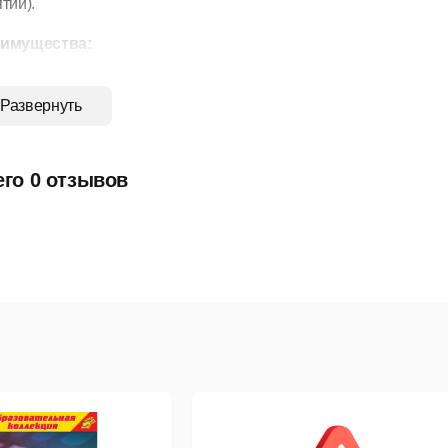
тии).
имущества:
ффективная методика формирования коммуникативных умен
Развернуть
инимальные трудозатраты куратора, необходимые для контро
ысокая степень адаптивности к потребностям учебного проце
его 0 отзывов
ективность методики заключается в том, что:
се упражнения проверяются автоматически.
 каждом упражнении есть возможность мгновенного обращени
справление ошибок происходит осознанно.
урсы содержат значительное количество методически отобра
ормируют и развивают фонетические, лексические, грамматич
исьма.