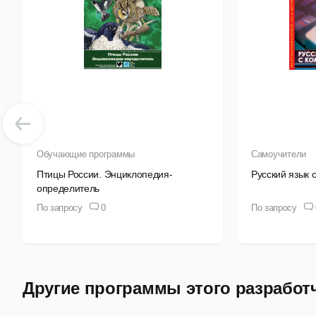
В
и
Адм
д
у
Обучающие программы
Самоучители
Птицы России. Энциклопедия-
Русский язык 
и
определитель
ж
По запросу
0
По запросу
р
л
Другие программы этого разработ
Усл