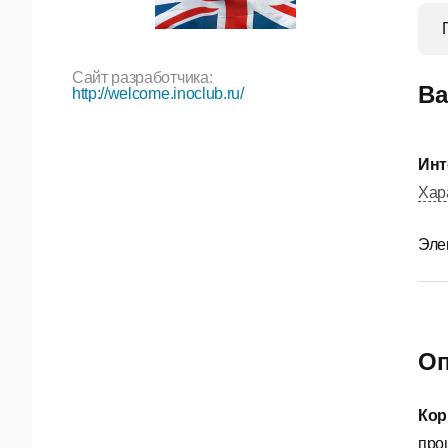
Сайт разработчика:
Ва
http://welcome.inoclub.ru/
Инт
Хар
Эле
Оп
Кор
про