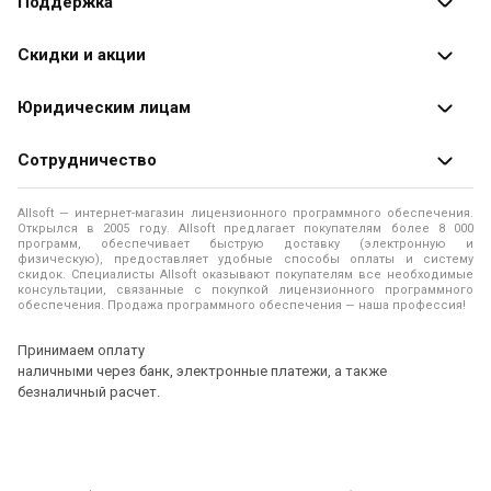
Поддержка
Разработчики
Оплата заказов
Скидки и акции
Оформление заказа
Специальные
предложения
Юридическим лицам
Доставка заказа
Распродажа
Продажа программ юридическим лицам
Сотрудничество
Помощь
О лицензировании программного обеспечения
Уведомление о конфиденциальности
О магазине
Allsoft — интернет-магазин лицензионного программного обеспечения.
Программы для компьютера
Открылся в 2005 году. Allsoft предлагает покупателям более 8 000
Правила продажи
Адреса и телефоны
программ, обеспечивает быструю доставку (электронную и
физическую), предоставляет удобные способы оплаты и систему
Контакты
Политика использования файлов Cookie
скидок. Специалисты Allsoft оказывают покупателям все необходимые
Новости
консультации, связанные с покупкой лицензионного программного
обеспечения. Продажа программного обеспечения — наша профессия!
Отзывы о нас
Принимаем оплату
наличными через банк, электронные платежи, а также
безналичный расчет.