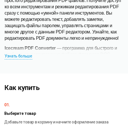
простого редактирования PDF файлов. Получите доступ
ко всем инструментам и режимам редактирования PDF
сразу с помощью «умной» панели инструментов. Вы
можете редактировать текст, добавлять заметки,
защищать файлы паролем, управлять страницами и
многое другое с данным PDF редактором. Узнайте, как
редактировать PDF документы легко и непринужденно!
Icecream PDF Converter
— программа для быстрого и
удобного конвертирования файлов форматов DOC,
Узнать больше
DOCX, ODT, ODS, XLS, XLSX, BMP, TIFF, JPG, PNG, GIF,
MOBI, ePub, FB2, HTML, HTM, XPS в формат PDF и
конвертирования PDF документов в форматы DOC, ODT,
TXT, RTF, BMP, TIFF, JPG, PNG, GIF, HTML, EPS и WMF.
Как купить
Icecream PDF Split & Merge
— программа для разбиения
(доступны 4 различных режима) и склеивания PDF
файлов. Удаляйте лишние страницы, работайте с
01.
запароленными файлами, выставляйте необходимые
Выберите товар
настройки для выходных PDF документов.
Добавьте товар в корзину и начните оформление заказа