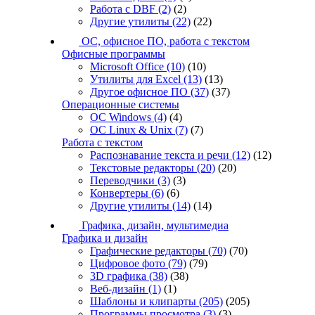
Работа с DBF
(2)
(2)
Другие утилиты
(22)
(22)
ОС, офисное ПО, работа с текстом
Офисные программы
Microsoft Office
(10)
(10)
Утилиты для Excel
(13)
(13)
Другое офисное ПО
(37)
(37)
Операционные системы
ОС Windows
(4)
(4)
ОС Linux & Unix
(7)
(7)
Работа с текстом
Распознавание текста и речи
(12)
(12)
Текстовые редакторы
(20)
(20)
Переводчики
(3)
(3)
Конвертеры
(6)
(6)
Другие утилиты
(14)
(14)
Графика, дизайн, мультимедиа
Графика и дизайн
Графические редакторы
(70)
(70)
Цифровое фото
(79)
(79)
3D графика
(38)
(38)
Веб-дизайн
(1)
(1)
Шаблоны и клипарты
(205)
(205)
Программы просмотра
(3)
(3)