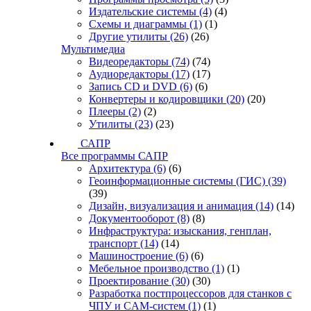
Издательские системы
(4)
(4)
Схемы и диаграммы
(1)
(1)
Другие утилиты
(26)
(26)
Мультимедиа
Видеоредакторы
(74)
(74)
Аудиоредакторы
(17)
(17)
Запись CD и DVD
(6)
(6)
Конвертеры и кодировщики
(20)
(20)
Плееры
(2)
(2)
Утилиты
(23)
(23)
САПР
Все программы САПР
Архитектура
(6)
(6)
Геоинформационные системы (ГИС)
(39)
(39)
Дизайн, визуализация и анимация
(14)
(14)
Документооборот
(8)
(8)
Инфраструктура: изыскания, генплан,
транспорт
(14)
(14)
Машиностроение
(6)
(6)
Мебельное производство
(1)
(1)
Проектирование
(30)
(30)
Разработка постпроцессоров для станков с
ЧПУ и CAM-систем
(1)
(1)