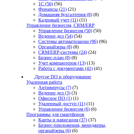
1С
(56)
(56)
Финансы
(21)
(21)
Домашняя бухгалтерия
(8)
(8)
Кадровый учет
(11)
(11)
Управление бизнесом, CRM/ERP
Управление бизнесом
(50)
(50)
Ведение дел
(54)
(54)
Системы автоматизации
(96)
(96)
Органайзеры
(8)
(8)
CRM/ERP-системы
(24)
(24)
Бизнес-план
(8)
(8)
Учет компьютеров
(13)
(13)
Работа с документами
(41)
(41)
Другое ПО и оборудование
Удаленная работа
Антивирусы
(7)
(7)
Ведение дел
(3)
(3)
Офисное ПО
(1)
(1)
Удаленный доступ
(11)
(11)
Управление бизнесом
(6)
(6)
Программы для смартфонов
Карты и навигация
(37)
(37)
Бизнес-приложения, менеджеры,
органайзеры
(6)
(6)