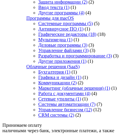
Защита информации
(2)
(2)
Ввод текста
(1)
(1)
Другие программы
(4)
(4)
Программы для macOS
Системные программы
(5)
(5)
Антивирусное ПО
(1)
(1)
Графические редакторы
(18)
(18)
Мультимедиа
(1)
(1)
Деловые программы
(3)
(3)
Управление файлами
(3)
(3)
Разработка и программирование
(3)
(3)
Другие приложения
(1)
(1)
Облачные решения (SaaS)
Бухгалтерия
(1)
(1)
Графика и дизайн
(1)
(1)
Коммуникации
(2)
(2)
Маркетинг (облачные решения)
(1)
(1)
Работа с документами
(4)
(4)
Сетевые утилиты
(1)
(1)
Системы автоматизации
(7)
(7)
Управление бизнесом
(12)
(12)
CRM системы
(2)
(2)
Принимаем оплату
наличными через банк, электронные платежи, а также