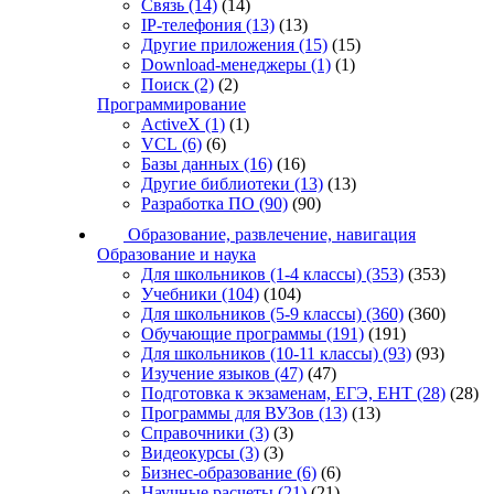
Связь
(14)
(14)
IP-телефония
(13)
(13)
Другие приложения
(15)
(15)
Download-менеджеры
(1)
(1)
Поиск
(2)
(2)
Программирование
ActiveX
(1)
(1)
VCL
(6)
(6)
Базы данных
(16)
(16)
Другие библиотеки
(13)
(13)
Разработка ПО
(90)
(90)
Образование, развлечение, навигация
Образование и наука
Для школьников (1-4 классы)
(353)
(353)
Учебники
(104)
(104)
Для школьников (5-9 классы)
(360)
(360)
Обучающие программы
(191)
(191)
Для школьников (10-11 классы)
(93)
(93)
Изучение языков
(47)
(47)
Подготовка к экзаменам, ЕГЭ, ЕНТ
(28)
(28)
Программы для ВУЗов
(13)
(13)
Справочники
(3)
(3)
Видеокурсы
(3)
(3)
Бизнес-образование
(6)
(6)
Научные расчеты
(21)
(21)