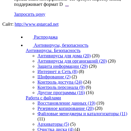
поддерживает формат D
...
Запросить цену
Сайт:
http://www.gstarcad.net
Распродажа
Антивирусы, безопасность
Антивирусы. Безопасность
Антивирусы для дома
(20)
(20)
Антивирусы для организаций
(20)
(20)
Защита информации
(29)
(29)
Интернет и Сеть
(8)
(8)
Шифрование
(2)
(2)
Контроль доступа
(24)
(24)
Контроль персонала
(9)
(9)
Другие программы
(16)
(16)
Работа с файлами
Восстановление данных
(19)
(19)
Резервное копирование
(20)
(20)
Файловые менеджеры и каталогизаторы
(11)
(11)
Архиваторы
(5)
(5)
Очистка диска
(4)
(4)