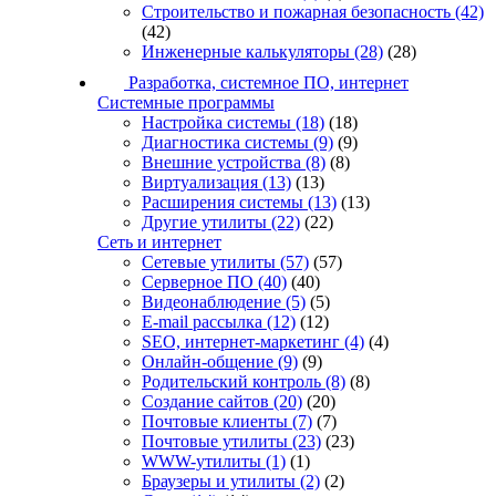
Строительство и пожарная безопасность
(42)
(42)
Инженерные калькуляторы
(28)
(28)
Разработка, системное ПО, интернет
Системные программы
Настройка системы
(18)
(18)
Диагностика системы
(9)
(9)
Внешние устройства
(8)
(8)
Виртуализация
(13)
(13)
Расширения системы
(13)
(13)
Другие утилиты
(22)
(22)
Сеть и интернет
Сетевые утилиты
(57)
(57)
Серверное ПО
(40)
(40)
Видеонаблюдение
(5)
(5)
E-mail рассылка
(12)
(12)
SEO, интернет-маркетинг
(4)
(4)
Онлайн-общение
(9)
(9)
Родительский контроль
(8)
(8)
Создание сайтов
(20)
(20)
Почтовые клиенты
(7)
(7)
Почтовые утилиты
(23)
(23)
WWW-утилиты
(1)
(1)
Браузеры и утилиты
(2)
(2)