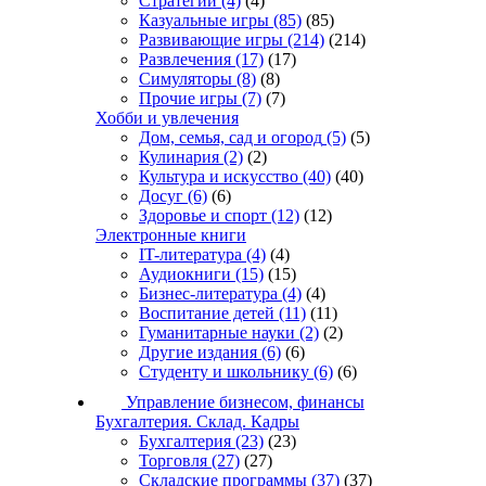
Стратегии
(4)
(4)
Казуальные игры
(85)
(85)
Развивающие игры
(214)
(214)
Развлечения
(17)
(17)
Симуляторы
(8)
(8)
Прочие игры
(7)
(7)
Хобби и увлечения
Дом, семья, сад и огород
(5)
(5)
Кулинария
(2)
(2)
Культура и искусство
(40)
(40)
Досуг
(6)
(6)
Здоровье и спорт
(12)
(12)
Электронные книги
IT-литература
(4)
(4)
Аудиокниги
(15)
(15)
Бизнес-литература
(4)
(4)
Воспитание детей
(11)
(11)
Гуманитарные науки
(2)
(2)
Другие издания
(6)
(6)
Студенту и школьнику
(6)
(6)
Управление бизнесом, финансы
Бухгалтерия. Склад. Кадры
Бухгалтерия
(23)
(23)
Торговля
(27)
(27)
Складские программы
(37)
(37)