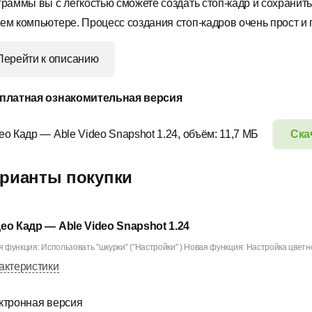
граммы вы c легкостью сможете создать стоп-кадр и сохранить
ем компьютере. Процесс создания стоп-кадров очень прост и 
Перейти к описанию
платная ознакомительная версия
ео Кадр — Able Video Snapshot 1.24, объём: 11,7 МБ
Ска
рианты покупки
ео Кадр — Able Video Snapshot 1.24
 функция: Использовать "шкурки" ("Настройки" ) Новая функция: Настройка цветност
актеристики
ктронная версия