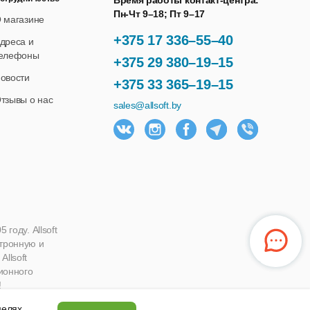
Время работы контакт-центра:
Пн-Чт 9–18; Пт 9–17
 магазине
+375 17 336–55–40
дреса и
елефоны
+375 29 380–19–15
овости
+375 33 365–19–15
тзывы о нас
sales@allsoft.by
году. Allsoft
ктронную и
llsoft
ионного
!
 целях