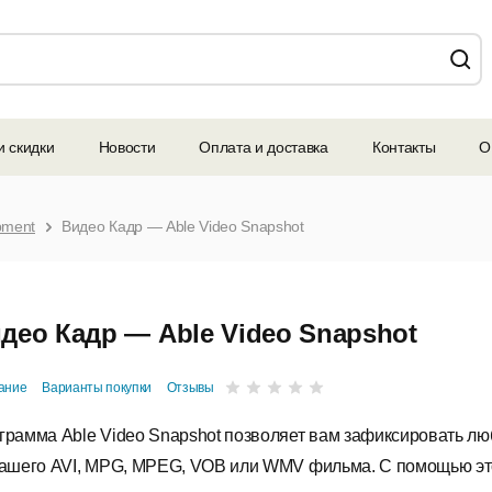
и скидки
Новости
Оплата и доставка
Контакты
О
pment
Видео Кадр — Able Video Snapshot
део Кадр — Able Video Snapshot
ание
Варианты покупки
Отзывы
грамма Able Video Snapshot позволяет вам зафиксировать лю
вашего AVI, MPG, MPEG, VOB или WMV фильма. С помощью э