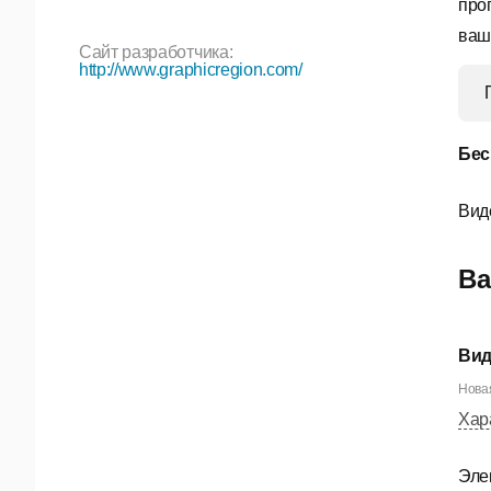
про
ваш
Сайт разработчика:
http://www.graphicregion.com/
Бес
Вид
Ва
Вид
Новая
Хар
Эле