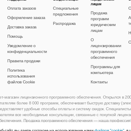
лицам
Оплата заказов
Специальные
О
Продажа
предложения
Оформление заказа
А
программ
Распродажа
т
юридическим
Доставка заказа
лицам
Н
Помощь
О
О
Уведомление о
лицензировании
конфиденциальности
программного
обеспечения
Правила продажи
Программы для
Политика
компьютера
использования
файлов Cookie
Контакты
нет-магазин лицензионного программного обеспечения. Открылся в 2005 
пателям более 8 000 программ, обеспечивает быструю доставку (эле
едоставляет удобные способы оплаты и систему скидок. Специалисты A
пателям все необходимые консультации, связанные с покупкой лиценз
беспечения. Продажа программного обеспечения — наша профессия
б-сайт, вы даете согласие на использование нами
файлов "cookie"
, в