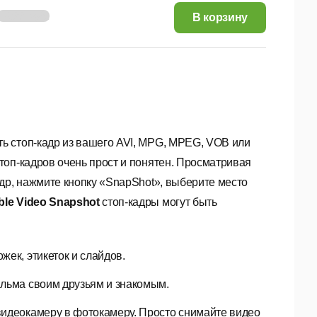
28,55 руб.
В корзину
ть стоп-кадр из вашего AVI, MPG, MPEG, VOB или
топ-кадров очень прост и понятен. Просматривая
др, нажмите кнопку «SnapShot», выберите место
ble Video Snapshot
стоп-кадры могут быть
ек, этикеток и слайдов.
ильма своим друзьям и знакомым.
видеокамеру в фотокамеру. Просто снимайте видео