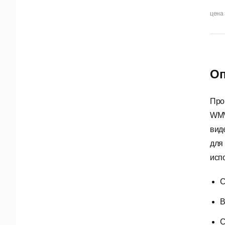
цена 
Оп
Про
WMV
вид
для
исп
С
В
С