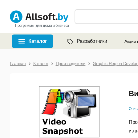
Программы для дома и бизнеса
Каталог
Разработчики
Акции 
Главная
Каталог
Производители
Graphic Region Develo
Ви
Опис
Про
из 