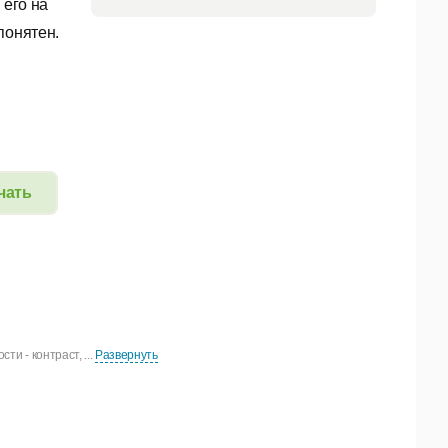
 его на
понятен.
чать
и - контраст, ...
Развернуть