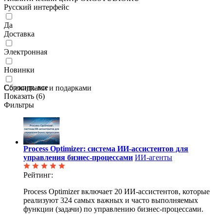
Русский интерфейс
Да
Доставка
Электронная
Новинки
Сбросить все
Со скидками и подарками
Показать (
6
)
Фильтры
Process Optimizer: система ИИ-ассистентов для
управления бизнес-процессами
ИИ-агенты
Рейтинг:
Process Optimizer включает 20 ИИ-ассистентов, которые
реализуют 324 самых важных и часто выполняемых
функции (задачи) по управлению бизнес-процессами.