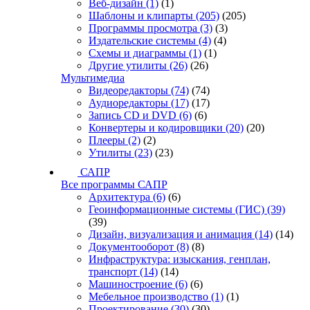
Веб-дизайн
(1)
(1)
Шаблоны и клипарты
(205)
(205)
Программы просмотра
(3)
(3)
Издательские системы
(4)
(4)
Схемы и диаграммы
(1)
(1)
Другие утилиты
(26)
(26)
Мультимедиа
Видеоредакторы
(74)
(74)
Аудиоредакторы
(17)
(17)
Запись CD и DVD
(6)
(6)
Конвертеры и кодировщики
(20)
(20)
Плееры
(2)
(2)
Утилиты
(23)
(23)
САПР
Все программы САПР
Архитектура
(6)
(6)
Геоинформационные системы (ГИС)
(39)
(39)
Дизайн, визуализация и анимация
(14)
(14)
Документооборот
(8)
(8)
Инфраструктура: изыскания, генплан,
транспорт
(14)
(14)
Машиностроение
(6)
(6)
Мебельное производство
(1)
(1)
Проектирование
(30)
(30)