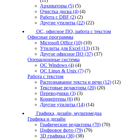
(11)
Архиваторы
(5)
(5)
Очистка диска
(4)
(4)
Работа с DBF
(2)
(2)
Другие утилиты
(22)
(22)
ОС, офисное ПО, работа с текстом
Офисные программы
Microsoft Office
(10)
(10)
Утилиты для Excel
(13)
(13)
Другое офисное ПО
(37)
(37)
Операционные системы
ОС Windows
(4)
(4)
ОС Linux & Unix
(7)
(7)
Работа с текстом
Распознавание текста и речи
(12)
(12)
Текстовые редакторы
(20)
(20)
Переводчики
(3)
(3)
Конвертеры
(6)
(6)
Другие утилиты
(14)
(14)
Графика, дизайн, мультимедиа
Графика и дизайн
Графические редакторы
(70)
(70)
Цифровое фото
(79)
(79)
3D графика
(38)
(38)