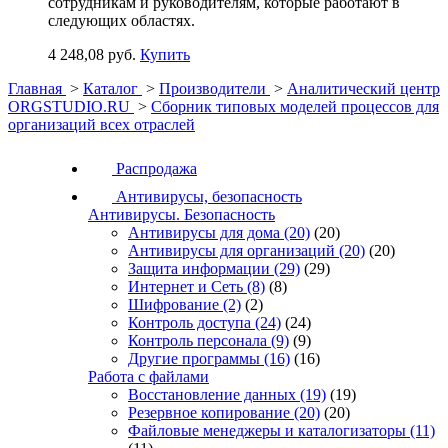
сотрудникам и руководителям, которые работают в
следующих областях.
4 248,08 руб.
Купить
Главная
>
Каталог
>
Производители
>
Аналитический центр
ORGSTUDIO.RU
>
Сборник типовых моделей процессов для
организаций всех отраслей
Распродажа
Антивирусы, безопасность
Антивирусы. Безопасность
Антивирусы для дома
(20)
(20)
Антивирусы для организаций
(20)
(20)
Защита информации
(29)
(29)
Интернет и Сеть
(8)
(8)
Шифрование
(2)
(2)
Контроль доступа
(24)
(24)
Контроль персонала
(9)
(9)
Другие программы
(16)
(16)
Работа с файлами
Восстановление данных
(19)
(19)
Резервное копирование
(20)
(20)
Файловые менеджеры и каталогизаторы
(11)