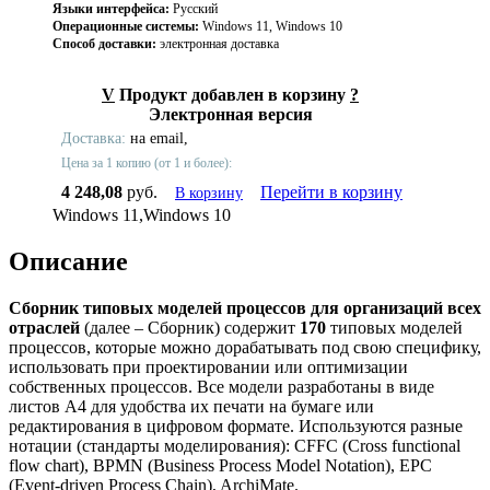
Языки интерфейса:
Русский
Операционные системы:
Windows 11, Windows 10
Способ доставки:
электронная доставка
V
Продукт добавлен в корзину
?
Электронная версия
Доставка:
на email,
Цена за 1 копию (от 1 и более):
4 248,08
руб.
Перейти в корзину
В корзину
Windows 11,Windows 10
Описание
Сборник типовых моделей процессов для организаций всех
отраслей
(далее – Сборник) содержит
170
типовых моделей
процессов, которые можно дорабатывать под свою специфику,
использовать при проектировании или оптимизации
собственных процессов. Все модели разработаны в виде
листов А4 для удобства их печати на бумаге или
редактирования в цифровом формате. Используются разные
нотации (стандарты моделирования): CFFC (Cross functional
flow chart), BPMN (Business Process Model Notation), EPC
(Event-driven Process Chain), ArchiMate.