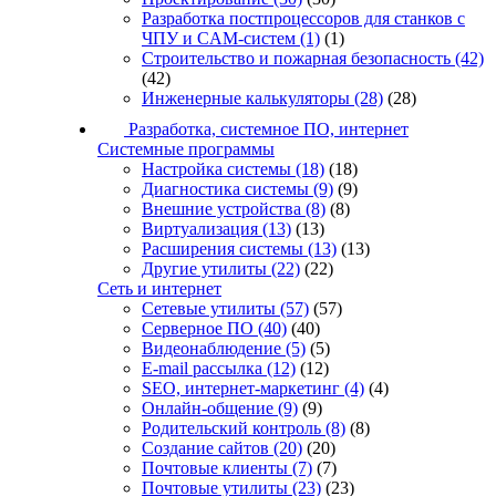
Разработка постпроцессоров для станков с
ЧПУ и CAM-систем
(1)
(1)
Строительство и пожарная безопасность
(42)
(42)
Инженерные калькуляторы
(28)
(28)
Разработка, системное ПО, интернет
Системные программы
Настройка системы
(18)
(18)
Диагностика системы
(9)
(9)
Внешние устройства
(8)
(8)
Виртуализация
(13)
(13)
Расширения системы
(13)
(13)
Другие утилиты
(22)
(22)
Сеть и интернет
Сетевые утилиты
(57)
(57)
Серверное ПО
(40)
(40)
Видеонаблюдение
(5)
(5)
E-mail рассылка
(12)
(12)
SEO, интернет-маркетинг
(4)
(4)
Онлайн-общение
(9)
(9)
Родительский контроль
(8)
(8)
Создание сайтов
(20)
(20)
Почтовые клиенты
(7)
(7)
Почтовые утилиты
(23)
(23)