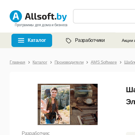
Программы для дома и бизнеса
Каталог
Разработчики
Акции 
Главная
Каталог
Производители
AMS Software
Шабло
Ша
Эл
Разработчик: