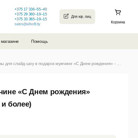
+375 17 336–55–40
+375 29 380–19–15
+375 33 365–19–15
Корзина
sales@allsoft.by
 магазине
Помощь
Шаблоны для слайд-шоу в подарок мужчине «С Днем рождения» - Электронная версия цена за копию (от 1 и более)
чине «С Днем рождения»
 и более)