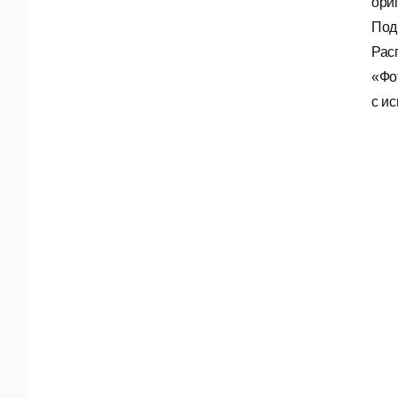
ори
Под
Рас
«Фо
с и