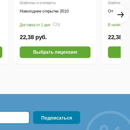
Шаблоны и клипарты
Шаблоны и к
Новогодние открытки 2010
Открытки с 
Доставка от 1 дня
0
В наличии
22,38 руб.
22,38 ру
Выбрать лицензию
Выб