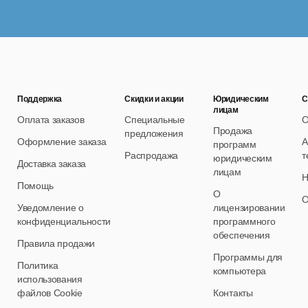
Поддержка
Скидки и акции
Юридическим
С
лицам
Оплата заказов
Специальные
О
Продажа
предложения
Оформление заказа
А
программ
Распродажа
т
юридическим
Доставка заказа
лицам
Н
Помощь
О
О
Уведомление о
лицензировании
конфиденциальности
программного
обеспечения
Правила продажи
Программы для
Политика
компьютера
использования
файлов Cookie
Контакты