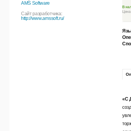
AMS Software
В на
Цена 
Сайт разработчика:
http://www.amssoft.ru/
Язы
Опе
Спо
Оп
«С 
соз
увл
тор