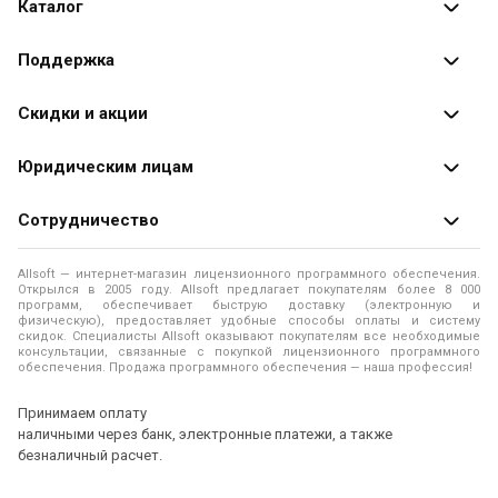
Каталог
Каталог программ
Поддержка
Разработчики
Оплата заказов
Скидки и акции
Оформление заказа
Специальные
предложения
Юридическим лицам
Доставка заказа
Распродажа
Продажа программ юридическим лицам
Сотрудничество
Помощь
О лицензировании программного обеспечения
Уведомление о конфиденциальности
О магазине
Allsoft — интернет-магазин лицензионного программного обеспечения.
Программы для компьютера
Открылся в 2005 году. Allsoft предлагает покупателям более 8 000
Правила продажи
Адреса и телефоны
программ, обеспечивает быструю доставку (электронную и
физическую), предоставляет удобные способы оплаты и систему
Контакты
Политика использования файлов Cookie
скидок. Специалисты Allsoft оказывают покупателям все необходимые
Новости
консультации, связанные с покупкой лицензионного программного
обеспечения. Продажа программного обеспечения — наша профессия!
Отзывы о нас
Принимаем оплату
наличными через банк, электронные платежи, а также
безналичный расчет.