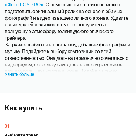
«ФотоШОУ PRO»
. С помощью этих шаблонов можно
подготовить оригинальный ролик на основе любимых
фотографий и видео из вашего личного архива. Удивите
своих друзей и близких, и вместе погрузитесь в
волнующую атмосферу голливудского эпического
трейлера.
Загрузите шаблоны в программу, добавьте фотографии и
музыку. Подойдите к выбору композиции со всей
ответственностью! Она должна гармонично сочетаться с
видеорядом, поскольку саундтрек в кино играет очень
важную роль. При желании, каждый слайд в наборе
Узнать больше
можно отредактировать: используйте новые слои,
корректируйте анимацию фотографий, запишите
голосовые комментарии!
Как купить
01.
Выберите товар