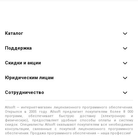
Каталог
Каталог программ
Поддержка
Разработчики
Оплата заказов
Скидки и акции
Оформление заказа
Специальные
предложения
Юридическим лицам
Доставка заказа
Распродажа
Продажа программ юридическим лицам
Сотрудничество
Помощь
О лицензировании программного обеспечения
Уведомление о конфиденциальности
О магазине
Allsoft — интернет-магазин лицензионного программного обеспечения.
Программы для компьютера
Открылся в 2005 году. Allsoft предлагает покупателям более 8 000
Правила продажи
Адреса и телефоны
программ, обеспечивает быструю доставку (электронную и
физическую), предоставляет удобные способы оплаты и систему
Контакты
Политика использования файлов Cookie
скидок. Специалисты Allsoft оказывают покупателям все необходимые
Новости
консультации, связанные с покупкой лицензионного программного
обеспечения. Продажа программного обеспечения — наша профессия!
Отзывы о нас