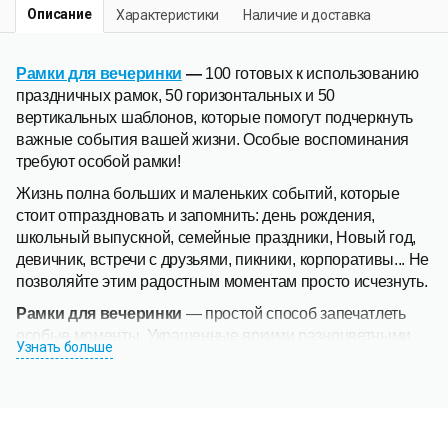
Описание
Характеристики
Наличие и доставка
Рамки для вечеринки
—
100 готовых к использованию
праздничных рамок, 50 горизонтальных и 50
вертикальных шаблонов, которые помогут подчеркнуть
важные события вашей жизни. Особые воспоминания
требуют особой рамки!
Жизнь полна больших и маленьких событий, которые
стоит отпраздновать и запомнить: день рождения,
школьный выпускной, семейные праздники, Новый год,
девичник, встречи с друзьями, пикники, корпоративы... Не
позволяйте этим радостным моментам просто исчезнуть.
Рамки для вечеринки
— простой способ запечатлеть
особые моменты. Украшенные яркими разноцветными
Узнать больше
конфетти, забавными праздничными колпачками,
сладкими угощениями и фруктовыми коктейлями,
милыми сердечками и цветами, блестящими шарами и
другими праздничными элементами, рамки добавят
радости фотографиям и передадут волшебство