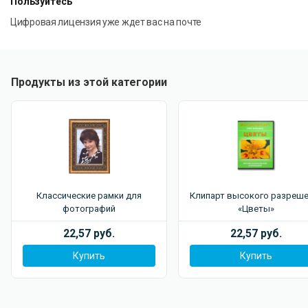
Пользуйтесь
Скачайте бесплатную программу Frames
и установите
Цифровая лицензия уже ждет вас на почте
любимые коллекции рамок!
Бессрочная лицензия! Приобретая пакет рамок, вы
получаете лицензию
Pro
, позволяющую коммерческое
использование шаблонов. Лицензия позволяет
Продукты из этой категории
активировать и использовать пакет на двух
компьютерах.
Классические рамки для
Клипарт высокого разреше
фотографий
«Цветы»
22,57 руб.
22,57 руб.
Купить
Купить