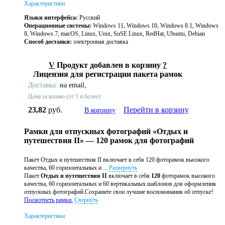
Характеристики
Языки интерфейса:
Русский
Операционные системы:
Windows 11, Windows 10, Windows 8.1, Windows
8, Windows 7, macOS, Linux, Unix, SuSE Linux, RedHat, Ubuntu, Debian
Способ доставки:
электронная доставка
V
Продукт добавлен в корзину
?
Лицензия для регистрации пакета рамок
Доставка:
на email,
Цена за копию (от 1 и более):
23,82
руб.
Перейти в корзину
В корзину
Рамки для отпускных фотографий «Отдых и
путешествия II» — 120 рамок для фотографий
Пакет Отдых и путешествия II включает в себя 120 фоторамок высокого
качества, 60 горизонтальных и ...
Развернуть
Пакет
Отдых и путешествия II
включает в себя
120
фоторамок высокого
качества, 60 горизонтальных и 60 вертикальных шаблонов для оформления
отпускных фотографий.Сохраните свои лучшие воспоминания об отпуске!
Посмотреть рамки.
Свернуть
Характеристики