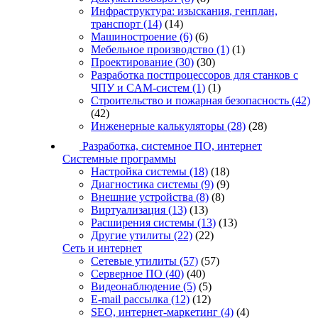
Инфраструктура: изыскания, генплан,
транспорт
(14)
(14)
Машиностроение
(6)
(6)
Мебельное производство
(1)
(1)
Проектирование
(30)
(30)
Разработка постпроцессоров для станков с
ЧПУ и CAM-систем
(1)
(1)
Строительство и пожарная безопасность
(42)
(42)
Инженерные калькуляторы
(28)
(28)
Разработка, системное ПО, интернет
Системные программы
Настройка системы
(18)
(18)
Диагностика системы
(9)
(9)
Внешние устройства
(8)
(8)
Виртуализация
(13)
(13)
Расширения системы
(13)
(13)
Другие утилиты
(22)
(22)
Сеть и интернет
Сетевые утилиты
(57)
(57)
Серверное ПО
(40)
(40)
Видеонаблюдение
(5)
(5)
E-mail рассылка
(12)
(12)
SEO, интернет-маркетинг
(4)
(4)