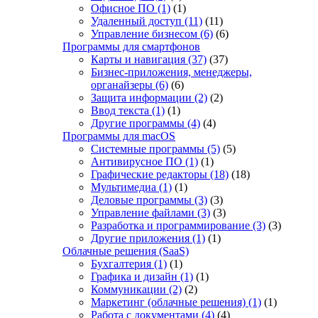
Офисное ПО
(1)
(1)
Удаленный доступ
(11)
(11)
Управление бизнесом
(6)
(6)
Программы для смартфонов
Карты и навигация
(37)
(37)
Бизнес-приложения, менеджеры,
органайзеры
(6)
(6)
Защита информации
(2)
(2)
Ввод текста
(1)
(1)
Другие программы
(4)
(4)
Программы для macOS
Системные программы
(5)
(5)
Антивирусное ПО
(1)
(1)
Графические редакторы
(18)
(18)
Мультимедиа
(1)
(1)
Деловые программы
(3)
(3)
Управление файлами
(3)
(3)
Разработка и программирование
(3)
(3)
Другие приложения
(1)
(1)
Облачные решения (SaaS)
Бухгалтерия
(1)
(1)
Графика и дизайн
(1)
(1)
Коммуникации
(2)
(2)
Маркетинг (облачные решения)
(1)
(1)
Работа с документами
(4)
(4)