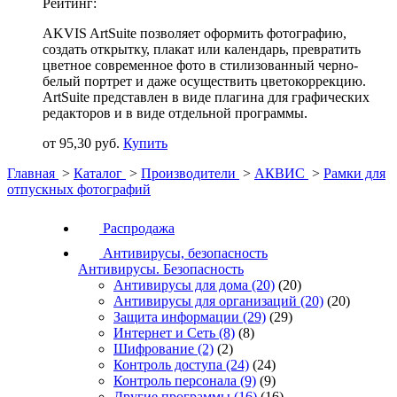
Рейтинг:
AKVIS ArtSuite позволяет оформить фотографию,
создать открытку, плакат или календарь, превратить
цветное современное фото в стилизованный черно-
белый портрет и даже осуществить цветокоррекцию.
ArtSuite представлен в виде плагина для графических
редакторов и в виде отдельной программы.
от 95,30 руб.
Купить
Главная
>
Каталог
>
Производители
>
АКВИС
>
Рамки для
отпускных фотографий
Распродажа
Антивирусы, безопасность
Антивирусы. Безопасность
Антивирусы для дома
(20)
(20)
Антивирусы для организаций
(20)
(20)
Защита информации
(29)
(29)
Интернет и Сеть
(8)
(8)
Шифрование
(2)
(2)
Контроль доступа
(24)
(24)
Контроль персонала
(9)
(9)
Другие программы
(16)
(16)