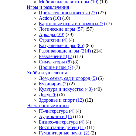
Мобильные навигаторы
(19)
(19)
Игры и развлечения
Приключения и квесты
(27)
(27)
Action
(10)
(10)
Карточные игры и пасьянсы
(7)
(7)
Логические игры
(57)
(57)
Аркады
(39)
(39)
Стратегии
(4)
(4)
Казуальные игры
(85)
(85)
Развивающие игры
(214)
(214)
Развлечения
(17)
(17)
Симуляторы
(8)
(8)
Прочие игры
(7)
(7)
Хобби и увлечения
Дом, семья, сад и огород
(5)
(5)
Кулинария
(2)
(2)
Культура и искусство
(40)
(40)
Досуг
(6)
(6)
Здоровье и спорт
(12)
(12)
Электронные книги
IT-литература
(4)
(4)
Аудиокниги
(15)
(15)
Бизнес-литература
(4)
(4)
Воспитание детей
(11)
(11)
Гуманитарные науки
(2)
(2)