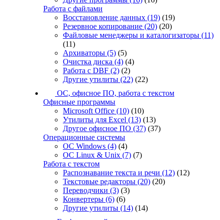
Работа с файлами
Восстановление данных
(19)
(19)
Резервное копирование
(20)
(20)
Файловые менеджеры и каталогизаторы
(11)
(11)
Архиваторы
(5)
(5)
Очистка диска
(4)
(4)
Работа с DBF
(2)
(2)
Другие утилиты
(22)
(22)
ОС, офисное ПО, работа с текстом
Офисные программы
Microsoft Office
(10)
(10)
Утилиты для Excel
(13)
(13)
Другое офисное ПО
(37)
(37)
Операционные системы
ОС Windows
(4)
(4)
ОС Linux & Unix
(7)
(7)
Работа с текстом
Распознавание текста и речи
(12)
(12)
Текстовые редакторы
(20)
(20)
Переводчики
(3)
(3)
Конвертеры
(6)
(6)
Другие утилиты
(14)
(14)