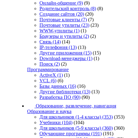
Онлайн-общение
(9)
(9)
Родительский контроль
(8)
(8)
Создание сайтов
(20)
(20)
Почтовые клиенты
(7)
(7)
Почтовые утилиты
(23)
(23)
WWW-утилиты
(1)
(1)
Браузеры и утилиты
(2)
(2)
Связь
(14)
(14)
IP-телефония
(13)
(13)
Другие приложения
(15)
(15)
Download-менеджеры
(1)
(1)
Поиск
(2)
(2)
Программирование
ActiveX
(1)
(1)
VCL
(6)
(6)
Базы данных
(16)
(16)
Другие библиотеки
(13)
(13)
Разработка ПО
(90)
(90)
Образование, развлечение, навигация
Образование и наука
Для школьников (1-4 классы)
(353)
(353)
Учебники
(104)
(104)
Для школьников (5-9 классы)
(360)
(360)
Обучающие программы
(191)
(191)