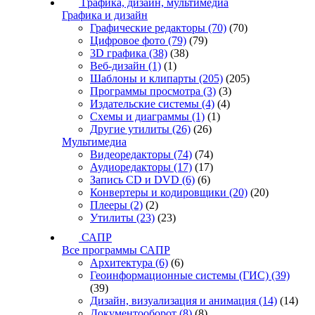
Графика, дизайн, мультимедиа
Графика и дизайн
Графические редакторы
(70)
(70)
Цифровое фото
(79)
(79)
3D графика
(38)
(38)
Веб-дизайн
(1)
(1)
Шаблоны и клипарты
(205)
(205)
Программы просмотра
(3)
(3)
Издательские системы
(4)
(4)
Схемы и диаграммы
(1)
(1)
Другие утилиты
(26)
(26)
Мультимедиа
Видеоредакторы
(74)
(74)
Аудиоредакторы
(17)
(17)
Запись CD и DVD
(6)
(6)
Конвертеры и кодировщики
(20)
(20)
Плееры
(2)
(2)
Утилиты
(23)
(23)
САПР
Все программы САПР
Архитектура
(6)
(6)
Геоинформационные системы (ГИС)
(39)
(39)
Дизайн, визуализация и анимация
(14)
(14)
Документооборот
(8)
(8)