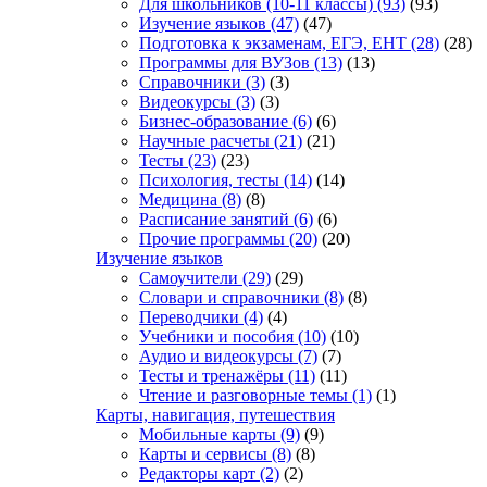
Для школьников (10-11 классы)
(93)
(93)
Изучение языков
(47)
(47)
Подготовка к экзаменам, ЕГЭ, ЕНТ
(28)
(28)
Программы для ВУЗов
(13)
(13)
Справочники
(3)
(3)
Видеокурсы
(3)
(3)
Бизнес-образование
(6)
(6)
Научные расчеты
(21)
(21)
Тесты
(23)
(23)
Психология, тесты
(14)
(14)
Медицина
(8)
(8)
Расписание занятий
(6)
(6)
Прочие программы
(20)
(20)
Изучение языков
Самоучители
(29)
(29)
Словари и справочники
(8)
(8)
Переводчики
(4)
(4)
Учебники и пособия
(10)
(10)
Аудио и видеокурсы
(7)
(7)
Тесты и тренажёры
(11)
(11)
Чтение и разговорные темы
(1)
(1)
Карты, навигация, путешествия
Мобильные карты
(9)
(9)
Карты и сервисы
(8)
(8)
Редакторы карт
(2)
(2)