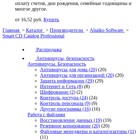
оплату счетов, дни рождения, семейные годовщины и
многое другое.
от 16,52 руб.
Купить
Главная
>
Каталог
>
Производители
>
Abaiko Software
>
Smart CD Catalog Professional
Распродажа
Антивирусы, безопасность
Антивирусы. Безопасность
Антивирусы для дома
(20)
(20)
Антивирусы для организаций
(20)
(20)
Защита информации
(29)
(29)
Интернет и Сеть
(8)
(8)
Шифрование
(2)
(2)
Контроль доступа
(24)
(24)
Контроль персонала
(9)
(9)
Другие программы
(16)
(16)
Работа с файлами
Восстановление данных
(19)
(19)
Резервное копирование
(20)
(20)
Файловые менеджеры и каталогизаторы
(11)
(11)