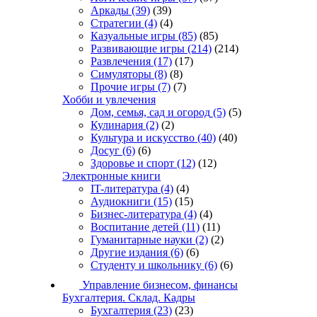
Аркады
(39)
(39)
Стратегии
(4)
(4)
Казуальные игры
(85)
(85)
Развивающие игры
(214)
(214)
Развлечения
(17)
(17)
Симуляторы
(8)
(8)
Прочие игры
(7)
(7)
Хобби и увлечения
Дом, семья, сад и огород
(5)
(5)
Кулинария
(2)
(2)
Культура и искусство
(40)
(40)
Досуг
(6)
(6)
Здоровье и спорт
(12)
(12)
Электронные книги
IT-литература
(4)
(4)
Аудиокниги
(15)
(15)
Бизнес-литература
(4)
(4)
Воспитание детей
(11)
(11)
Гуманитарные науки
(2)
(2)
Другие издания
(6)
(6)
Студенту и школьнику
(6)
(6)
Управление бизнесом, финансы
Бухгалтерия. Склад. Кадры
Бухгалтерия
(23)
(23)