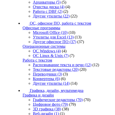
Архиваторы
(5)
(5)
Очистка диска
(4)
(4)
Работа с DBF
(2)
(2)
Другие утилиты
(22)
(22)
ОС, офисное ПО, работа с текстом
Офисные программы
Microsoft Office
(10)
(10)
Утилиты для Excel
(13)
(13)
Другое офисное ПО
(37)
(37)
Операционные системы
ОС Windows
(4)
(4)
ОС Linux & Unix
(7)
(7)
Работа с текстом
Распознавание текста и речи
(12)
(12)
Текстовые редакторы
(20)
(20)
Переводчики
(3)
(3)
Конвертеры
(6)
(6)
Другие утилиты
(14)
(14)
Графика, дизайн, мультимедиа
Графика и дизайн
Графические редакторы
(70)
(70)
Цифровое фото
(79)
(79)
3D графика
(38)
(38)
Веб-дизайн
(1)
(1)