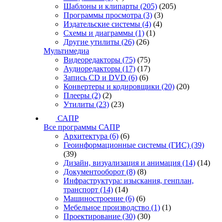
Шаблоны и клипарты
(205)
(205)
Программы просмотра
(3)
(3)
Издательские системы
(4)
(4)
Схемы и диаграммы
(1)
(1)
Другие утилиты
(26)
(26)
Мультимедиа
Видеоредакторы
(75)
(75)
Аудиоредакторы
(17)
(17)
Запись CD и DVD
(6)
(6)
Конвертеры и кодировщики
(20)
(20)
Плееры
(2)
(2)
Утилиты
(23)
(23)
САПР
Все программы САПР
Архитектура
(6)
(6)
Геоинформационные системы (ГИС)
(39)
(39)
Дизайн, визуализация и анимация
(14)
(14)
Документооборот
(8)
(8)
Инфраструктура: изыскания, генплан,
транспорт
(14)
(14)
Машиностроение
(6)
(6)
Мебельное производство
(1)
(1)
Проектирование
(30)
(30)