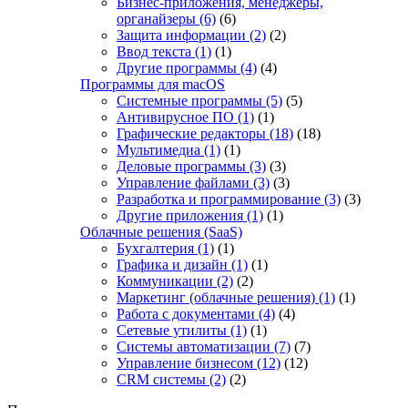
Бизнес-приложения, менеджеры,
органайзеры
(6)
(6)
Защита информации
(2)
(2)
Ввод текста
(1)
(1)
Другие программы
(4)
(4)
Программы для macOS
Системные программы
(5)
(5)
Антивирусное ПО
(1)
(1)
Графические редакторы
(18)
(18)
Мультимедиа
(1)
(1)
Деловые программы
(3)
(3)
Управление файлами
(3)
(3)
Разработка и программирование
(3)
(3)
Другие приложения
(1)
(1)
Облачные решения (SaaS)
Бухгалтерия
(1)
(1)
Графика и дизайн
(1)
(1)
Коммуникации
(2)
(2)
Маркетинг (облачные решения)
(1)
(1)
Работа с документами
(4)
(4)
Сетевые утилиты
(1)
(1)
Системы автоматизации
(7)
(7)
Управление бизнесом
(12)
(12)
CRM системы
(2)
(2)