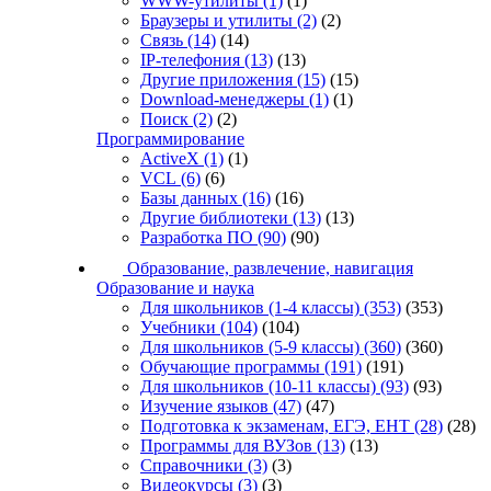
WWW-утилиты
(1)
(1)
Браузеры и утилиты
(2)
(2)
Связь
(14)
(14)
IP-телефония
(13)
(13)
Другие приложения
(15)
(15)
Download-менеджеры
(1)
(1)
Поиск
(2)
(2)
Программирование
ActiveX
(1)
(1)
VCL
(6)
(6)
Базы данных
(16)
(16)
Другие библиотеки
(13)
(13)
Разработка ПО
(90)
(90)
Образование, развлечение, навигация
Образование и наука
Для школьников (1-4 классы)
(353)
(353)
Учебники
(104)
(104)
Для школьников (5-9 классы)
(360)
(360)
Обучающие программы
(191)
(191)
Для школьников (10-11 классы)
(93)
(93)
Изучение языков
(47)
(47)
Подготовка к экзаменам, ЕГЭ, ЕНТ
(28)
(28)
Программы для ВУЗов
(13)
(13)
Справочники
(3)
(3)
Видеокурсы
(3)
(3)