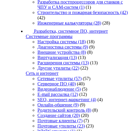
Разработка постпроцессоров для станков с
ЧПУ и CAM-систем
(1)
(1)
Строительство и пожарная безопасность
(42)
(42)
Инженерные калькуляторы
(28)
(28)
Разработка, системное ПО, интернет
Системные программы
Настройка системы
(18)
(18)
Диагностика системы
(9)
(9)
Внешние устройства
(8)
(8)
Виртуализация
(13)
(13)
Расширения системы
(13)
(13)
Другие утилиты
(22)
(22)
Сеть и интернет
Сетевые утилиты
(57)
(57)
Серверное ПО
(40)
(40)
Видеонаблюдение
(5)
(5)
E-mail рассылка
(12)
(12)
SEO, интернет-маркетинг
(4)
(4)
Онлайн-общение
(9)
(9)
Родительский контроль
(8)
(8)
Создание сайтов
(20)
(20)
Почтовые клиенты
(7)
(7)
Почтовые утилиты
(23)
(23)