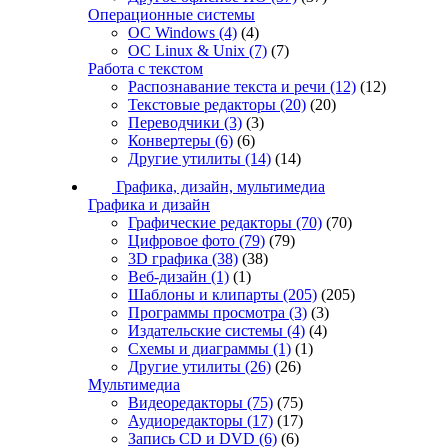
Операционные системы
ОС Windows
(4)
(4)
ОС Linux & Unix
(7)
(7)
Работа с текстом
Распознавание текста и речи
(12)
(12)
Текстовые редакторы
(20)
(20)
Переводчики
(3)
(3)
Конвертеры
(6)
(6)
Другие утилиты
(14)
(14)
Графика, дизайн, мультимедиа
Графика и дизайн
Графические редакторы
(70)
(70)
Цифровое фото
(79)
(79)
3D графика
(38)
(38)
Веб-дизайн
(1)
(1)
Шаблоны и клипарты
(205)
(205)
Программы просмотра
(3)
(3)
Издательские системы
(4)
(4)
Схемы и диаграммы
(1)
(1)
Другие утилиты
(26)
(26)
Мультимедиа
Видеоредакторы
(75)
(75)
Аудиоредакторы
(17)
(17)
Запись CD и DVD
(6)
(6)