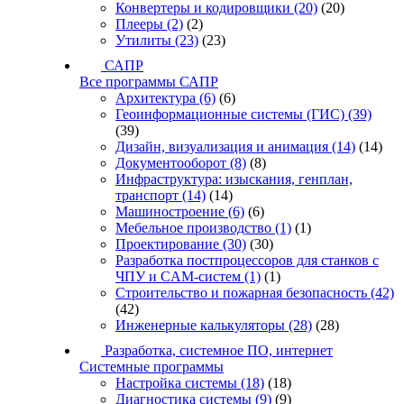
Конвертеры и кодировщики
(20)
(20)
Плееры
(2)
(2)
Утилиты
(23)
(23)
САПР
Все программы САПР
Архитектура
(6)
(6)
Геоинформационные системы (ГИС)
(39)
(39)
Дизайн, визуализация и анимация
(14)
(14)
Документооборот
(8)
(8)
Инфраструктура: изыскания, генплан,
транспорт
(14)
(14)
Машиностроение
(6)
(6)
Мебельное производство
(1)
(1)
Проектирование
(30)
(30)
Разработка постпроцессоров для станков с
ЧПУ и CAM-систем
(1)
(1)
Строительство и пожарная безопасность
(42)
(42)
Инженерные калькуляторы
(28)
(28)
Разработка, системное ПО, интернет
Системные программы
Настройка системы
(18)
(18)
Диагностика системы
(9)
(9)