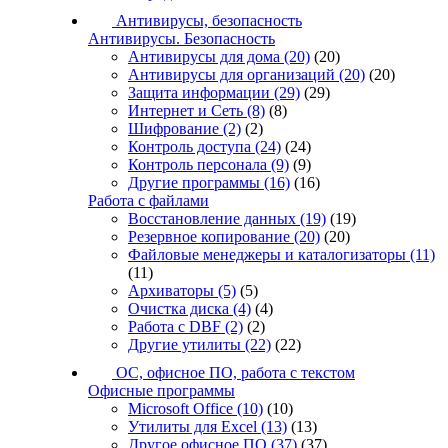
Антивирусы, безопасность
Антивирусы. Безопасность
Антивирусы для дома
(20)
(20)
Антивирусы для организаций
(20)
(20)
Защита информации
(29)
(29)
Интернет и Сеть
(8)
(8)
Шифрование
(2)
(2)
Контроль доступа
(24)
(24)
Контроль персонала
(9)
(9)
Другие программы
(16)
(16)
Работа с файлами
Восстановление данных
(19)
(19)
Резервное копирование
(20)
(20)
Файловые менеджеры и каталогизаторы
(11)
(11)
Архиваторы
(5)
(5)
Очистка диска
(4)
(4)
Работа с DBF
(2)
(2)
Другие утилиты
(22)
(22)
ОС, офисное ПО, работа с текстом
Офисные программы
Microsoft Office
(10)
(10)
Утилиты для Excel
(13)
(13)
Другое офисное ПО
(37)
(37)