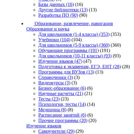
Базы данных
(16)
(16)
Другие библиотеки
(13)
(13)
Разработка ПО
(90)
(90)
Образование, развлечение, навигация
Образование и наука
Для школьников (1-4 классы)
(353)
(353)
Учебники
(104)
(104)
Для школьников (5-9 классы)
(360)
(360)
Обучающие программы
(191)
(191)
Для школьников (10-11 классы)
(93)
(93)
Изучение языков
(47)
(47)
Подготовка к экзаменам, ЕГЭ, ЕНТ
(28)
(28)
Программы для ВУЗов
(13)
(13)
Справочники
(3)
(3)
Видеокурсы
(3)
(3)
Бизнес-образование
(6)
(6)
Научные расчеты
(21)
(21)
Тесты
(23)
(23)
Психология, тесты
(14)
(14)
Медицина
(8)
(8)
Расписание занятий
(6)
(6)
Прочие программы
(20)
(20)
Изучение языков
Самоучители
(29)
(29)