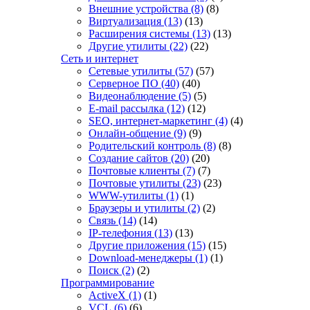
Внешние устройства
(8)
(8)
Виртуализация
(13)
(13)
Расширения системы
(13)
(13)
Другие утилиты
(22)
(22)
Сеть и интернет
Сетевые утилиты
(57)
(57)
Серверное ПО
(40)
(40)
Видеонаблюдение
(5)
(5)
E-mail рассылка
(12)
(12)
SEO, интернет-маркетинг
(4)
(4)
Онлайн-общение
(9)
(9)
Родительский контроль
(8)
(8)
Создание сайтов
(20)
(20)
Почтовые клиенты
(7)
(7)
Почтовые утилиты
(23)
(23)
WWW-утилиты
(1)
(1)
Браузеры и утилиты
(2)
(2)
Связь
(14)
(14)
IP-телефония
(13)
(13)
Другие приложения
(15)
(15)
Download-менеджеры
(1)
(1)
Поиск
(2)
(2)
Программирование
ActiveX
(1)
(1)
VCL
(6)
(6)