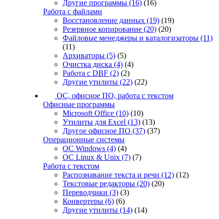
Другие программы
(16)
(16)
Работа с файлами
Восстановление данных
(19)
(19)
Резервное копирование
(20)
(20)
Файловые менеджеры и каталогизаторы
(11)
(11)
Архиваторы
(5)
(5)
Очистка диска
(4)
(4)
Работа с DBF
(2)
(2)
Другие утилиты
(22)
(22)
ОС, офисное ПО, работа с текстом
Офисные программы
Microsoft Office
(10)
(10)
Утилиты для Excel
(13)
(13)
Другое офисное ПО
(37)
(37)
Операционные системы
ОС Windows
(4)
(4)
ОС Linux & Unix
(7)
(7)
Работа с текстом
Распознавание текста и речи
(12)
(12)
Текстовые редакторы
(20)
(20)
Переводчики
(3)
(3)
Конвертеры
(6)
(6)
Другие утилиты
(14)
(14)