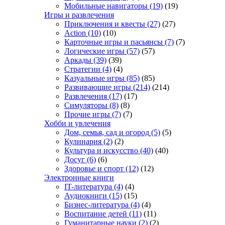
Мобильные навигаторы
(19)
(19)
Игры и развлечения
Приключения и квесты
(27)
(27)
Action
(10)
(10)
Карточные игры и пасьянсы
(7)
(7)
Логические игры
(57)
(57)
Аркады
(39)
(39)
Стратегии
(4)
(4)
Казуальные игры
(85)
(85)
Развивающие игры
(214)
(214)
Развлечения
(17)
(17)
Симуляторы
(8)
(8)
Прочие игры
(7)
(7)
Хобби и увлечения
Дом, семья, сад и огород
(5)
(5)
Кулинария
(2)
(2)
Культура и искусство
(40)
(40)
Досуг
(6)
(6)
Здоровье и спорт
(12)
(12)
Электронные книги
IT-литература
(4)
(4)
Аудиокниги
(15)
(15)
Бизнес-литература
(4)
(4)
Воспитание детей
(11)
(11)
Гуманитарные науки
(2)
(2)