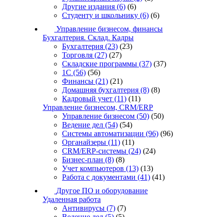
Другие издания
(6)
(6)
Студенту и школьнику
(6)
(6)
Управление бизнесом, финансы
Бухгалтерия. Склад. Кадры
Бухгалтерия
(23)
(23)
Торговля
(27)
(27)
Складские программы
(37)
(37)
1С
(56)
(56)
Финансы
(21)
(21)
Домашняя бухгалтерия
(8)
(8)
Кадровый учет
(11)
(11)
Управление бизнесом, CRM/ERP
Управление бизнесом
(50)
(50)
Ведение дел
(54)
(54)
Системы автоматизации
(96)
(96)
Органайзеры
(11)
(11)
CRM/ERP-системы
(24)
(24)
Бизнес-план
(8)
(8)
Учет компьютеров
(13)
(13)
Работа с документами
(41)
(41)
Другое ПО и оборудование
Удаленная работа
Антивирусы
(7)
(7)
Ведение дел
(5)
(5)