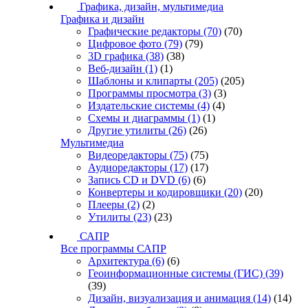
Графика, дизайн, мультимедиа
Графика и дизайн
Графические редакторы
(70)
(70)
Цифровое фото
(79)
(79)
3D графика
(38)
(38)
Веб-дизайн
(1)
(1)
Шаблоны и клипарты
(205)
(205)
Программы просмотра
(3)
(3)
Издательские системы
(4)
(4)
Схемы и диаграммы
(1)
(1)
Другие утилиты
(26)
(26)
Мультимедиа
Видеоредакторы
(75)
(75)
Аудиоредакторы
(17)
(17)
Запись CD и DVD
(6)
(6)
Конвертеры и кодировщики
(20)
(20)
Плееры
(2)
(2)
Утилиты
(23)
(23)
САПР
Все программы САПР
Архитектура
(6)
(6)
Геоинформационные системы (ГИС)
(39)
(39)
Дизайн, визуализация и анимация
(14)
(14)