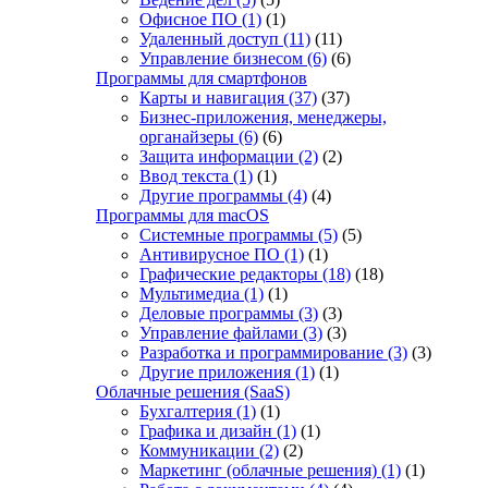
Офисное ПО
(1)
(1)
Удаленный доступ
(11)
(11)
Управление бизнесом
(6)
(6)
Программы для смартфонов
Карты и навигация
(37)
(37)
Бизнес-приложения, менеджеры,
органайзеры
(6)
(6)
Защита информации
(2)
(2)
Ввод текста
(1)
(1)
Другие программы
(4)
(4)
Программы для macOS
Системные программы
(5)
(5)
Антивирусное ПО
(1)
(1)
Графические редакторы
(18)
(18)
Мультимедиа
(1)
(1)
Деловые программы
(3)
(3)
Управление файлами
(3)
(3)
Разработка и программирование
(3)
(3)
Другие приложения
(1)
(1)
Облачные решения (SaaS)
Бухгалтерия
(1)
(1)
Графика и дизайн
(1)
(1)
Коммуникации
(2)
(2)
Маркетинг (облачные решения)
(1)
(1)