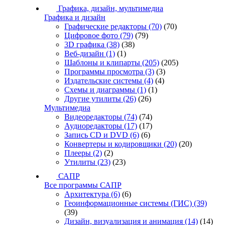
Графика, дизайн, мультимедиа
Графика и дизайн
Графические редакторы
(70)
(70)
Цифровое фото
(79)
(79)
3D графика
(38)
(38)
Веб-дизайн
(1)
(1)
Шаблоны и клипарты
(205)
(205)
Программы просмотра
(3)
(3)
Издательские системы
(4)
(4)
Схемы и диаграммы
(1)
(1)
Другие утилиты
(26)
(26)
Мультимедиа
Видеоредакторы
(74)
(74)
Аудиоредакторы
(17)
(17)
Запись CD и DVD
(6)
(6)
Конвертеры и кодировщики
(20)
(20)
Плееры
(2)
(2)
Утилиты
(23)
(23)
САПР
Все программы САПР
Архитектура
(6)
(6)
Геоинформационные системы (ГИС)
(39)
(39)
Дизайн, визуализация и анимация
(14)
(14)