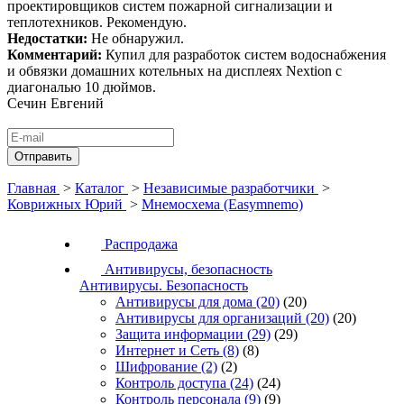
проектировщиков систем пожарной сигнализации и
теплотехников. Рекомендую.
Недостатки:
Не обнаружил.
Комментарий:
Купил для разработок систем водоснабжения
и обвязки домашних котельных на дисплеях Nextion с
диагональю 10 дюймов.
Сечин Евгений
Главная
>
Каталог
>
Независимые разработчики
>
Коврижных Юрий
>
Мнемосхема (Easymnemo)
Распродажа
Антивирусы, безопасность
Антивирусы. Безопасность
Антивирусы для дома
(20)
(20)
Антивирусы для организаций
(20)
(20)
Защита информации
(29)
(29)
Интернет и Сеть
(8)
(8)
Шифрование
(2)
(2)
Контроль доступа
(24)
(24)
Контроль персонала
(9)
(9)