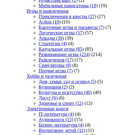
Редакторы карт
(2)
(2)
Мобильные навигаторы
(19)
(19)
Игры и развлечения
Приключения и квесты
(27)
(27)
Action
(10)
(10)
Карточные игры и пасьянсы
(7)
(7)
Логические игры
(57)
(57)
Аркады
(39)
(39)
Стратегии
(4)
(4)
Казуальные игры
(85)
(85)
Развивающие игры
(214)
(214)
Развлечения
(17)
(17)
Симуляторы
(8)
(8)
Прочие игры
(7)
(7)
Хобби и увлечения
Дом, семья, сад и огород
(5)
(5)
Кулинария
(2)
(2)
Культура и искусство
(40)
(40)
Досуг
(6)
(6)
Здоровье и спорт
(12)
(12)
Электронные книги
IT-литература
(4)
(4)
Аудиокниги
(15)
(15)
Бизнес-литература
(4)
(4)
Воспитание детей
(11)
(11)