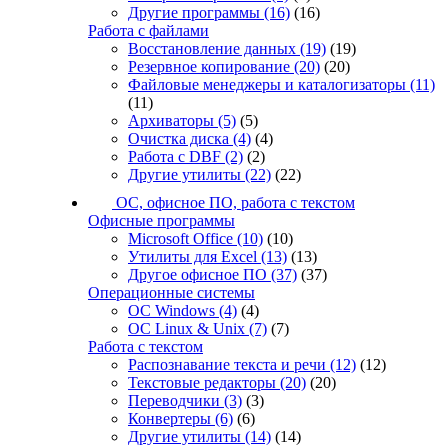
Другие программы
(16)
(16)
Работа с файлами
Восстановление данных
(19)
(19)
Резервное копирование
(20)
(20)
Файловые менеджеры и каталогизаторы
(11)
(11)
Архиваторы
(5)
(5)
Очистка диска
(4)
(4)
Работа с DBF
(2)
(2)
Другие утилиты
(22)
(22)
ОС, офисное ПО, работа с текстом
Офисные программы
Microsoft Office
(10)
(10)
Утилиты для Excel
(13)
(13)
Другое офисное ПО
(37)
(37)
Операционные системы
ОС Windows
(4)
(4)
ОС Linux & Unix
(7)
(7)
Работа с текстом
Распознавание текста и речи
(12)
(12)
Текстовые редакторы
(20)
(20)
Переводчики
(3)
(3)
Конвертеры
(6)
(6)
Другие утилиты
(14)
(14)