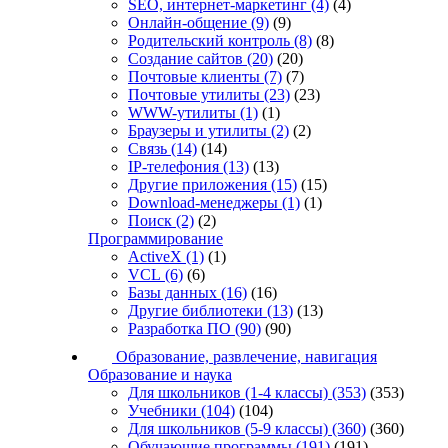
SEO, интернет-маркетинг
(4)
(4)
Онлайн-общение
(9)
(9)
Родительский контроль
(8)
(8)
Создание сайтов
(20)
(20)
Почтовые клиенты
(7)
(7)
Почтовые утилиты
(23)
(23)
WWW-утилиты
(1)
(1)
Браузеры и утилиты
(2)
(2)
Связь
(14)
(14)
IP-телефония
(13)
(13)
Другие приложения
(15)
(15)
Download-менеджеры
(1)
(1)
Поиск
(2)
(2)
Программирование
ActiveX
(1)
(1)
VCL
(6)
(6)
Базы данных
(16)
(16)
Другие библиотеки
(13)
(13)
Разработка ПО
(90)
(90)
Образование, развлечение, навигация
Образование и наука
Для школьников (1-4 классы)
(353)
(353)
Учебники
(104)
(104)
Для школьников (5-9 классы)
(360)
(360)
Обучающие программы
(191)
(191)