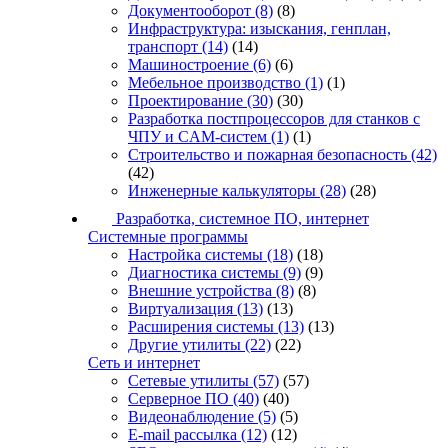
Документооборот
(8)
(8)
Инфраструктура: изыскания, генплан,
транспорт
(14)
(14)
Машиностроение
(6)
(6)
Мебельное производство
(1)
(1)
Проектирование
(30)
(30)
Разработка постпроцессоров для станков с
ЧПУ и CAM-систем
(1)
(1)
Строительство и пожарная безопасность
(42)
(42)
Инженерные калькуляторы
(28)
(28)
Разработка, системное ПО, интернет
Системные программы
Настройка системы
(18)
(18)
Диагностика системы
(9)
(9)
Внешние устройства
(8)
(8)
Виртуализация
(13)
(13)
Расширения системы
(13)
(13)
Другие утилиты
(22)
(22)
Сеть и интернет
Сетевые утилиты
(57)
(57)
Серверное ПО
(40)
(40)
Видеонаблюдение
(5)
(5)
E-mail рассылка
(12)
(12)