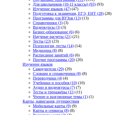
Для школьников (10-11 классы)
(93)
(93)
Изучение языков
(47)
(47)
Подготовка к экзаменам, ЕГЭ, ЕНТ
(28)
(28)
Программы для ВУЗов
(13)
(13)
Справочники
(3)
(3)
Видеокурсы
(3)
(3)
Бизнес-образование
(6)
(6)
Научные расчеты
(21)
(21)
Тесты
(23)
(23)
Психология, тесты
(14)
(14)
Медицина
(8)
(8)
Расписание занятий
(6)
(6)
Прочие программы
(20)
(20)
Изучение языков
Самоучители
(29)
(29)
Словари и справочники
(8)
(8)
Переводчики
(4)
(4)
Учебники и пособия
(10)
(10)
Аудио и видеокурсы
(7)
(7)
Тесты и тренажёры
(11)
(11)
Чтение и разговорные темы
(1)
(1)
Карты, навигация, путешествия
Мобильные карты
(9)
(9)
Карты и сервисы
(8)
(8)