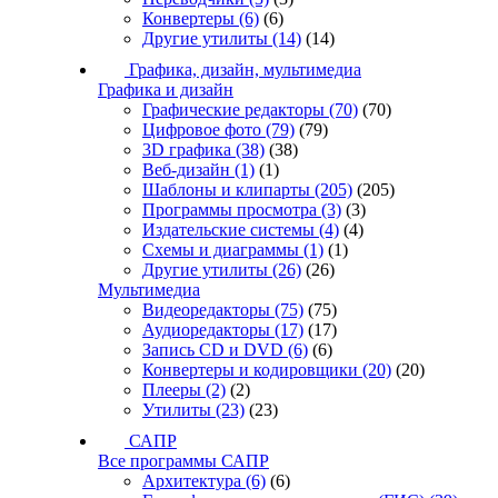
Конвертеры
(6)
(6)
Другие утилиты
(14)
(14)
Графика, дизайн, мультимедиа
Графика и дизайн
Графические редакторы
(70)
(70)
Цифровое фото
(79)
(79)
3D графика
(38)
(38)
Веб-дизайн
(1)
(1)
Шаблоны и клипарты
(205)
(205)
Программы просмотра
(3)
(3)
Издательские системы
(4)
(4)
Схемы и диаграммы
(1)
(1)
Другие утилиты
(26)
(26)
Мультимедиа
Видеоредакторы
(75)
(75)
Аудиоредакторы
(17)
(17)
Запись CD и DVD
(6)
(6)
Конвертеры и кодировщики
(20)
(20)
Плееры
(2)
(2)
Утилиты
(23)
(23)
САПР
Все программы САПР
Архитектура
(6)
(6)