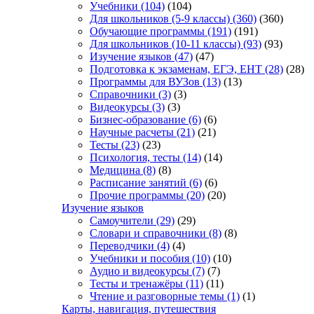
Учебники
(104)
(104)
Для школьников (5-9 классы)
(360)
(360)
Обучающие программы
(191)
(191)
Для школьников (10-11 классы)
(93)
(93)
Изучение языков
(47)
(47)
Подготовка к экзаменам, ЕГЭ, ЕНТ
(28)
(28)
Программы для ВУЗов
(13)
(13)
Справочники
(3)
(3)
Видеокурсы
(3)
(3)
Бизнес-образование
(6)
(6)
Научные расчеты
(21)
(21)
Тесты
(23)
(23)
Психология, тесты
(14)
(14)
Медицина
(8)
(8)
Расписание занятий
(6)
(6)
Прочие программы
(20)
(20)
Изучение языков
Самоучители
(29)
(29)
Словари и справочники
(8)
(8)
Переводчики
(4)
(4)
Учебники и пособия
(10)
(10)
Аудио и видеокурсы
(7)
(7)
Тесты и тренажёры
(11)
(11)
Чтение и разговорные темы
(1)
(1)
Карты, навигация, путешествия