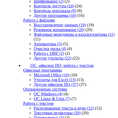
Шифрование
(2)
(2)
Контроль доступа
(24)
(24)
Контроль персонала
(9)
(9)
Другие программы
(16)
(16)
Работа с файлами
Восстановление данных
(19)
(19)
Резервное копирование
(20)
(20)
Файловые менеджеры и каталогизаторы
(11)
(11)
Архиваторы
(5)
(5)
Очистка диска
(4)
(4)
Работа с DBF
(2)
(2)
Другие утилиты
(22)
(22)
ОС, офисное ПО, работа с текстом
Офисные программы
Microsoft Office
(10)
(10)
Утилиты для Excel
(13)
(13)
Другое офисное ПО
(37)
(37)
Операционные системы
ОС Windows
(4)
(4)
ОС Linux & Unix
(7)
(7)
Работа с текстом
Распознавание текста и речи
(12)
(12)
Текстовые редакторы
(20)
(20)
Переводчики
(3)
(3)