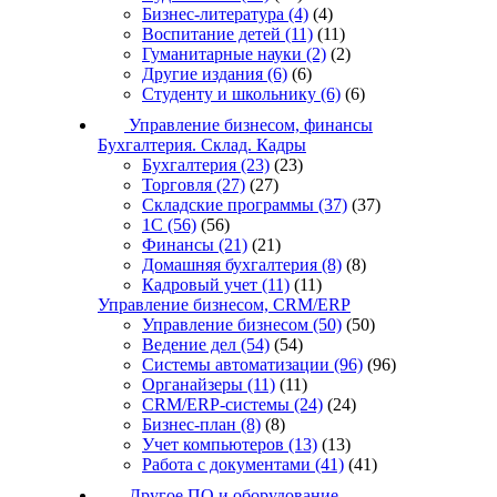
Бизнес-литература
(4)
(4)
Воспитание детей
(11)
(11)
Гуманитарные науки
(2)
(2)
Другие издания
(6)
(6)
Студенту и школьнику
(6)
(6)
Управление бизнесом, финансы
Бухгалтерия. Склад. Кадры
Бухгалтерия
(23)
(23)
Торговля
(27)
(27)
Складские программы
(37)
(37)
1С
(56)
(56)
Финансы
(21)
(21)
Домашняя бухгалтерия
(8)
(8)
Кадровый учет
(11)
(11)
Управление бизнесом, CRM/ERP
Управление бизнесом
(50)
(50)
Ведение дел
(54)
(54)
Системы автоматизации
(96)
(96)
Органайзеры
(11)
(11)
CRM/ERP-системы
(24)
(24)
Бизнес-план
(8)
(8)
Учет компьютеров
(13)
(13)
Работа с документами
(41)
(41)
Другое ПО и оборудование