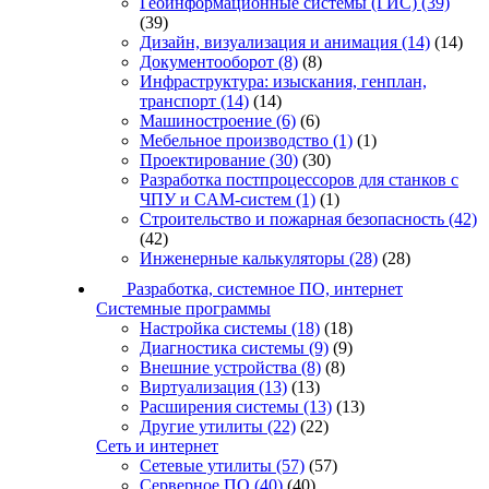
Геоинформационные системы (ГИС)
(39)
(39)
Дизайн, визуализация и анимация
(14)
(14)
Документооборот
(8)
(8)
Инфраструктура: изыскания, генплан,
транспорт
(14)
(14)
Машиностроение
(6)
(6)
Мебельное производство
(1)
(1)
Проектирование
(30)
(30)
Разработка постпроцессоров для станков с
ЧПУ и CAM-систем
(1)
(1)
Строительство и пожарная безопасность
(42)
(42)
Инженерные калькуляторы
(28)
(28)
Разработка, системное ПО, интернет
Системные программы
Настройка системы
(18)
(18)
Диагностика системы
(9)
(9)
Внешние устройства
(8)
(8)
Виртуализация
(13)
(13)
Расширения системы
(13)
(13)
Другие утилиты
(22)
(22)
Сеть и интернет
Сетевые утилиты
(57)
(57)
Серверное ПО
(40)
(40)