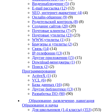
Видеонаблюдение
(5)
(5)
E-mail рассылка
(12)
(12)
SEO, интернет-маркетинг
(4)
(4)
Онлайн-общение
(9)
(9)
Родительский контроль
(8)
(8)
Создание сайтов
(20)
(20)
Почтовые клиенты
(7)
(7)
Почтовые утилиты
(23)
(23)
WWW-утилиты
(1)
(1)
Браузеры и утилиты
(2)
(2)
Связь
(14)
(14)
IP-телефония
(13)
(13)
Другие приложения
(15)
(15)
Download-менеджеры
(1)
(1)
Поиск
(2)
(2)
Программирование
ActiveX
(1)
(1)
VCL
(6)
(6)
Базы данных
(16)
(16)
Другие библиотеки
(13)
(13)
Разработка ПО
(90)
(90)
Образование, развлечение, навигация
Образование и наука
Для школьников (1-4 классы)
(353)
(353)