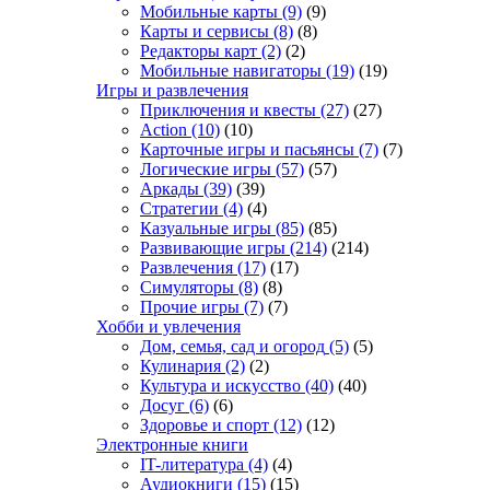
Мобильные карты
(9)
(9)
Карты и сервисы
(8)
(8)
Редакторы карт
(2)
(2)
Мобильные навигаторы
(19)
(19)
Игры и развлечения
Приключения и квесты
(27)
(27)
Action
(10)
(10)
Карточные игры и пасьянсы
(7)
(7)
Логические игры
(57)
(57)
Аркады
(39)
(39)
Стратегии
(4)
(4)
Казуальные игры
(85)
(85)
Развивающие игры
(214)
(214)
Развлечения
(17)
(17)
Симуляторы
(8)
(8)
Прочие игры
(7)
(7)
Хобби и увлечения
Дом, семья, сад и огород
(5)
(5)
Кулинария
(2)
(2)
Культура и искусство
(40)
(40)
Досуг
(6)
(6)
Здоровье и спорт
(12)
(12)
Электронные книги
IT-литература
(4)
(4)
Аудиокниги
(15)
(15)