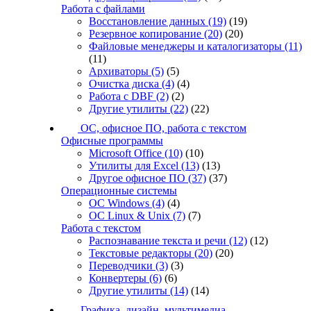
Работа с файлами
Восстановление данных
(19)
(19)
Резервное копирование
(20)
(20)
Файловые менеджеры и каталогизаторы
(11)
(11)
Архиваторы
(5)
(5)
Очистка диска
(4)
(4)
Работа с DBF
(2)
(2)
Другие утилиты
(22)
(22)
ОС, офисное ПО, работа с текстом
Офисные программы
Microsoft Office
(10)
(10)
Утилиты для Excel
(13)
(13)
Другое офисное ПО
(37)
(37)
Операционные системы
ОС Windows
(4)
(4)
ОС Linux & Unix
(7)
(7)
Работа с текстом
Распознавание текста и речи
(12)
(12)
Текстовые редакторы
(20)
(20)
Переводчики
(3)
(3)
Конвертеры
(6)
(6)
Другие утилиты
(14)
(14)
Графика, дизайн, мультимедиа