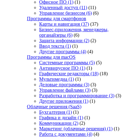
Офисное ПО
(1)
(1)
Удаленный доступ
(11)
(11)
Управление бизнесом
(6)
(6)
Программы для смартфонов
Карты и навигация
(37)
(37)
Бизнес-приложения, менеджеры,
органайзеры
(6)
(6)
Защита информации
(2)
(2)
Ввод текста
(1)
(1)
Другие программы
(4)
(4)
Программы для macOS
Системные программы
(5)
(5)
Антивирусное ПО
(1)
(1)
Графические редакторы
(18)
(18)
Мультимедиа
(1)
(1)
Деловые программы
(3)
(3)
Управление файлами
(3)
(3)
Разработка и программирование
(3)
(3)
Другие приложения
(1)
(1)
Облачные решения (SaaS)
Бухгалтерия
(1)
(1)
Графика и дизайн
(1)
(1)
Коммуникации
(2)
(2)
Маркетинг (облачные решения)
(1)
(1)
Работа с документами
(4)
(4)