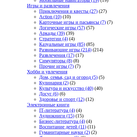
Мобильные навигаторы
(19)
(19)
Игры и развлечения
Приключения и квесты
(27)
(27)
Action
(10)
(10)
Карточные игры и пасьянсы
(7)
(7)
Логические игры
(57)
(57)
Аркады
(39)
(39)
Стратегии
(4)
(4)
Казуальные игры
(85)
(85)
Развивающие игры
(214)
(214)
Развлечения
(17)
(17)
Симуляторы
(8)
(8)
Прочие игры
(7)
(7)
Хобби и увлечения
Дом, семья, сад и огород
(5)
(5)
Кулинария
(2)
(2)
Культура и искусство
(40)
(40)
Досуг
(6)
(6)
Здоровье и спорт
(12)
(12)
Электронные книги
IT-литература
(4)
(4)
Аудиокниги
(15)
(15)
Бизнес-литература
(4)
(4)
Воспитание детей
(11)
(11)
Гуманитарные науки
(2)
(2)