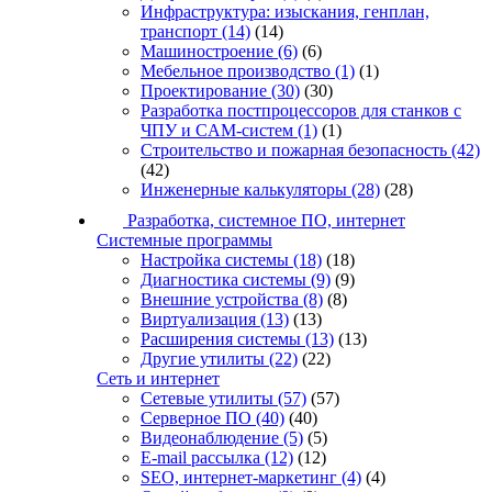
Инфраструктура: изыскания, генплан,
транспорт
(14)
(14)
Машиностроение
(6)
(6)
Мебельное производство
(1)
(1)
Проектирование
(30)
(30)
Разработка постпроцессоров для станков с
ЧПУ и CAM-систем
(1)
(1)
Строительство и пожарная безопасность
(42)
(42)
Инженерные калькуляторы
(28)
(28)
Разработка, системное ПО, интернет
Системные программы
Настройка системы
(18)
(18)
Диагностика системы
(9)
(9)
Внешние устройства
(8)
(8)
Виртуализация
(13)
(13)
Расширения системы
(13)
(13)
Другие утилиты
(22)
(22)
Сеть и интернет
Сетевые утилиты
(57)
(57)
Серверное ПО
(40)
(40)
Видеонаблюдение
(5)
(5)
E-mail рассылка
(12)
(12)
SEO, интернет-маркетинг
(4)
(4)