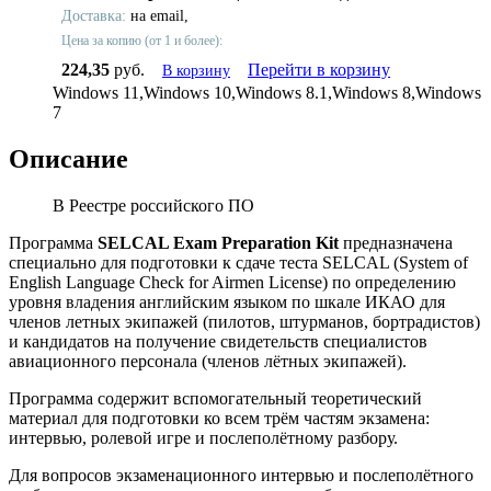
Доставка:
на email,
Цена за копию (от 1 и более):
224,35
руб.
Перейти в корзину
В корзину
Windows 11,Windows 10,Windows 8.1,Windows 8,Windows
7
Описание
В Реестре российского ПО
Программа
SELCAL Exam Preparation Kit
предназначена
специально для подготовки к сдаче теста SELCAL (System of
English Language Check for Airmen License) по определению
уровня владения английским языком по шкале ИКАО для
членов летных экипажей (пилотов, штурманов, бортрадистов)
и кандидатов на получение свидетельств специалистов
авиационного персонала (членов лётных экипажей).
Программа содержит вспомогательный теоретический
материал для подготовки ко всем трём частям экзамена:
интервью, ролевой игре и послеполётному разбору.
Для вопросов экзаменационного интервью и поcлеполётного