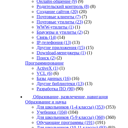
Онлайн-общение
(9)
(9)
Родительский контроль
(8)
(8)
Создание сайтов
(20)
(20)
Почтовые клиенты
(7)
(7)
Почтовые утилиты
(23)
(23)
WWW-утилиты
(1)
(1)
Браузеры и утилиты
(2)
(2)
Связь
(14)
(14)
IP-телефония
(13)
(13)
Другие приложения
(15)
(15)
Download-менеджеры
(1)
(1)
Поиск
(2)
(2)
Программирование
ActiveX
(1)
(1)
VCL
(6)
(6)
Базы данных
(16)
(16)
Другие библиотеки
(13)
(13)
Разработка ПО
(90)
(90)
Образование, развлечение, навигация
Образование и наука
Для школьников (1-4 классы)
(353)
(353)
Учебники
(104)
(104)
Для школьников (5-9 классы)
(360)
(360)
Обучающие программы
(191)
(191)
Для школьников (10-11 классы)
(93)
(93)