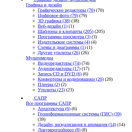
Графика и дизайн
Графические редакторы
(70)
(70)
Цифровое фото
(79)
(79)
3D графика
(38)
(38)
Веб-дизайн
(1)
(1)
Шаблоны и клипарты
(205)
(205)
Программы просмотра
(3)
(3)
Издательские системы
(4)
(4)
Схемы и диаграммы
(1)
(1)
Другие утилиты
(26)
(26)
Мультимедиа
Видеоредакторы
(74)
(74)
Аудиоредакторы
(17)
(17)
Запись CD и DVD
(6)
(6)
Конвертеры и кодировщики
(20)
(20)
Плееры
(2)
(2)
Утилиты
(23)
(23)
САПР
Все программы САПР
Архитектура
(6)
(6)
Геоинформационные системы (ГИС)
(39)
(39)
Дизайн, визуализация и анимация
(14)
(14)
Документооборот
(8)
(8)