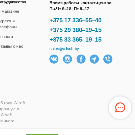
отрудничество
Время работы контакт-центра:
Пн-Чт 9–18; Пт 9–17
 магазине
+375 17 336–55–40
дреса и
елефоны
+375 29 380–19–15
овости
+375 33 365–19–15
тзывы о нас
sales@allsoft.by
году. Allsoft
ктронную и
llsoft
ионного
!