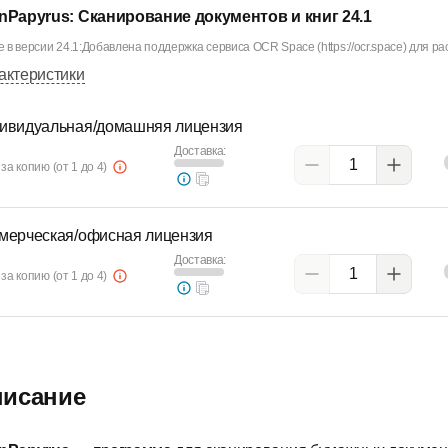
nPapyrus: Сканирование документов и книг 24.1
 в версии 24.1:Добавлена поддержка сервиса OCR Space (https://ocr.space) для ра
актеристики
ивидуальная/домашняя лицензия
Доставка:
за копию (от 1 до 4)
мерческая/офисная лицензия
Доставка:
за копию (от 1 до 4)
исание