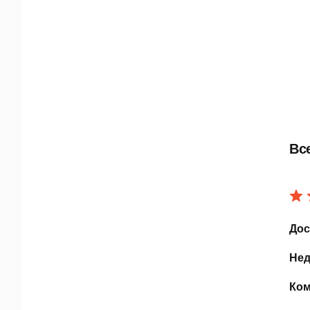
Вс
Дос
Нед
Ком