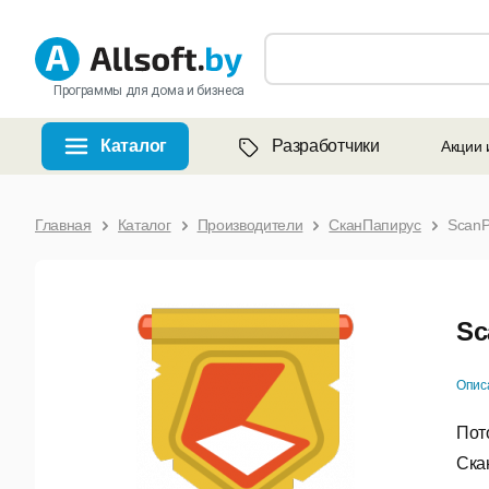
Программы для дома и бизнеса
Каталог
Разработчики
Акции 
Главная
Каталог
Производители
СканПапирус
ScanP
Sc
Опис
Пот
Ска