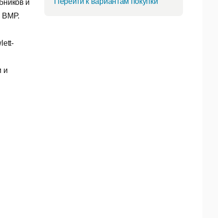
Перейти к вариантам покупки
бников и
, BMP.
ett-
и и