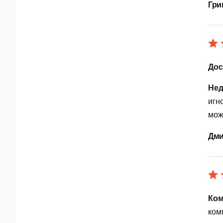
Гри
Дос
Нед
игн
мож
Дми
Ком
ком