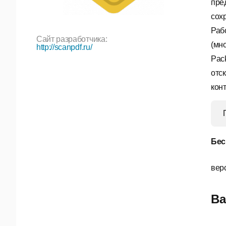
пре
сох
Раб
Сайт разработчика:
(мн
http://scanpdf.ru/
Pac
отс
конт
Бес
вер
Ва