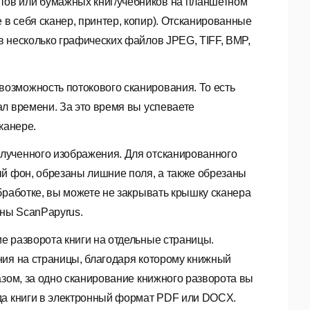
ов или бумажных книг/учебников на планшетном
в себя сканер, принтер, копир). Отсканированные
в несколько графических файлов JPEG, TIFF, BMP,
возможность потокового сканирования. То есть
л времени. За это время вы успеваете
канере.
лученного изображения. Для отсканированного
ый фон, обрезаны лишние поля, а также обрезаны
бработке, вы можете не закрывать крышку сканера
аны ScanPapyrus.
е разворота книги на отдельные страницы.
ния на страницы, благодаря которому книжный
азом, за одно сканирование книжного разворота вы
да книги в электронный формат PDF или DOCX.