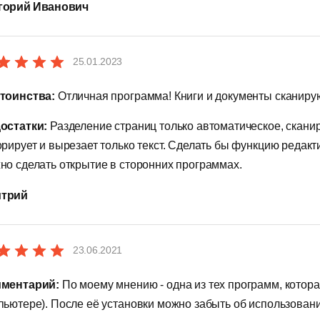
горий Иванович
25.01.2023
тоинства:
Отличная программа! Книги и документы сканиру
остатки:
Разделение страниц только автоматическое, скан
орирует и вырезает только текст. Сделать бы функцию редак
но сделать открытие в сторонних программах.
трий
23.06.2021
ментарий:
По моему мнению - одна из тех программ, кото
пьютере). После её установки можно забыть об использован