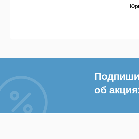
Юр
Подпиши
об акция