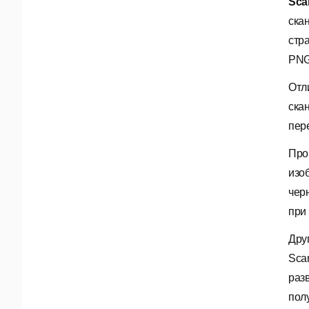
Sca
ска
стр
PNG
Отл
ска
пер
Про
изо
чер
при
Дру
Sca
раз
пол