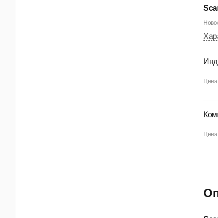
Sca
Новое
Хар
Инд
Цена 
Ком
Цена 
Оп