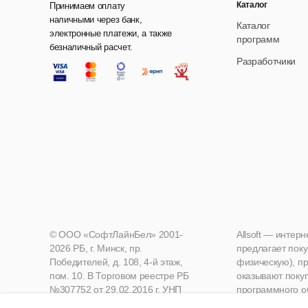
Каталог
Принимаем оплату
наличными через банк,
Каталог
электронные платежи, а также
программ
безналичный расчет.
Разработчики
© ООО «СофтЛайнБел» 2001-
Allsoft — интер
2026 РБ, г. Минск, пр.
предлагает поку
Победителей, д. 108, 4-й этаж,
физическую), пр
пом. 10. В Торговом реестре РБ
оказывают поку
№307752 от 29.02.2016 г. УНП
программного о
190271125, Мингорисполком