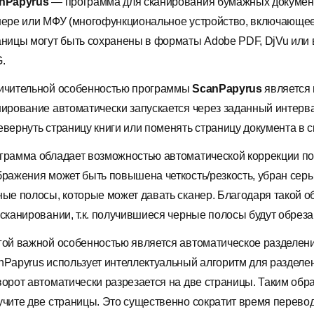
nPapyrus
— программа для сканирования бумажных документ
нере или МФУ (многофункциональное устройство, включающее 
аницы могут быть сохранены в форматы Adobe PDF, DjVu или 
.
ичительной особенностью программы
ScanPapyrus
является 
нирование автоматически запускается через заданный интерва
евернуть страницу книги или поменять страницу документа в с
грамма обладает возможностью автоматической коррекции по
бражения может быть повышена четкость/резкость, убран сер
ные полосы, которые может давать сканер. Благодаря такой о
 сканировании, т.к. получившиеся черные полосы будут обрез
гой важной особенностью является автоматическое разделени
nPapyrus использует интеллектуальный алгоритм для разделе
ворот автоматически разрезается на две страницы. Таким обр
учите две страницы. Это существенно сократит время перево