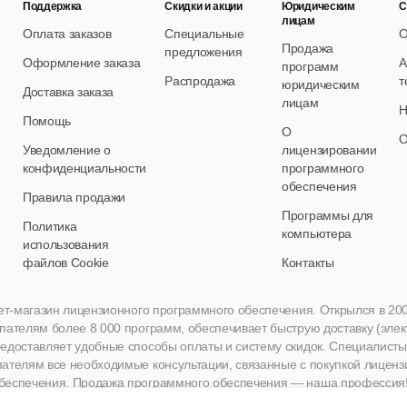
Поддержка
Скидки и акции
Юридическим
С
лицам
Оплата заказов
Специальные
О
Продажа
предложения
Оформление заказа
А
программ
Распродажа
т
юридическим
Доставка заказа
лицам
Н
Помощь
О
О
Уведомление о
лицензировании
конфиденциальности
программного
обеспечения
Правила продажи
Программы для
Политика
компьютера
использования
файлов Cookie
Контакты
нет-магазин лицензионного программного обеспечения. Открылся в 2005 
пателям более 8 000 программ, обеспечивает быструю доставку (эле
едоставляет удобные способы оплаты и систему скидок. Специалисты A
пателям все необходимые консультации, связанные с покупкой лиценз
беспечения. Продажа программного обеспечения — наша профессия