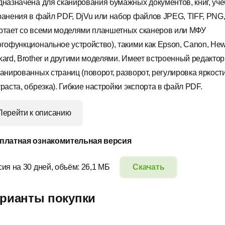
дназначена для сканирования бумажных документов, книг, уче
ранения в файл PDF, DjVu или набор файлов JPEG, TIFF, PNG
отает со всеми моделями планшетных сканеров или МФУ
огофункциональное устройство), такими как Epson, Canon, Hewl
kard, Brother и другими моделями. Имеет встроенный редактор
канированных страниц (поворот, разворот, регулировка яркост
раста, обрезка). Гибкие настройки экспорта в файл PDF.
Перейти к описанию
платная ознакомительная версия
сия на 30 дней, объём: 26,1 МБ
Скачать
рианты покупки