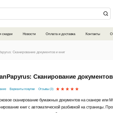
и скидки
Новости
Оплата и доставка
Контакты
О
apyrus: Сканирование документов и книг
anPapyrus: Сканирование документов
ание
Варианты покупки
Отзывы (3)
оковое сканирование бумажных документов на сканере или М
нирование книг с автоматической разбивкой на страницы. Пр