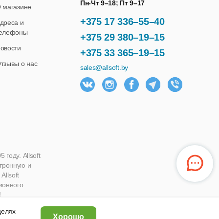
Пн-Чт 9–18; Пт 9–17
 магазине
+375 17 336–55–40
дреса и
елефоны
+375 29 380–19–15
овости
+375 33 365–19–15
тзывы о нас
sales@allsoft.by
году. Allsoft
ктронную и
llsoft
ионного
!
 целях
Хорошо