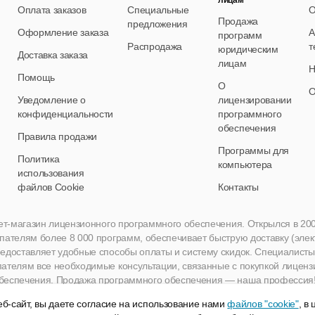
лицам
Оплата заказов
Специальные
О
Продажа
предложения
Оформление заказа
А
программ
Распродажа
т
юридическим
Доставка заказа
лицам
Н
Помощь
О
О
Уведомление о
лицензировании
конфиденциальности
программного
обеспечения
Правила продажи
Программы для
Политика
компьютера
использования
файлов Cookie
Контакты
нет-магазин лицензионного программного обеспечения. Открылся в 2005 
пателям более 8 000 программ, обеспечивает быструю доставку (эле
едоставляет удобные способы оплаты и систему скидок. Специалисты A
пателям все необходимые консультации, связанные с покупкой лиценз
беспечения. Продажа программного обеспечения — наша профессия
б-сайт, вы даете согласие на использование нами
файлов "cookie"
, в