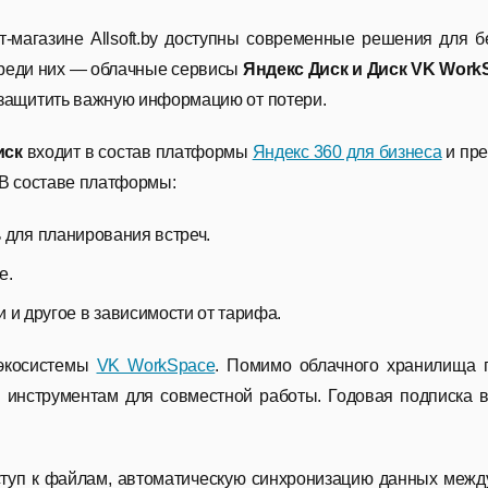
т-магазине Allsoft.by доступны современные решения для 
реди них — облачные сервисы
Яндекс Диск и Диск VK Work
защитить важную информацию от потери.
иск
входит в состав платформы
Яндекс 360 для бизнеса
и пре
 В составе платформы:
 для планирования встреч.
е.
 и другое в зависимости от тарифа.
 экосистемы
VK WorkSpace
. Помимо облачного хранилища п
инструментам для совместной работы. Годовая подписка в
туп к файлам, автоматическую синхронизацию данных межд