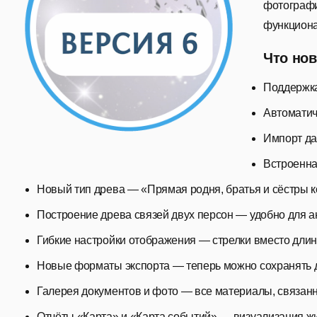
фотограф
функциона
Что нов
Поддержка
Автоматич
Импорт дан
Встроенна
Новый тип древа — «Прямая родня, братья и сёстры к
Построение древа связей двух персон — удобно для а
Гибкие настройки отображения — стрелки вместо длинн
Новые форматы экспорта — теперь можно сохранять др
Галерея документов и фото — все материалы, связанн
Отчёты «Карта» и «Карта событий» — визуализация жи