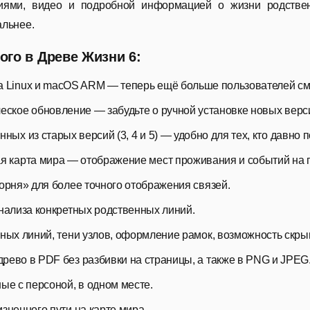
иями, видео и подробной информацией о жизни родствен
льнее.
ого в Древе Жизни 6:
 Linux и macOS ARM — теперь ещё больше пользователей смо
еское обновление — забудьте о ручной установке новых верс
ных из старых версий (3, 4 и 5) — удобно для тех, кто давно 
я карта мира — отображение мест проживания и событий на г
орня» для более точного отображения связей.
нализа конкретных родственных линий.
ых линий, тени узлов, оформление рамок, возможность скрыв
ево в PDF без разбивки на страницы, а также в PNG и JPEG
ые с персоной, в одном месте.
зненного пути на карте мира.